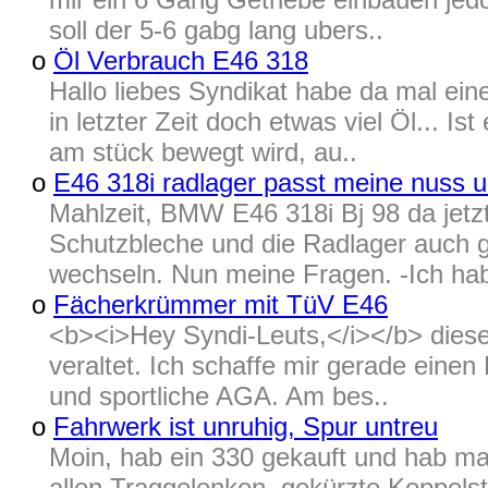
soll der 5-6 gabg lang ubers..
o
Öl Verbrauch E46 318
Hallo liebes Syndikat habe da mal ei
in letzter Zeit doch etwas viel Öl... 
am stück bewegt wird, au..
o
E46 318i radlager passt meine nuss 
Mahlzeit, BMW E46 318i Bj 98 da jetzt
Schutzbleche und die Radlager auch g
wechseln. Nun meine Fragen. -Ich hab
o
Fächerkrümmer mit TüV E46
<b><i>Hey Syndi-Leuts,</i></b> diesen
veraltet. Ich schaffe mir gerade eine
und sportliche AGA. Am bes..
o
Fahrwerk ist unruhig, Spur untreu
Moin, hab ein 330 gekauft und hab mal
allen Traggelenken, gekürzte Koppel