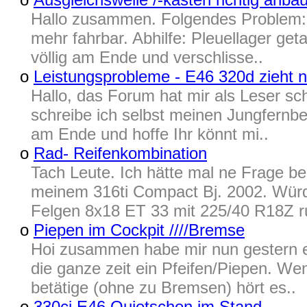
Hallo zusammen. Folgendes Problem: Z
mehr fahrbar. Abhilfe: Pleuellager geta
völlig am Ende und verschlisse..
o
Leistungsprobleme - E46 320d zieht ni
Hallo, das Forum hat mir als Leser sc
schreibe ich selbst meinen Jungfernbei
am Ende und hoffe Ihr könnt mi..
o
Rad- Reifenkombination
Tach Leute. Ich hätte mal ne Frage be
meinem 316ti Compact Bj. 2002. Würd
Felgen 8x18 ET 33 mit 225/40 R18Z r
o
Piepen im Cockpit ////Bremse
Hoi zusammen habe mir nun gestern ei
die ganze zeit ein Pfeifen/Piepen. We
betätige (ohne zu Bremsen) hört es..
o
330ci E46 Quietschen im Stand