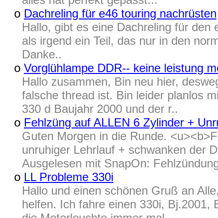
o
Dachreling für e46 touring nachrüsten
Hallo, gibt es eine Dachreling für de
als irgend ein Teil, das nur in den n
Danke..
o
Vorglühlampe DDR-- keine leistung m
Hallo zusammen, Bin neu hier, desweg
falsche thread ist. Bin leider planlos
330 d Baujahr 2000 und der r..
o
Fehlzüng auf ALLEN 6 Zylinder + Unru
Guten Morgen in die Runde. <u><b>Fe
unruhiger Lehrlauf + schwanken der D
Ausgelesen mit SnapOn: Fehlzündung
o
LL Probleme 330i
Hallo und einen schönen Gruß an Alle,
helfen. Ich fahre einen 330i, Bj.2001,
die Motorleuchte immer mal..