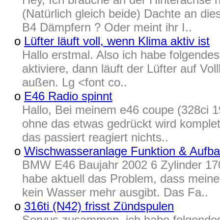
(Natürlich gleich beide) Dachte an die
B4 Dämpfern ? Oder meint ihr I..
o
Lüfter läuft voll, wenn Klima aktiv ist
Hallo erstmal. Also ich habe folgend
aktiviere, dann läuft der Lüfter auf Vo
außen. Lg <font co..
o
E46 Radio spinnt
Hallo, Bei meinem e46 coupe (328ci 1
ohne das etwas gedrückt wird komplet
das passiert reagiert nichts..
o
Wischwasseranlage Funktion & Aufb
BMW E46 Baujahr 2002 6 Zylinder 17
habe aktuell das Problem, dass mein
kein Wasser mehr ausgibt. Das Fa..
o
316ti (N42) frisst Zündspulen
Servus zusammen, ich habe folgendes 