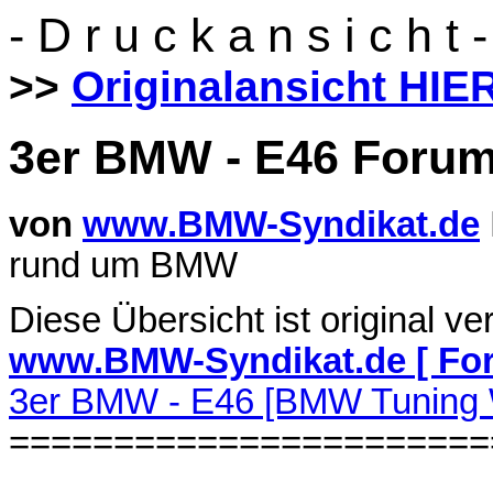
- D r u c k a n s i c h t -
>>
Originalansicht HIE
3er BMW - E46 Foru
von
www.BMW-Syndikat.de
rund um BMW
Diese Übersicht ist original ve
www.BMW-Syndikat.de [ Fo
3er BMW - E46 [BMW Tuning 
=======================