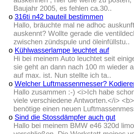
Baujahr 2005, es fehlen ca.30..
o
316ti n42 bauteil bestimmen
Hallo, bräuchte mal ne adhoc auskunft
auskennt? Wollte gerade die ventildec
zwischen zündspule und öleinfüllstu..
o
Kühlwasserlampe leuchtet auf
Hi bei meinem Auto leuchtet seit eini
sie geht an dann nach 100 m wieder a
auf max. ist. Nun stellte ich ta..
o
Welcher Luftmassenmesser? Kodiere
Hallo zusammen :-) <i>Ich habe schon
viele verschiedene Antworten.</i> <b
benötige einen neuen Luftmassenmess
o
Sind die Stossdämpfer auch gut
Hallo bei meinem BMW e46 320d limo 
verschließen. Die Werkstatt meines ve