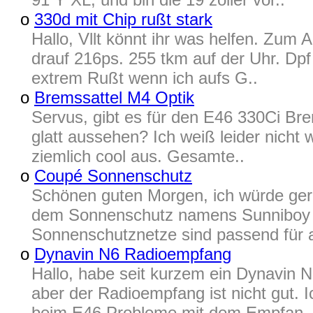
o
330d mit Chip rußt stark
Hallo, Vllt könnt ihr was helfen. Zum
drauf 216ps. 255 tkm auf der Uhr. Dpf
extrem Rußt wenn ich aufs G..
o
Bremssattel M4 Optik
Servus, gibt es für den E46 330Ci Bre
glatt aussehen? Ich weiß leider nicht 
ziemlich cool aus. Gesamte..
o
Coupé Sonnenschutz
Schönen guten Morgen, ich würde ger
dem Sonnenschutz namens Sunniboy v
Sonnenschutznetze sind passend für a
o
Dynavin N6 Radioempfang
Hallo, habe seit kurzem ein Dynavin N6
aber der Radioempfang ist nicht gut. I
beim E46 Probleme mit dem Empfan..