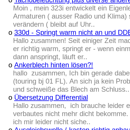
Moin , mein 323i entwickelt ein Eigen
Armaturen ( ausser Radio und Klima) s
verändern ( bleibt auf Uhr..
o
330d - Springt warm nicht an und DD
Hallo zusammen! Seit einiger Zeit mac
er richtig warm, springt er - wenn ein
dann anspringt, läuft er..
o
Ankerblech hinten lösen?!
hallo zusammen, Ich bin gerade dabei
(touring bj 01 FL). An sich ja kein Pr
und schweiße das Blech am Schluss..
o
Übersetzung Differential
Hallo zusammen, ich brauche leider ei
verbautes nicht mehr dicht bekomme. 
ich mir leider nicht siche..
o
Ausgleichswelle /-kasten richtig anba