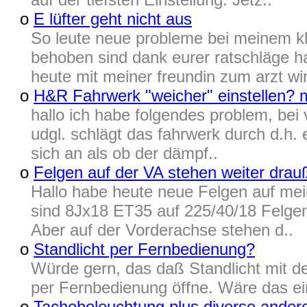
o
E lüfter geht nicht aus
So leute neue probleme bei meinem k
behoben sind dank eurer ratschläge h
heute mit meiner freundin zum arzt wir
o
H&R Fahrwerk "weicher" einstellen? 
hallo ich habe folgendes problem, bei 
udgl. schlägt das fahrwerk durch d.h. e
sich an als ob der dämpf..
o
Felgen auf der VA stehen weiter drau
Hallo habe heute neue Felgen auf me
sind 8Jx18 ET35 auf 225/40/18 Felgen
Aber auf der Vorderachse stehen d..
o
Standlicht per Fernbedienung?
Würde gern, das daß Standlicht mit 
per Fernbedienung öffne. Wäre das ei
o
Tachobeleuchtung plus diverse andere