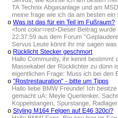
TA Technix Abgasanlage und am MSD f
meine frage wie ich da am besten ein 
o
Was ist das für ein Teil im Fußraum?
<font color=red>Dieser Beitrag wur
22:37:59 aus dem Forum "Geplaudere"
Servus Leute könnt ihr mir sagen was 
o
Rücklicht Stecker geschmort
Hallo Community, ihr kennt bestimmt
Massekabel der Rücklichter zu dünn i
eigentlichen Frage: Muss ich bei den 
o
"Rostrestauration" - bitte um Tipps
Hallo liebe BMW Freunde! Ich besitze
gemacht uA: Meyle Querlenker, Sach
Koppelstangen, Spurstange, Radlager
o
Styling M164 Felgen auf E46 320ci?
Hallo BMW-Fans. Bin neu hier im Fo