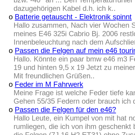
dazugehörigen Kabel d.h. ich k..
o
Batterie getauscht - Elektronik spinnt
Hallo zusammen, Nach vier Wochen Stil
meines E46 325i Cabrio Bj. 2006 restl
Innenbeleuchtung nach dem Aufschlie
o
Passen die Felgen auf mein e46 touri
Hallo. Könnte ein paar bmw e46 m3 F
19 und hinten 9,5 x 19 Jetzt zu meine
Mit freundlichen Grüßen..
o
Feder im M Fahrwerk
Meine Frage ist welche Feder tiefe k
Gehen 55/35 Federn oder brauch ich 
o
Passen die Felgen für den e46?
Hallo Leute, ein Kumpel von mit hat 
rumliegen, die ich von ihm geschenk
die Felgen (7J 16 H2 ET31) ohne Zusa