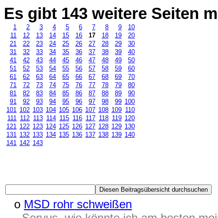
Es gibt 143 weitere Seiten
1
2
3
4
5
6
7
8
9
10
11
12
13
14
15
16
17
18
19
20
21
22
23
24
25
26
27
28
29
30
31
32
33
34
35
36
37
38
39
40
41
42
43
44
45
46
47
48
49
50
51
52
53
54
55
56
57
58
59
60
61
62
63
64
65
66
67
68
69
70
71
72
73
74
75
76
77
78
79
80
81
82
83
84
85
86
87
88
89
90
91
92
93
94
95
96
97
98
99
100
101
102
103
104
105
106
107
108
109
110
111
112
113
114
115
116
117
118
119
120
121
122
123
124
125
126
127
128
129
130
131
132
133
134
135
136
137
138
139
140
141
142
143
o
MSD rohr schweißen
Servus, wie könnte ich am besten me