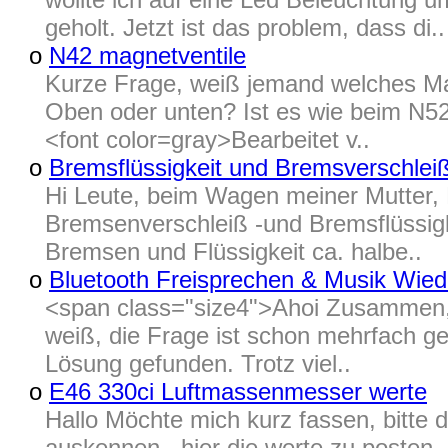
geholt. Jetzt ist das problem, dass di..
o
N42 magnetventile
Kurze Frage, weiß jemand welches Mag
Oben oder unten? Ist es wie beim N5
<font color=gray>Bearbeitet v..
o
Bremsflüssigkeit und Bremsverschlei
Hi Leute, beim Wagen meiner Mutter, E
Bremsenverschleiß -und Bremsflüssigk
Bremsen und Flüssigkeit ca. halbe..
o
Bluetooth Freisprechen & Musik Wie
<span class="size4">Ahoi Zusammen, 
weiß, die Frage ist schon mehrfach ges
Lösung gefunden. Trotz viel..
o
E46 330ci Luftmassenmesser werte
Hallo Möchte mich kurz fassen, bitte 
auskennen , hier die werte zu posten,