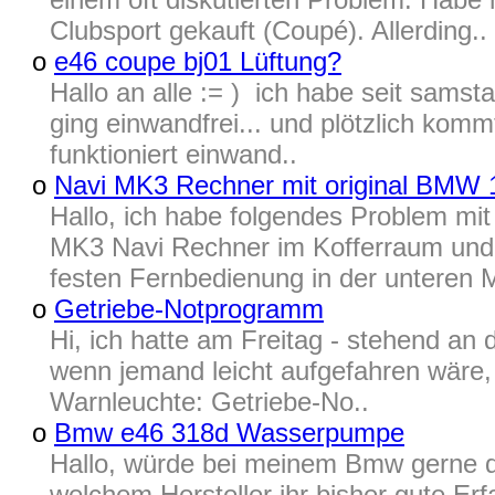
Clubsport gekauft (Coupé). Allerding..
o
e46 coupe bj01 Lüftung?
Hallo an alle := ) ich habe seit samsta
ging einwandfrei... und plötzlich komm
funktioniert einwand..
o
Navi MK3 Rechner mit original BMW 1
Hallo, ich habe folgendes Problem 
MK3 Navi Rechner im Kofferraum und 
festen Fernbedienung in der unteren M
o
Getriebe-Notprogramm
Hi, ich hatte am Freitag - stehend an
wenn jemand leicht aufgefahren wäre, 
Warnleuchte: Getriebe-No..
o
Bmw e46 318d Wasserpumpe
Hallo, würde bei meinem Bmw gerne di
welchem Hersteller ihr bisher gute Er