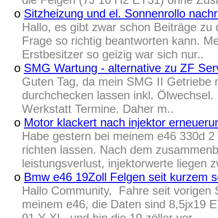
o
Sitzheizung und el. Sonnenrollo nach
Hallo, es gibt zwar schon Beiträge zu
Frage so richtig beantworten kann. M
Erstbesitzer so geizig war sich nur..
o
SMG Wartung - alternative zu ZF Ser
Guten Tag, da mein SMG II Getriebe
durchchecken lassen inkl. Ölwechsel. B
Werkstatt Termine. Daher m..
o
Motor klackert nach injektor erneueru
Habe gestern bei meinem e46 330d 2 
richten lassen. Nach dem zusammenbau
leistungsverlust, injektorwerte liegen 
o
Bmw e46 19Zoll Felgen seit kurzem sc
Hallo Community, Fahre seit vorigen
meinem e46, die Daten sind 8,5jx19 E
91 Y XL, und bin die 19 zöller vor..