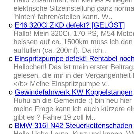
elektrische Sitzeinstellung ganz norma
'hinten' fahren/stellen kann. W..
o
E46 320Ci ZKD defekt? [GELÖST]
Hallo! Mein 320Ci, 170 PS, M54 Motor,
heissen auf ca. 1500km muss ich de
auffüllen (ca. 200ml). Da ich..
o
Einspritzpumpe defekt! Rentabel noc
Hallöchen! Das ist mein erster Beitrag
gelesen, die mir in der Vergangenheit
</b> Meine Einspritzpumpe v..
o
Gewindefahrwerk KW Koppelstangen
Huhu an die Gemeinde :) bin neu hier
meine Frage kann ich auch kürzere ei
gibt es ? Fahre 19 zoll M..
o
BMW 316I N42 Steuerkettenschaden
Hallo Liebe Leute, Kurz und knapp. W