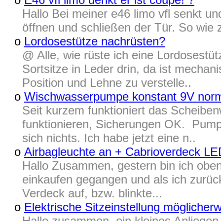
Hallo Bei meiner e46 limo vfl senkt u
öffnen und schließen der Tür. So wie
o
Lordosestütze nachrüsten?
@ Alle, wie rüste ich eine Lordosest
Sortsitze in Leder drin, da ist mechan
Position und Lehne zu verstelle..
o
Wischwasserpumpe konstant 9V nor
Seit kurzem funktioniert das Scheibe
funktionieren, Sicherungen OK. Pumpe
sich nichts. Ich habe jetzt eine n..
o
Airbagleuchte an + Cabrioverdeck LED
Hallo Zusammen, gestern bin ich oben
einkaufen gegangen und als ich zurück
Verdeck auf, bzw. blinkte...
o
Elektrische Sitzeinstellung möglicher
Hallo zusammen, ein kleines Anliegen b