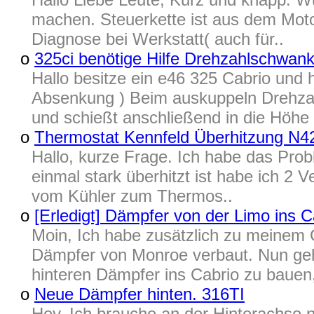
machen. Steuerkette ist aus dem Moto
Diagnose bei Werkstatt( auch für..
o
325ci benötige Hilfe Drehzahlschwan
Hallo besitze ein e46 325 Cabrio und
Absenkung ) Beim auskuppeln Drehzah
und schießt anschließend in die Höhe 
o
Thermostat Kennfeld Überhitzung N42
Hallo, kurze Frage. Ich habe das Prob
einmal stark überhitzt ist habe ich 
vom Kühler zum Thermos..
o
[Erledigt] Dämpfer von der Limo ins C
Moin, Ich habe zusätzlich zu meinem 
Dämpfer von Monroe verbaut. Nun geh
hinteren Dämpfer ins Cabrio zu bauen,
o
Neue Dämpfer hinten. 316TI
Hey, Ich brauche an der Hinterachse 