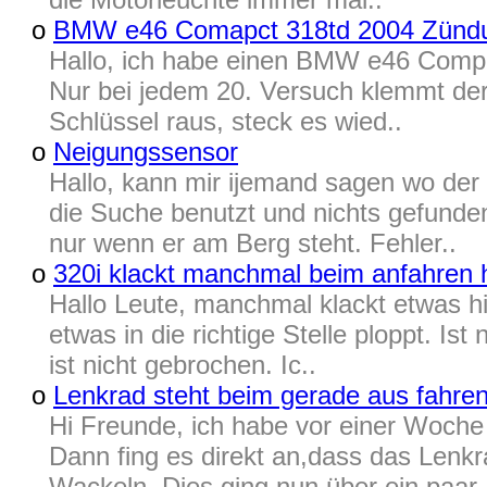
o
BMW e46 Comapct 318td 2004 Zünd
Hallo, ich habe einen BMW e46 Compac
Nur bei jedem 20. Versuch klemmt der
Schlüssel raus, steck es wied..
o
Neigungssensor
Hallo, kann mir ijemand sagen wo der
die Suche benutzt und nichts gefunde
nur wenn er am Berg steht. Fehler..
o
320i klackt manchmal beim anfahren h
Hallo Leute, manchmal klackt etwas hi
etwas in die richtige Stelle ploppt. Is
ist nicht gebrochen. Ic..
o
Lenkrad steht beim gerade aus fahren
Hi Freunde, ich habe vor einer Woche
Dann fing es direkt an,dass das Lenk
Wackeln. Dies ging nun über ein paar.