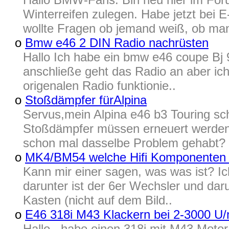
Winterreifen zulegen. Habe jetzt bei
wollte Fragen ob jemand weiß, ob man
o
Bmw e46 2 DIN Radio nachrüsten
Hallo Ich habe ein bmw e46 coupe Bj
anschließe geht das Radio an aber ich
origenalen Radio funktionie..
o
Stoßdämpfer fürAlpina
Servus,mein Alpina e46 b3 Touring scha
Stoßdämpfer müssen erneuert werden.
schon mal dasselbe Problem gehabt? 
o
MK4/BM54 welche Hifi Komponenten 
Kann mir einer sagen, was was ist? Ich
darunter ist der 6er Wechsler und dar
Kasten (nicht auf dem Bild..
o
E46 318i M43 Klackern bei 2-3000 U/
Hallo , habe einen 318i mit M43 Moto