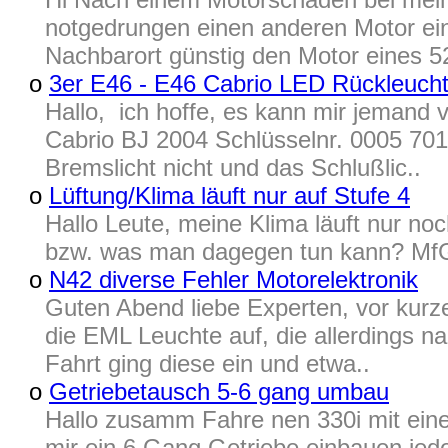
notgedrungen einen anderen Motor ein
Nachbarort günstig den Motor eines 
o
3er E46 - E46 Cabrio LED Rückleuch
Hallo, ich hoffe, es kann mir jemand 
Cabrio BJ 2004 Schlüsselnr. 0005 701 
Bremslicht nicht und das Schlußlic..
o
Lüftung/Klima läuft nur auf Stufe 4
Hallo Leute, meine Klima läuft nur noc
bzw. was man dagegen tun kann? MfG
o
N42 diverse Fehler Motorelektronik
Guten Abend liebe Experten, vor kur
die EML Leuchte auf, die allerdings n
Fahrt ging diese ein und etwa..
o
Getriebetausch 5-6 gang umbau
Hallo zusamm Fahre nen 330i mit eine
mir ein 6 Gang Getriebe einbauen jedo