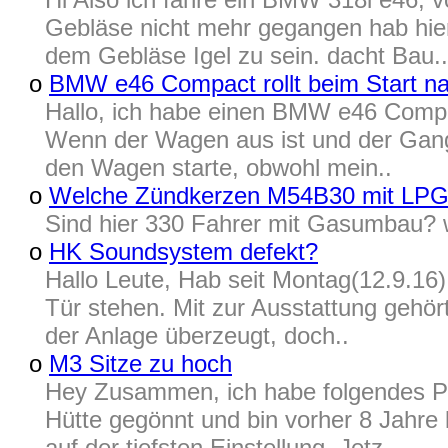
Gebläse nicht mehr gegangen hab hier
dem Gebläse Igel zu sein. dacht Bau..
o
BMW e46 Compact rollt beim Start n
Hallo, ich habe einen BMW e46 Compa
Wenn der Wagen aus ist und der Gang 
den Wagen starte, obwohl mein..
o
Welche Zündkerzen M54B30 mit LP
Sind hier 330 Fahrer mit Gasumbau? w
o
HK Soundsystem defekt?
Hallo Leute, Hab seit Montag(12.9.16)
Tür stehen. Mit zur Ausstattung gehör
der Anlage überzeugt, doch..
o
M3 Sitze zu hoch
Hey Zusammen, ich habe folgendes Pro
Hütte gegönnt und bin vorher 8 Jahre 
auf der tiefsten Einstellung. Jetz..