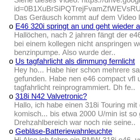
id=0B1XuBrSiPQTrejFvamZfWEVsRUU I
Das Geräusch kommt auf dem Video laut
o
E46 320i springt an und geht wieder 
Hallöchen, nach 2 jahren fängt der e46
bei einem kollegen nicht anspringen w
benzinpumpe. Also wurde der..
o
Us tagfahrlicht als dimmung fernlicht
Hey ho... Habe hier schon mehrere sa
gefunden. Habe nen e46 compact vfl u
tagfahrlicht reinprogrammiert. Dh fe..
o
318i N42 Valvetronic?
Hallo, ich habe einen 318i Touring mi
komisch... bis etwa 2000 U/min ist so 
Drehzahlbereich war noch nie seine..
o
Gebläse-Batteriewahnleuchte
Hi Also ich fahre ein BMW 318i e46, v