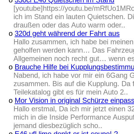
[youtube]https://youtu.be/mRfUo1MRo
ich im Stand ein lauten Quietschen. Di
draußen oder das Auto warm oder..
o
320d geht während der Fahrt aus
Hallo zusammen, ich habe bei meinen 
geholfen werden kann… Das Fahrzeug 
Allgemeinen noch recht gut… wenn es 
o
Brauche Hilfe bei Kupplungsbestimm
Nabend, ich habe vor mir ein 6Gang Ge
zusammen. Bis auf die Kupplung. Da fe
Teilekatalog gibt es für mein Auto 2..
o
Mor Vision in original Schürze einpas
Hallo erstmal, Da ich mir jetzt einen 
mich in die Inside Performance Auspuf
jemand diesbezüglich scho..
o
E46 vfl limo denkt er ist coupe! ?