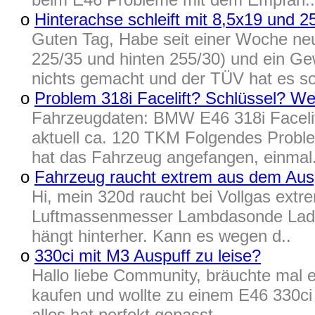
o
Hinterachse schleift mit 8,5x19 und 
Guten Tag, Habe seit einer Woche ne
225/35 und hinten 255/30) und ein Ge
nichts gemacht und der TÜV hat es so
o
Problem 318i Facelift? Schlüssel? W
Fahrzeugdaten: BMW E46 318i Facelif
aktuell ca. 120 TKM Folgendes Proble
hat das Fahrzeug angefangen, einmal.
o
Fahrzeug raucht extrem aus dem Aus
Hi, mein 320d raucht bei Vollgas extr
Luftmassenmesser Lambdasonde Laded
hängt hinterher. Kann es wegen d..
o
330ci mit M3 Auspuff zu leise?
Hallo liebe Community, bräuchte mal e
kaufen und wollte zu einem E46 330ci
alles hat perfekt gepasst...