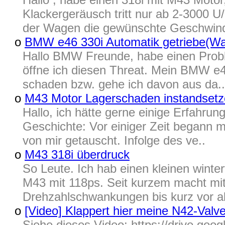
Klackergeräusch tritt nur ab 2-3000 U
der Wagen die gewünschte Geschwindi
o
BMW e46 330i Automatik getriebe(Wa
Hallo BMW Freunde, habe einen Probl
öffne ich diesen Threat. Mein BMW e4
schaden bzw. gehe ich davon aus da..
o
M43 Motor Lagerschaden instandset
Hallo, ich hätte gerne einige Erfahr
Geschichte: Vor einiger Zeit begann 
von mir getauscht. Infolge des ve..
o
M43 318i überdruck
So Leute. Ich hab einen kleinen winterf
M43 mit 118ps. Seit kurzem macht mit
Drehzahlschwankungen bis kurz vor a
o
[Video] Klappert hier meine N42-Valve
Siehe dieses Video: https://drive.goo