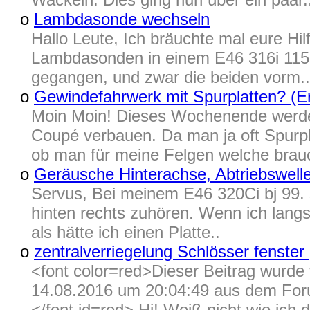
o
Lambdasonde wechseln
Hallo Leute, Ich bräuchte mal eure Hil
Lambdasonden in einem E46 316i 115P
gegangen, und zwar die beiden vorm..
o
Gewindefahrwerk mit Spurplatten? (
Moin Moin! Dieses Wochenende werde
Coupé verbauen. Da man ja oft Spurpl
ob man für meine Felgen welche brauc
o
Geräusche Hinterachse, Abtriebswell
Servus, Bei meinem E46 320Ci bj 99. 
hinten rechts zuhören. Wenn ich langsa
als hätte ich einen Platte..
o
zentralverriegelung Schlösser fenster
<font color=red>Dieser Beitrag wur
14.08.2016 um 20:04:49 aus dem For
</font id=red> Hi! Weiß nicht wie ich d