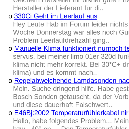
Hersteller der Lieferant für di..
o
330Ci Geht im Leerlauf aus
Hey Leute Hab im Forum leider nichts
Woche Donnerstag war alles noch Gut,
Problem Leerlaufdrehzahl ging..
o
Manuelle Klima funktioniert nurnoch t
servus, bei meiner limo 01er 320d funk
klima nicht mehr korrekt. Bei 30*C+ d
klima) und es kommt nach..
o
Regelabweichende Lamdasonden nach
Moin. Suche dringend hilfe. Habe ges
Bosch Sonden getauscht, da der Vorbe
und diese dauerhaft Falschwert..
o
E46Bj:2002 Temperaturfühlerkabel ni
Hallo, habe folgendes Problem... Mei
bzw. -40° an ... Den Temperaturfühler 