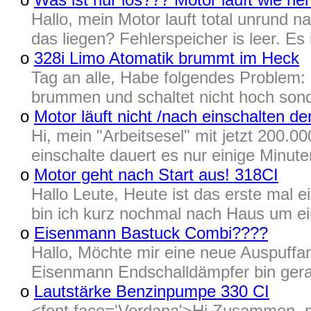
Hallo, mein Motor lauft total unrund 
das liegen? Fehlerspeicher is leer. Es
o
328i Limo Atomatik brummt im Heck
Tag an alle, Habe folgendes Problem:
brummen und schaltet nicht hoch sond
o
Motor läuft nicht /nach einschalten de
Hi, mein "Arbeitsesel" mit jetzt 200.
einschalte dauert es nur einige Minute
o
Motor geht nach Start aus! 318CI
Hallo Leute, Heute ist das erste mal
bin ich kurz nochmal nach Haus um ein
o
Eisenmann Bastuck Combi????
Hallo, Möchte mir eine neue Auspuffa
Eisenmann Endschalldämpfer bin gera
o
Lautstärke Benzinpumpe 330 CI
<font face='Verdana'>Hi Zusammen, ma