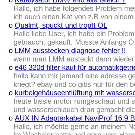
Hallo, ich habe folgendes Problem mein
ich auch einen Kat von z.B von einem 
o
Qualmt, spuckt und tropft ÖL
Hallo liebe User, ich habe ein Prob
gebraucht gekauft. Musste Anfangs ÖL 
o
LMM ausstecken diagnose fehler !!
wenn man LMM austeckt dann wieder ei
o
e46 320d filter kauf für automatikgetr
hallo kann mir jemand eine adresse g
kriegt? ebay und co gibs nur für den be
o
kurbelgehäuseentlüftung mit wassers
heute bissle motor rumgeschaut und s
und wasserschlauch dran gemacht dick
o
AUX IN Adapterkabel NaviProf 16:9 
Hallo, ich möchte gerne an meinem Nav
im Wechsler hatte und gern vom Hand