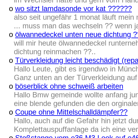
o
wo sitzt lamdasonde vor kat ??????
also seit ungefähr 1 monat läuft mein
... muss man das wechseln ?? wenn ja
o
ölwannedeckel unten neue dichtung ?
will mir heute ölwannedeckel runtern
dichtung reinmachen ??..
o
Türverkleidung leicht beschädigt (repa
Hallo Leute, gibt es irgendwo in Mü
Ganz unten an der Türverkleidung auf
o
böserblick ohne schweiß arbeiten
Hallo Bmw gemeinde wollte anfang ju
eine blende gefunden die den orginalen
o
Coupe ohne Mittelschalldämpfer??
Hallo, auch auf die Gefahr hin jetzt 
Komplettauspuffanlage da ich eine verb
o
Stoßstange vom e36 M3 Look auf e4