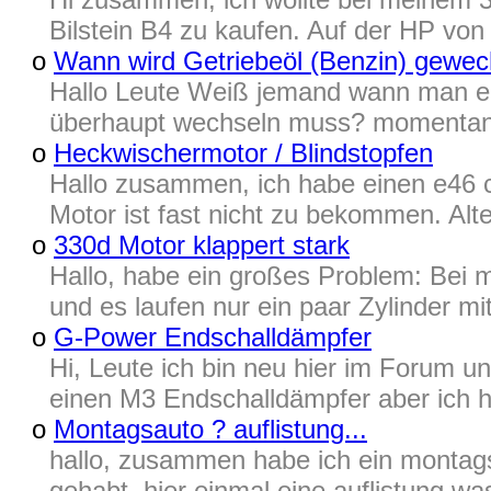
Bilstein B4 zu kaufen. Auf der HP vo
o
Wann wird Getriebeöl (Benzin) gewec
Hallo Leute Weiß jemand wann man ei
überhaupt wechseln muss? momentane
o
Heckwischermotor / Blindstopfen
Hallo zusammen, ich habe einen e46 
Motor ist fast nicht zu bekommen. Alt
o
330d Motor klappert stark
Hallo, habe ein großes Problem: Bei
und es laufen nur ein paar Zylinder mi
o
G-Power Endschalldämpfer
Hi, Leute ich bin neu hier im Forum u
einen M3 Endschalldämpfer aber ich h
o
Montagsauto ? auflistung...
hallo, zusammen habe ich ein montags
gehabt. hier einmal eine auflistung w