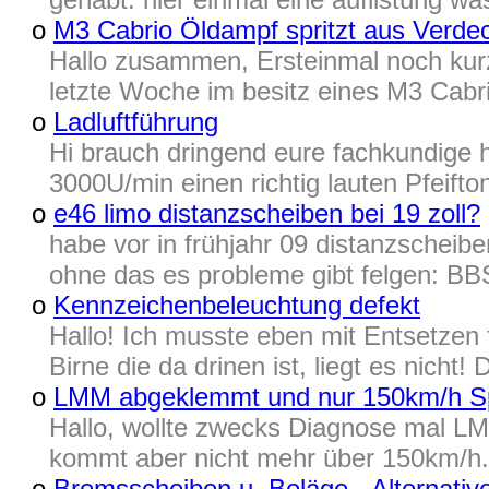
o
M3 Cabrio Öldampf spritzt aus Verde
Hallo zusammen, Ersteinmal noch kurz
letzte Woche im besitz eines M3 Cabri
o
Ladluftführung
Hi brauch dringend eure fachkundige h
3000U/min einen richtig lauten Pfeifton
o
e46 limo distanzscheiben bei 19 zoll?
habe vor in frühjahr 09 distanzscheib
ohne das es probleme gibt felgen: BB
o
Kennzeichenbeleuchtung defekt
Hallo! Ich musste eben mit Entsetzen 
Birne die da drinen ist, liegt es nicht!
o
LMM abgeklemmt und nur 150km/h S
Hallo, wollte zwecks Diagnose mal L
kommt aber nicht mehr über 150km/h. 
o
Bremsscheiben u. Beläge - Alternativ