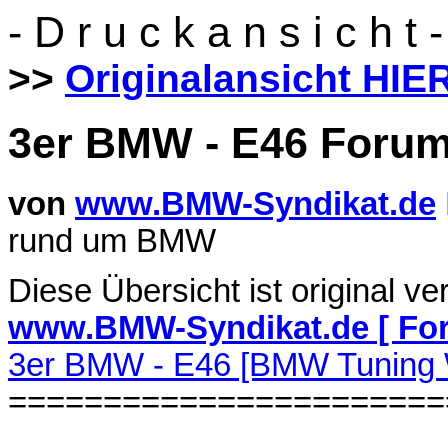
- D r u c k a n s i c h t -
>>
Originalansicht HIE
3er BMW - E46 Foru
von
www.BMW-Syndikat.de
rund um BMW
Diese Übersicht ist original ve
www.BMW-Syndikat.de [ Fo
3er BMW - E46 [BMW Tuning 
=======================