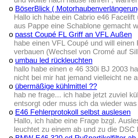
o
BöserBlick ( Motorhaubenverlängerung
Hallo ich habe ein Cabrio e46 Faceli
aus Pappe eine Schablone gemacht wi
o
passt Coupé FL Griff an VFL Außen
habe einen VFL Coupé und will einen F
verbauen (Wechsel von Cromé auf Silb
o
umbau led rückleuchten
hallo habe einen e 46 330i BJ 2003 
nicht bei mir hat jemand vielleicht ne a
o
übermäßige kühlmittel ??
hab ne frage... ich habe jetzt zuviel 
entsorgt oder muss ich da wieder wa
o
E46 Fehlerprotokoll selbst auslesen
Hallo, ich habe eine Frage bzgl. Aus
leuchtet zu einem ab und zu die DSC
o
BMW E46 320 cd Rußpartikelfilter a