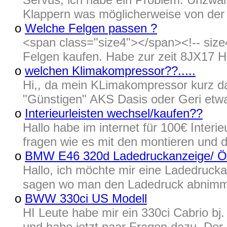
Klappern was möglicherweise von der 
o
Welche Felgen passen ?
<span class="size4"></span><!-- size
Felgen kaufen. Habe zur zeit 8JX17 H
o
welchen Klimakompressor??.....
Hi,, da mein KLimakompressor kurz dav
"Günstigen" AKS Dasis oder Geri etwas
o
Interieurleisten wechsel/kaufen??
Hallo habe im internet für 100€ Interie
fragen wie es mit den montieren und de
o
BMW E46 320d Ladedruckanzeige/ Öl
Hallo, ich möchte mir eine Ladedrucka
sagen wo man den Ladedruck abnimm
o
BWW 330ci US Modell
HI Leute habe mir ein 330ci Cabrio b
und habe jetzt paar Fragen dazu. De