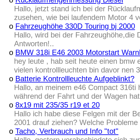
Hallo, jetzt stand ich bei der Rückl
zusehen, wie bei laufendem Motor 4 von
o
Fahrzeughöhe 330D Touring bj 2000
Hallo, wird bei der Fahrzeughöhe,die
Antworten!..
o
BMW 318i E46 2003 Motorstart Warn
hey leute , hab seit heute einen bmw 
vielen kontrollleuchten bin davor nen 3
o
Batterie Kontrollleuchte Aufgeblinkt?
Hallo, an meinem e46 Compact 316ti ha
während der Fahrt und der Wagen hat k
o
8x19 mit 235/35 r19 et 20
Hallo ich habe diese Felgen mit der B
2001 drauf ziehen? Welche Probleme 
o
Tacho, Verbrauch und Info "tot"
Hallo, gestern verabschiedete sich zu