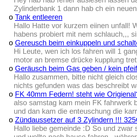
Zylinderbank 1 dann hab ch ein neue
o
Tank entleeren
Hallo Hatte vor kurzem eiinen unfall
habens probiert mit nem schlauch,,, s
o
Gereusch beim einkuppeln und schal
Hi Leute, wen ich los fahren will 1 g
motor an bremse drücke kupplung trete
o
Geräusch beim Gas geben / kein pfei
Hallo zusammen, bitte nicht gleich cl
nichts gefunden was das beschreibt wa
o
FK 40mm Federn! steht wie Origienal
also samstag kam mein FK fahrwerk bz
und dan kam die enteuschung die karre 
o
Zündaussetzer auf 3 Zylindern !!! 325
Hallo liebe gemeinde :D So und zwar s
und wollte nach hause fahren , während