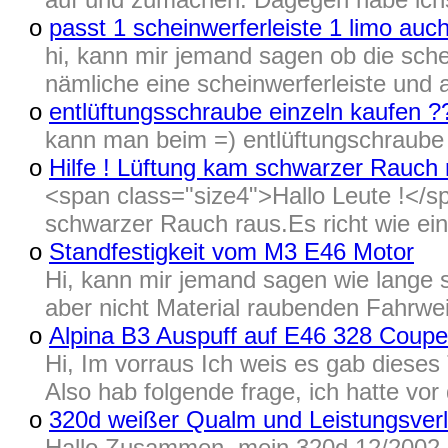
o
passt 1 scheinwerferleiste 1 limo au
hi, kann mir jemand sagen ob die sch
nämliche eine scheinwerferleiste und 
o
entlüftungsschraube einzeln kaufen ?
kann man beim =) entlüftungschraube e
o
Hilfe ! Lüftung kam schwarzer Rauch 
<span class="size4">Hallo Leute !</s
schwarzer Rauch raus.Es richt wie ein
o
Standfestigkeit vom M3 E46 Motor
Hi, kann mir jemand sagen wie lange 
aber nicht Material raubenden Fahrweis
o
Alpina B3 Auspuff auf E46 328 Coupe
Hi, Im vorraus Ich weis es gab dieses
Also hab folgende frage, ich hatte vor
o
320d weißer Qualm und Leistungsverl
Hallo Zusammen, mein 320d 12/2002 