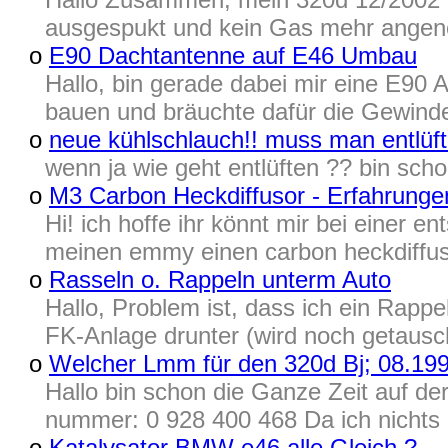
ausgespukt und kein Gas mehr angen
o
E90 Dachtantenne auf E46 Umbau
Hallo, bin gerade dabei mir eine E90
bauen und bräuchte dafür die Gewinde
o
neue kühlschlauch!! muss man entlüf
wenn ja wie geht entlüften ?? bin sch
o
M3 Carbon Heckdiffusor - Erfahrunge
Hi! ich hoffe ihr könnt mir bei einer e
meinen emmy einen carbon heckdiffusor
o
Rasseln o. Rappeln unterm Auto
Hallo, Problem ist, dass ich ein Rapp
FK-Anlage drunter (wird noch getausch
o
Welcher Lmm für den 320d Bj; 08.19
Hallo bin schon die Ganze Zeit auf d
nummer: 0 928 400 468 Da ich nichts
o
Katalysator BMW e46 alle Gleich ?