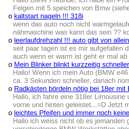
Felgen mit 5 speichen von Bmw (sieh
o
kaltstart nageln !!! 318i
wenn das auto noch nicht warmgelaufe
nähmaschine was kann das sein ?? ko
o
leerlaufdrehzahl !!! auto gibt von allei
seit paar tagen ist es mir aufgefallen
auch wenn er warm ist geht er mal ab
o
Mein Blinker blinkt kurzzeitig schnelle
Hallo! Wenn ich mein Auto (BMW e46 Bj
ca. 3 Sekunden schneller, danach norm
o
Radkästen bördeln nötig bei 18er mit
Hallo, ich fahre eine 318er Limousine u
vorne und hinten geleistet...=D Jetzt m
o
leichtes Pfeifen und immer noch kein
Hallo ich weiss nicht ob es jemanden g
verschiedenen BMW Werkstätten aber n