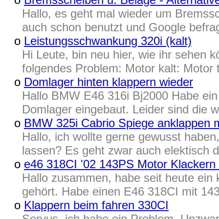
Hallo, es geht mal wieder um Bremss
auch schon benutzt und Google befrag
o
Leistungsschwankung 320i (kalt)
Hi Leute, bin neu hier, wie ihr sehen 
folgendes Problem: Motor kalt: Motor 
o
Domlager hinten klappern wieder
Hallo BMW E46 316i Bj2000 Habe ein 
Domlager eingebaut. Leider sind die w
o
BMW 325i Cabrio Spiege anklappen 
Hallo, ich wollte gerne gewusst haben
lassen? Es geht zwar auch elektisch d
o
e46 318CI '02 143PS Motor Klackern 
Hallo zusammen, habe seit heute ein 
gehört. Habe einen E46 318CI mit 14
o
Klappern beim fahren 330CI
Servus, ich habe ein Problem. Unzwar