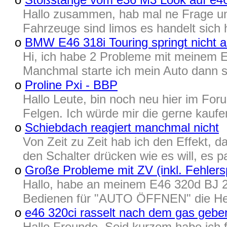
Hallo zusammen, hab mal ne Frage un
Fahrzeuge sind limos es handelt sich 
o
BMW E46 318i Touring springt nicht 
Hi, ich habe 2 Probleme mit meinem E4
Manchmal starte ich mein Auto dann sp
o
Proline Pxi - BBP
Hallo Leute, bin noch neu hier im For
Felgen. Ich würde mir die gerne kaufen
o
Schiebdach reagiert manchmal nicht
Von Zeit zu Zeit hab ich den Effekt, 
den Schalter drücken wie es will, es pa
o
Große Probleme mit ZV (inkl. Fehler
Hallo, habe an meinem E46 320d BJ 2
Bedienen für "AUTO ÖFFNEN" die Heckk
o
e46 320ci rasselt nach dem gas gebe
Hallo Freunde, Seid kurzem habe ich fe