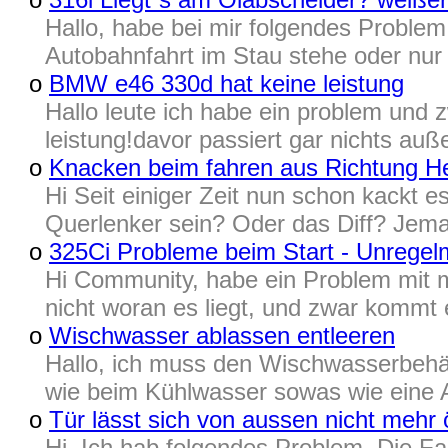
Hallo, habe bei mir folgendes Problem 
Autobahnfahrt im Stau stehe oder nur
o
BMW e46 330d hat keine leistung
Hallo leute ich habe ein problem und 
leistung!davor passiert gar nichts a
o
Knacken beim fahren aus Richtung H
Hi Seit einiger Zeit nun schon kackt e
Querlenker sein? Oder das Diff? Jema
o
325Ci Probleme beim Start - Unregel
Hi Community, habe ein Problem mit m
nicht woran es liegt, und zwar kommt 
o
Wischwasser ablassen entleeren
Hallo, ich muss den Wischwasserbehält
wie beim Kühlwasser sowas wie eine 
o
Tür lässt sich von aussen nicht mehr 
Hi. Ich hab folgendes Problem. Die Fa