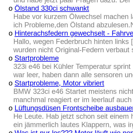
o
Ölstand 330ci schwankt
Habe vor kurzem Ölwechsel machen l
ich Probleme,den Ölstand abzulesen.N
o
Hinterachsfedern gewechselt - Fahrve
Hallo, wegen Federbruch hinten links 
wurden nicht Original-Federn verbaut 
o
Startprobleme
323i e46 bei Kühler Temperatur sprint 
war leer, haben dann alle sensoren und
o
Startprobleme, Motor vibriert
BMW 323ci e46 Startet meistens nicht
manchmal reagiert er im leerlauf auch n
o
Lüftungsdüsen Frontscheibe ausbaue
He Leute. Hab jetzt schon seit einem h
ein jämmerlich lautes Klappern, was 
o
Was ist nur los??? Motor läuft wie nen