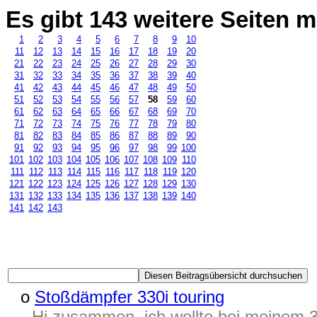
Es gibt 143 weitere Seiten
1
2
3
4
5
6
7
8
9
10
11
12
13
14
15
16
17
18
19
20
21
22
23
24
25
26
27
28
29
30
31
32
33
34
35
36
37
38
39
40
41
42
43
44
45
46
47
48
49
50
51
52
53
54
55
56
57
58
59
60
61
62
63
64
65
66
67
68
69
70
71
72
73
74
75
76
77
78
79
80
81
82
83
84
85
86
87
88
89
90
91
92
93
94
95
96
97
98
99
100
101
102
103
104
105
106
107
108
109
110
111
112
113
114
115
116
117
118
119
120
121
122
123
124
125
126
127
128
129
130
131
132
133
134
135
136
137
138
139
140
141
142
143
o
Stoßdämpfer 330i touring
Hi zusammen, ich wollte bei meinem 3