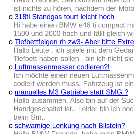
ist nichts zu hören, nachdem der Mot
o
318ti Standgas tourt leicht hoch
Hi habe einen BMW e46 ti compact mi
1500 und 2000 hoch und fällt gleich wi
o
Tiefbettfelgen rh zw3- Aber bitte Extr
Hallo Leute , ich spiele mit dem Ged
Tiefbett haben sollen , bin ich nicht s
o
Luftmassenmesser codieren?!
Ich möchte einen neuen Luftmassenmes
codiert werden muss. Fahrzeug ist ein
o
manuelles M3 Getriebe statt SMG ?
Hallo zusammen, Also bin auf der Su
Handgeschaltet ist.. Leider bin ich 
beim Sm..
o
schwamige Lenkung nach Bilstein?
Hallo BMW Freunde, habe mein BMW E4