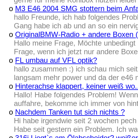
o
M3 E46 2004 SMG stottern beim Anf
hallo Freunde, ich hab folgendes Pr
Gang habe ich ab und an so ein nervige
o
OriginalBMW-Radio + andere Boxen
Hallo meine Frage, Möchte unbedingt
Frage, wenn ich jetzt nur andere Boxe
o
FL umbau auf VFL optik?
hallo zusammen :) ich schau mich seit
langsam mehr power und da der e46 mei
o
Hinterachse klappert, keiner weiß wo.
Hallo! Habe folgendes Problem! Wenn i
auffahre, bekomme ich immer von hint
o
Nachdem Tanken tut sich nichts ?
Hi habe irgendwie seit 2 wochen pech
Habe seit gestern ein Problem. Ich wa
o
316i Liegt`s am Ölabscheider? weiße