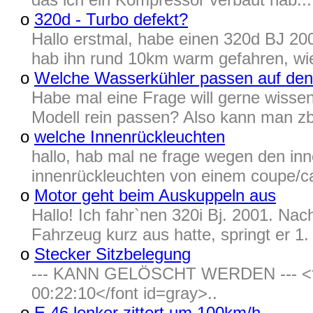
o
320d - Turbo defekt?
Hallo erstmal, habe einen 320d BJ 200
hab ihn rund 10km warm gefahren, wie
o
Welche Wasserkühler passen auf de
Habe mal eine Frage will gerne wissen
Modell rein passen? Also kann man zb
o
welche Innenrückleuchten
hallo, hab mal ne frage wegen den in
innenrückleuchten von einem coupe/cab
o
Motor geht beim Auskuppeln aus
Hallo! Ich fahr`nen 320i Bj. 2001. Nac
Fahrzeug kurz aus hatte, springt er 1. n
o
Stecker Sitzbelegung
--- KANN GELÖSCHT WERDEN --- <font
00:22:10</font id=gray>..
o
E 46 lenker zittert um 100km/h