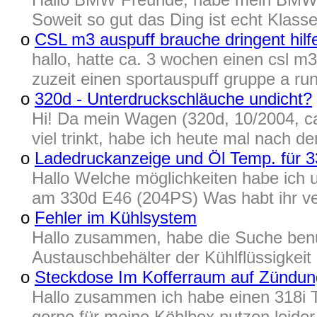
Soweit so gut das Ding ist echt Klass
o
CSL m3 auspuff brauche dringent hilf
hallo, hatte ca. 3 wochen einen csl m3
zuzeit einen sportauspuff gruppe a ru
o
320d - Unterdruckschläuche undicht?
Hi! Da mein Wagen (320d, 10/2004, ca
viel trinkt, habe ich heute mal nach
o
Ladedruckanzeige und Öl Temp. für 
Hallo Welche möglichkeiten habe ich 
am 330d E46 (204PS) Was habt ihr ver
o
Fehler im Kühlsystem
Hallo zusammen, habe die Suche benu
Austauschbehälter der Kühlflüssigkeit 
o
Steckdose Im Kofferraum auf Zündun
Hallo zusammen ich habe einen 318i T
gerne für meine Köhlbox nutzen leider