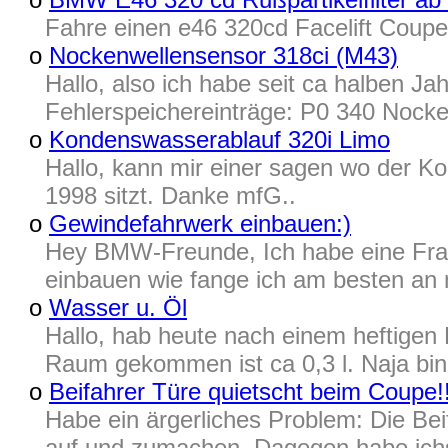
Fahre einen e46 320cd Facelift Coupe B
o
Nockenwellensensor 318ci (M43)
Hallo, also ich habe seit ca halben 
Fehlerspeichereinträge: P0 340 Nocken
o
Kondenswasserablauf 320i Limo
Hallo, kann mir einer sagen wo der K
1998 sitzt. Danke mfG..
o
Gewindefahrwerk einbauen:)
Hey BMW-Freunde, Ich habe eine Fra
einbauen wie fange ich am besten an m
o
Wasser u. Öl
Hallo, hab heute nach einem heftigen 
Raum gekommen ist ca 0,3 l. Naja bi
o
Beifahrer Türe quietscht beim Coupe!
Habe ein ärgerliches Problem: Die Bei
auf und zumachen. Dagegen habe ichs m