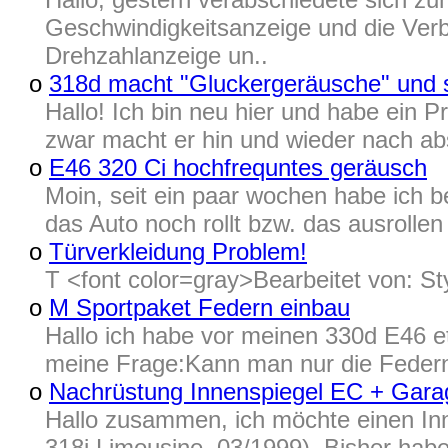
Geschwindigkeitsanzeige und die Verbr
Drehzahlanzeige un..
o
318d macht "Gluckergeräusche" und s
Hallo! Ich bin neu hier und habe ein
zwar macht er hin und wieder nach abs
o
E46 320 Ci hochfrequntes geräusch
Moin, seit ein paar wochen habe ich 
das Auto noch rollt bzw. das ausrollen
o
Türverkleidung Problem!
T <font color=gray>Bearbeitet von: S
o
M Sportpaket Federn einbau
Hallo ich habe vor meinen 330d E46 et
meine Frage:Kann man nur die Feder
o
Nachrüstung Innenspiegel EC + Garag
Hallo zusammen, ich möchte einen In
318i Limousine, 03/1999). Bisher habe 