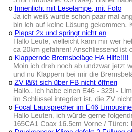
o
Innenlicht mit Leselampe, mit Foto
Ja ich weiß wurde schon paar mal ang
bin ich auf keine Lösung gekommen. K
o
Piepst 2x und springt nicht an
Hallo Leute, vielleicht kann mir wer 
ca 20km gefahren! Anschliessend ist 
o
Klappernde Bremsbeläge HA Hilfe!!!!
Moin ich dreh noch ab undzwar jetzt w
und nu Klappern bei mir die Bremsbelä
o
ZV läßt sich über FB nicht öffnen
Hallo.. ich habe einen E46 - 323i - Li
im Schlüssel integriert ist, die ZV nich
o
Focal Lautsprecher im E46 Limousine
Hallo Leuten, ich würde gerne folgend
165CA1 Coax 16.5cm Vorne / Türen: F
o
Drucksensor Klima defekt ? Füllung o