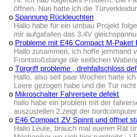
öffnen. Nun hatte ich die Türverklei
o
Spannung Rückleuchten
Hallo habe für ein umbau Projekt fol
mir aufgafallen das 3,4V gleichspannun
o
Probleme mit E46 Compact M-Paket 
Hallo zusammen, ich hoffe jemmand vo
Frontstoßstange die seitlichen Wabeng
o
Türgriff probleme , drehfallschloss de
Hallo, also seit paar Wochen hatte ic
Leere gezogen habe und die Tür nicht 
o
Mikroschalter Fahrerseite defekt
hallo habe ein problem mit der fahrer
auszustellen 2.zeigt der bordcomputer 
o
E46 Compact ZV Spinnt und öffnet st
Hallo Leute, brauch mal eueren Rat u
Mechaniker wo sich hier rumtreibt ; 