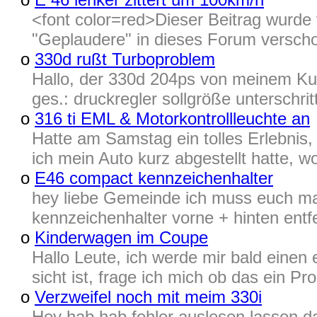
<font color=red>Dieser Beitrag wur
"Geplaudere" in dieses Forum verscho
o
330d rußt Turboproblem
Hallo, der 330d 204ps von meinem Kum
ges.: druckregler sollgröße unterschrit
o
316 ti EML & Motorkontrollleuchte an
Hatte am Samstag ein tolles Erlebnis
ich mein Auto kurz abgestellt hatte, w
o
E46 compact kennzeichenhalter
hey liebe Gemeinde ich muss euch ma
kennzeichenhalter vorne + hinten entf
o
Kinderwagen im Coupe
Hallo Leute, ich werde mir bald einen
sicht ist, frage ich mich ob das ein P
o
Verzweifel noch mit meim 330i
Hey hab hab fehler auslesen lassen 