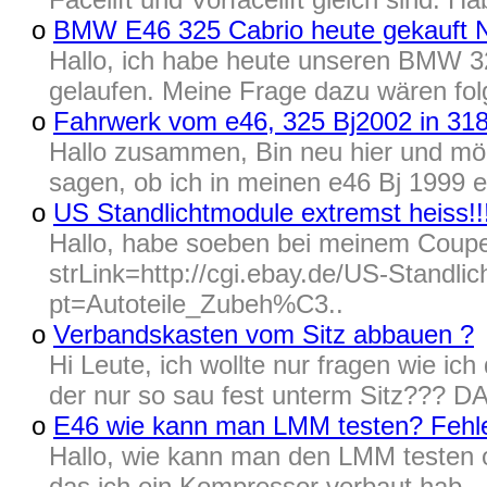
o
BMW E46 325 Cabrio heute gekauft 
Hallo, ich habe heute unseren BMW 32
gelaufen. Meine Frage dazu wären folg
o
Fahrwerk vom e46, 325 Bj2002 in 318
Hallo zusammen, Bin neu hier und möc
sagen, ob ich in meinen e46 Bj 1999 
o
US Standlichtmodule extremst heiss!!
Hallo, habe soeben bei meinem Coupe 
strLink=http://cgi.ebay.de/US-Stand
pt=Autoteile_Zubeh%C3..
o
Verbandskasten vom Sitz abbauen ?
Hi Leute, ich wollte nur fragen wie i
der nur so sau fest unterm Sitz??? DA
o
E46 wie kann man LMM testen? Fehle
Hallo, wie kann man den LMM testen o
das ich ein Kompressor verbaut hab..