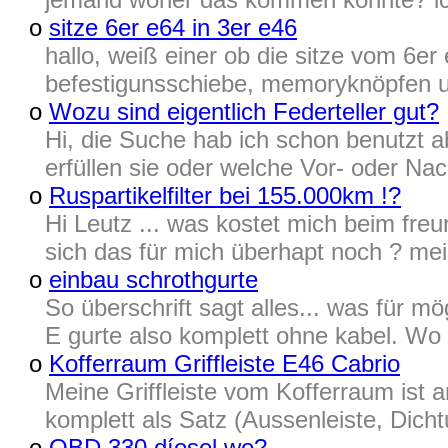
o
sitze 6er e64 in 3er e46
hallo, weiß einer ob die sitze vom 6e
befestigunsschiebe, memoryknöpfen usw
o
Wozu sind eigentlich Federteller gut?
Hi, die Suche hab ich schon benutzt 
erfüllen sie oder welche Vor- oder Nac
o
Ruspartikelfilter bei 155.000km !?
Hi Leutz ... was kostet mich beim fre
sich das für mich überhapt noch ? me
o
einbau schrothgurte
So überschrift sagt alles... was für mö
E gurte also komplett ohne kabel. Wo u
o
Kofferraum Griffleiste E46 Cabrio
Meine Griffleiste vom Kofferraum is
komplett als Satz (Aussenleiste, Dicht
o
OBD 330 díesel wo?