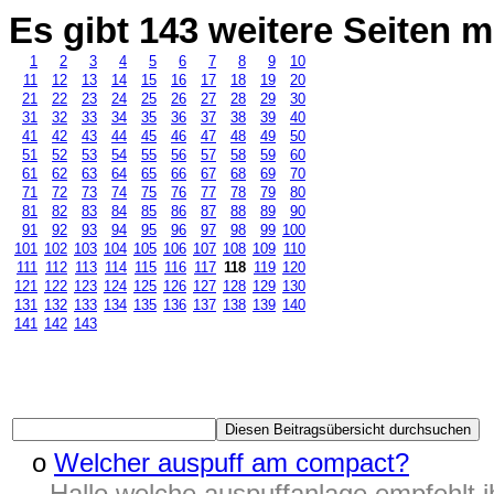
Es gibt 143 weitere Seiten
1
2
3
4
5
6
7
8
9
10
11
12
13
14
15
16
17
18
19
20
21
22
23
24
25
26
27
28
29
30
31
32
33
34
35
36
37
38
39
40
41
42
43
44
45
46
47
48
49
50
51
52
53
54
55
56
57
58
59
60
61
62
63
64
65
66
67
68
69
70
71
72
73
74
75
76
77
78
79
80
81
82
83
84
85
86
87
88
89
90
91
92
93
94
95
96
97
98
99
100
101
102
103
104
105
106
107
108
109
110
111
112
113
114
115
116
117
118
119
120
121
122
123
124
125
126
127
128
129
130
131
132
133
134
135
136
137
138
139
140
141
142
143
o
Welcher auspuff am compact?
Hallo welche auspuffanlage empfehlt i