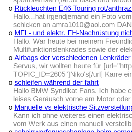
o
Rückleuchten E46 Touring rot/anthrazi
Hallo...hat irgendjemand ein Foto vom
schicken an amra1010@aol.com DANK
o
MFL- und elektr. FH-Nachrüstung nic
Hallo. War heute bei meinem Freundlic
Multifunktionslenkrades sowie der ele
o
Airbags der verschiedenen Lenkräder 
Servus, wir wollten heute für [url="h
TOPIC_ID=2605"]Niko's[/url] Karre ei
o
schleifen während der fahrt
Hallo BMW Syndikat Fans. Ich habe ei
leises Geräusch vorne am Motor oder 
o
Manuelle vs elektrische Sitzverstellun
Kann ich ohne weiteres einen elektris
vom Werk aus einen manuell verstellb
o
scheinwerferwaschanlage beim comap