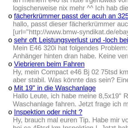
logischerweise nix mehr ^^ Ich hab di
o
fächerkrümmer passt der acuh an 32
hallo, passt dieser fächerkrümmer auc
[url="http://www.bmw-syndikat.de/ebay
o
sehr oft Leistungsverlust und -loch b
Mein E46 320i hat folgendes Problem: 
Anhänger hinten dran habe. Keine vernü
o
Viebrieren beim Fahren
Hy, mein Compact e46 Bj 02 75tsd km, 
aber stabil. Was könnte das sein? Ein
o
Mit 19" in die Waschanlage
Hallo Leute, ich habe meine 8,5x19" 
Waschanlage fahren. Jetzt frage ich m
o
Inspektion oder nicht ?
Hy, brauch mal euren Tip. Habe mir v
bei ca 45tsd km Inspektion I. Jetzt h