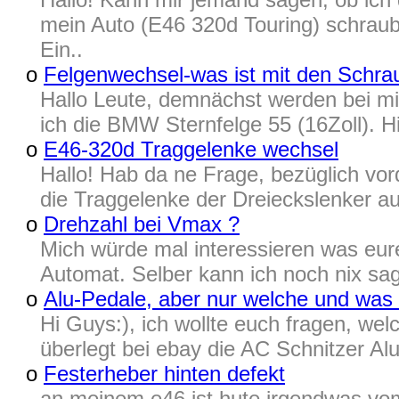
mein Auto (E46 320d Touring) schra
Ein..
o
Felgenwechsel-was ist mit den Schra
Hallo Leute, demnächst werden bei mi
ich die BMW Sternfelge 55 (16Zoll). H
o
E46-320d Traggelenke wechsel
Hallo! Hab da ne Frage, bezüglich vor
die Traggelenke der Dreieckslenker au
o
Drehzahl bei Vmax ?
Mich würde mal interessieren was eur
Automat. Selber kann ich noch nix sage
o
Alu-Pedale, aber nur welche und was
Hi Guys:), ich wollte euch fragen, we
überlegt bei ebay die AC Schnitzer Alu
o
Festerheber hinten defekt
an meinem e46 ist hute irgendwas vom 