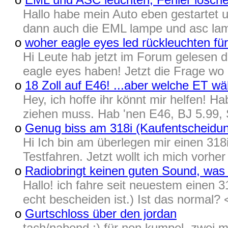
Hallo habe mein Auto eben gestartet 
dann auch die EML lampe und asc lam
o
woher eagle eyes led rückleuchten f
Hi Leute hab jetzt im Forum gelesen 
eagle eyes haben! Jetzt die Frage wo 
o
18 Zoll auf E46! ...aber welche ET wä
Hey, ich hoffe ihr könnt mir helfen! Ha
ziehen muss. Hab 'nen E46, BJ 5.99, S
o
Genug biss am 318i (Kaufentscheidun
Hi Ich bin am überlegen mir einen 31
Testfahren. Jetzt wollt ich mich vorhe
o
Radiobringt keinen guten Sound, wa
Hallo! ich fahre seit neuestem einen 3
echt bescheiden ist.) Ist das normal? 
o
Gurtschloss über den jordan
tach/nabend ;) für nen kumpel, zwei mä