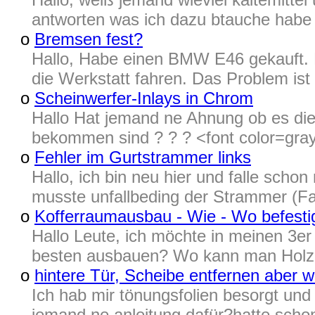
antworten was ich dazu btauche hab
o
Bremsen fest?
Hallo, Habe einen BMW E46 gekauft. Er
die Werkstatt fahren. Das Problem ist 
o
Scheinwerfer-Inlays in Chrom
Hallo Hat jemand ne Ahnung ob es die
bekommen sind ? ? ? <font color=gray
o
Fehler im Gurtstrammer links
Hallo, ich bin neu hier und falle schon
musste unfallbeding der Strammer (F
o
Kofferraumausbau - Wie - Wo befest
Hallo Leute, ich möchte in meinen 3e
besten ausbauen? Wo kann man Holzbre
o
hintere Tür, Scheibe entfernen aber w
Ich hab mir tönungsfolien besorgt un
jemand ne anleitung dafür?hatte schon