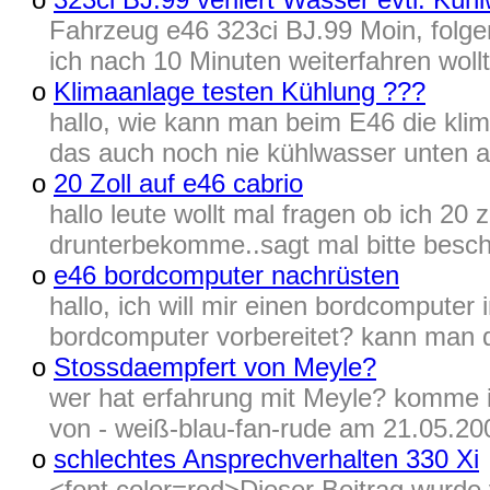
Fahrzeug e46 323ci BJ.99 Moin, folgen
ich nach 10 Minuten weiterfahren wollt
o
Klimaanlage testen Kühlung ???
hallo, wie kann man beim E46 die klim
das auch noch nie kühlwasser unten a
o
20 Zoll auf e46 cabrio
hallo leute wollt mal fragen ob ich 20
drunterbekomme..sagt mal bitte besche
o
e46 bordcomputer nachrüsten
hallo, ich will mir einen bordcomputer
bordcomputer vorbereitet? kann man d
o
Stossdaempfert von Meyle?
wer hat erfahrung mit Meyle? komme i
von - weiß-blau-fan-rude am 21.05.200
o
schlechtes Ansprechverhalten 330 Xi
<font color=red>Dieser Beitrag wur