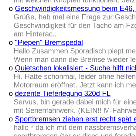
o
Geschwindigkeitsmessung beim E46
Grüße, hab mal eine Frage zur Gesch
Geschwindigkeit für den Tacho am Fz
am Hinterac..
o
"Piepen" Bremspedal
Hallo Zusammen Sporadisch piept me
Wenn man dann die Bremse wieder leic
o
Quietschen lokalisiert - Suche hilft nic
Hi. Hatte schonmal, leider ohne hel
Motorraum eröffnet. Jetzt kann ich m
o
dezente Tieferlegung 320d FL
Servus, bin gerade dabei mich für ei
mit Serienfahrwerk. (KEIN!! M-Fahrwe
o
Sportbremsen ziehen erst recht spät 
hallo * da ich mit dem nassbremsverha
sportbremsen (tar.ox discs und ferodo