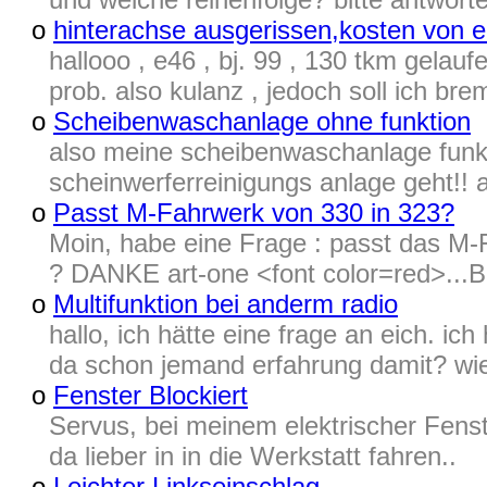
o
hinterachse ausgerissen,kosten von er
hallooo , e46 , bj. 99 , 130 tkm gelau
prob. also kulanz , jedoch soll ich br
o
Scheibenwaschanlage ohne funktion
also meine scheibenwaschanlage funkt
scheinwerferreinigungs anlage geht!! a
o
Passt M-Fahrwerk von 330 in 323?
Moin, habe eine Frage : passt das M
? DANKE art-one <font color=red>...Be
o
Multifunktion bei anderm radio
hallo, ich hätte eine frage an eich. ic
da schon jemand erfahrung damit? wie
o
Fenster Blockiert
Servus, bei meinem elektrischer Fenste
da lieber in in die Werkstatt fahren..
o
Leichter Linkseinschlag