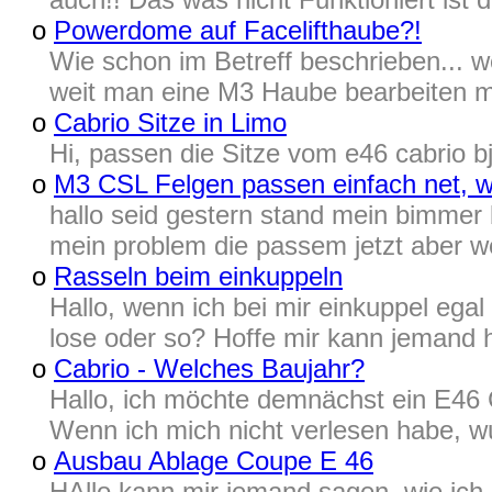
o
Powerdome auf Facelifthaube?!
Wie schon im Betreff beschrieben... w
weit man eine M3 Haube bearbeiten mus
o
Cabrio Sitze in Limo
Hi, passen die Sitze vom e46 cabrio b
o
M3 CSL Felgen passen einfach net,
hallo seid gestern stand mein bimmer 
mein problem die passem jetzt aber we
o
Rasseln beim einkuppeln
Hallo, wenn ich bei mir einkuppel ega
lose oder so? Hoffe mir kann jemand h
o
Cabrio - Welches Baujahr?
Hallo, ich möchte demnächst ein E46
Wenn ich mich nicht verlesen habe, w
o
Ausbau Ablage Coupe E 46
HAllo kann mir jemand sagen, wie ich