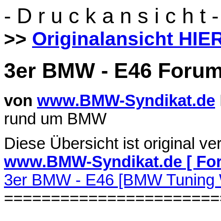
- D r u c k a n s i c h t -
>>
Originalansicht HIE
3er BMW - E46 Foru
von
www.BMW-Syndikat.de
rund um BMW
Diese Übersicht ist original ve
www.BMW-Syndikat.de [ Fo
3er BMW - E46 [BMW Tuning 
=======================