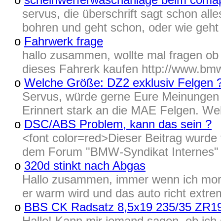
servus, die überschrift sagt schon al
bohren und geht schon, oder wie geht 
o
Fahrwerk frage
hallo zusammen, wollte mal fragen ob
dieses Fahrerk kaufen http://www.bmw-
o
Welche Größe: DZ2 exklusiv Felgen 
Servus, würde gerne Eure Meinungen 
Erinnert stark an die MAE Felgen. Wel
o
DSC/ABS Problem, kann das sein ?
<font color=red>Dieser Beitrag wur
dem Forum "BMW-Syndikat Internes" in
o
320d stinkt nach Abgas
Hallo zusammen, immer wenn ich morgen
er warm wird und das auto richt extr
o
BBS CK Radsatz 8,5x19 235/35 ZR1
Hallo! Kann mir jemand sagen, ob ic