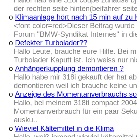
der rechten seite hinten(beifahrer se
o
Klimaanlage hört nach 15 min auf zu
<font color=red>Dieser Beitrag wurd
Forum "BMW-Syndikat Internes" in die
o
Defekter Turbolader??
Hallo Leute, brauche eure Hilfe. Bei mi
Turbolader Kaputt ist. Ich weiss nur n
o
Anhängerkupplung demontieren ?
Hallo habe mir 318i gekauft der hat a
demontieren weil ich brauche keine und
o
Anzeige des Momentanverbrauchs so
Hallo, bei meinem 318ti compact 2004 
Momentanverbrauch für ein paar Sekund
ausku..
o
Wieviel Kältemittel in die Klima
Hallo, weiß jemand wieviel kältemitte