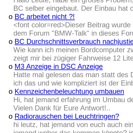
BC selber eingebaut. Der Einbau hat o
o
BC arbeitet nicht ?!
<font color=red>Dieser Beitrag wur
dem Forum "BMW-Talk" in dieses Foru
o
BC Durchschnittsverbrauch nachjusti
Wie kann ich meinen Bordcomputer zw
zeigt mir bei zügiger Fahrweise 12 Lite
o
M3 Anzeige in DSC Anzeige
Hatte mal gelesen das man statt de
ich das und wie kompliziert ist der Ein
o
Kennzeichenbeleuchtung umbauen
Hi, hat jemand erfahrung im Umbau 
Vielen Dank für Eure Antwort!..
o
Radiorauschen bei Leuchtringen?
hi leutz, hat jemand von euch auch ei
jemand woher das kommen könnte? ich 