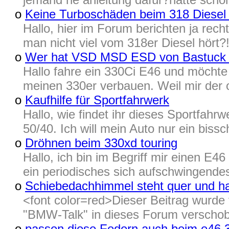
o
Keine Turboschäden beim 318 Diesel
Hallo, hier im Forum berichten ja rech
man nicht viel vom 318er Diesel hört?! 
o
Wer hat VSD MSD ESD von Bastuck a
Hallo fahre ein 330Ci E46 und möcht
meinen 330er verbauen. Weil mir der o
o
Kaufhilfe für Sportfahrwerk
Hallo, wie findet ihr dieses Sportfa
50/40. Ich will mein Auto nur ein bissc
o
Dröhnen beim 330xd touring
Hallo, ich bin im Begriff mir einen E4
ein periodisches sich aufschwingendes
o
Schiebedachhimmel steht quer und h
<font color=red>Dieser Beitrag wurd
"BMW-Talk" in dieses Forum verschoben
o
passen diese Federn auch beim e46 