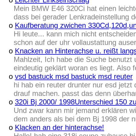
Mein BMW E46 320Ci hat einen leichte
dass bei gerader Lenkradeinstellung d
o
Kaufberatung zwichen 330Cd,120d,un
Hi leute... kann mich nicht entscheid
schon auf der uhr vollaustattung ause
o
Knacken an Hinterachse u. reißt lan
Mahlzeit, Ich habe die Suche benutzt
eindeutig geklärt woran es liegt. Als
o
vsd bastuck msd bastuck msd reuter
hi hab ein reuter drunter nur esd jetz
drauf machen. passt das denn überhaup
o
320i Bj 2000/ 1998Unterschied 150 z
Und zwar kann mir jemand erklären 
dem anders als bei dem Bj 1998 der nu
o
Klacken an der hinterachse!
Hallo! hab eine 318i coupe zuhause bj.