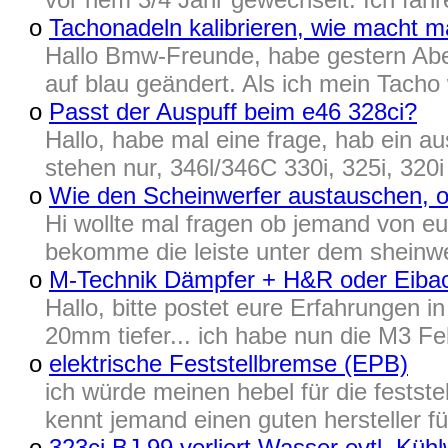
o
Tachonadeln kalibrieren, wie macht m
Hallo Bmw-Freunde, habe gestern Abe
auf blau geändert. Als ich mein Tach
o
Passt der Auspuff beim e46 328ci?
Hallo, habe mal eine frage, hab ein a
stehen nur, 346l/346C 330i, 325i, 320i
o
Wie den Scheinwerfer austauschen, 
Hi wollte mal fragen ob jemand von eu
bekomme die leiste unter dem sheinwe
o
M-Technik Dämpfer + H&R oder Eiba
Hallo, bitte postet eure Erfahrungen i
20mm tiefer... ich habe nun die M3 Fel
o
elektrische Feststellbremse (EPB)
ich würde meinen hebel für die festste
kennt jemand einen guten hersteller f
o
323ci BJ.99 verliert Wasser evtl. Küh