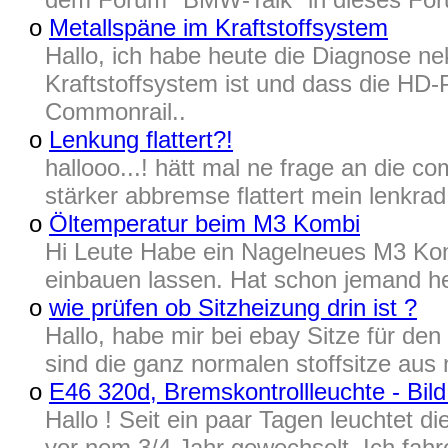
o
Metallspäne im Kraftstoffsystem
Hallo, ich habe heute die Diagnose n
Kraftstoffsystem ist und dass die HD-
Commonrail..
o
Lenkung flattert?!
hallooo...! hätt mal ne frage an die c
stärker abbremse flattert mein lenkrad
o
Öltemperatur beim M3 Kombi
Hi Leute Habe ein Nagelneues M3 Kom
einbauen lassen. Hat schon jemand he
o
wie prüfen ob Sitzheizung drin ist ?
Hallo, habe mir bei ebay Sitze für de
sind die ganz normalen stoffsitze aus 
o
E46 320d, Bremskontrollleuchte - Bil
Hallo ! Seit ein paar Tagen leuchtet 
vor nem 3/4 Jahr gewechselt. Ich fahr