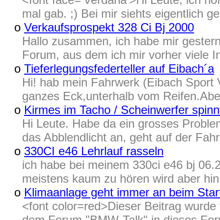
mal gab. ;) Bei mir siehts eigentlich 
o
Verkaufsprospekt 328 Ci Bj 2000
Hallo zusammen, ich habe mir gestern
Forum, aus dem ich mir vorher viele I
o
Tieferlegungsfederteller auf Eibach´a
Hi! hab mein Fahrwerk (Eibach Sport 
ganzes Eck,unterhalb vom Reifen.Aber
o
Kirmes im Tacho / Scheinwerfer spinn
Hi Leute. Habe da ein grosses Proble
das Abblendlicht an, geht auf der Fahr
o
330CI e46 Lehrlauf rasseln
ich habe bei meinem 330ci e46 bj 06.20
meistens kaum zu hören wird aber hin 
o
Klimaanlage geht immer an beim Sta
<font color=red>Dieser Beitrag wur
dem Forum "BMW-Talk" in dieses Foru