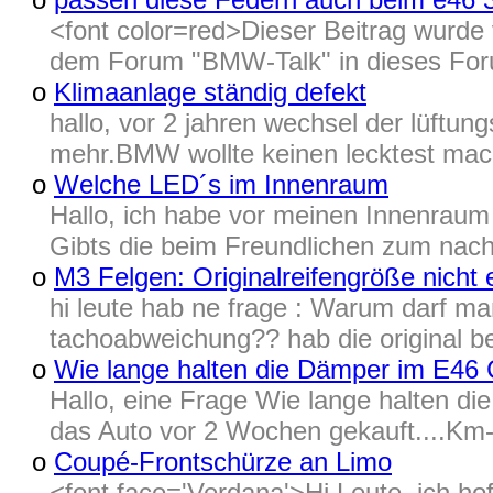
<font color=red>Dieser Beitrag wurd
dem Forum "BMW-Talk" in dieses Foru
o
Klimaanlage ständig defekt
hallo, vor 2 jahren wechsel der lüftu
mehr.BMW wollte keinen lecktest mache
o
Welche LED´s im Innenraum
Hallo, ich habe vor meinen Innenrau
Gibts die beim Freundlichen zum nach
o
M3 Felgen: Originalreifengröße nicht 
hi leute hab ne frage : Warum darf ma
tachoabweichung?? hab die original be
o
Wie lange halten die Dämper im E46
Hallo, eine Frage Wie lange halten d
das Auto vor 2 Wochen gekauft....Km-S
o
Coupé-Frontschürze an Limo
<font face='Verdana'>Hi Leute, ich hof