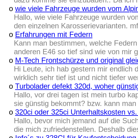
o
wie viele Fahrzeuge wurden vom Alpi
Hallo, wie viele Fahrzeuge wurden vom
den einzelnen Karosserievarianten. mf
o
Erfahrungen mit Federn
Kann man bestimmen, welche Federn di
anderen E46 so tief sind wie von mir 
o
M-Tech Frontschürze und original glei
Hi Leute, ich hab gestern mir endlic
wirklich sehr tief ist und nicht tiefer 
o
Turbolader defekt 320d, woher günst
Hallo, vor drei tagen ist mein turbo
sie günstig bekommt? bzw. kann man 
o
320ci oder 325ci Unterhaltskosten vs
Hallo, bevor mich jemand auf die Such
die mich zufriedenstellen. Deshalb di
o
Info´s zu 328CI für Kaufentscheidung