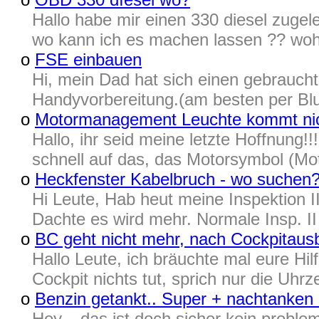
Hallo habe mir einen 330 diesel zugel
wo kann ich es machen lassen ?? woh
o
FSE einbauen
Hi, mein Dad hat sich einen gebrauchte
Handyvorbereitung.(am besten per Blue
o
Motormanagement Leuchte kommt nich
Hallo, ihr seid meine letzte Hoffnung
schnell auf das, das Motorsymbol (M
o
Heckfenster Kabelbruch - wo suchen
Hi Leute, Hab heut meine Inspektion I
Dachte es wird mehr. Normale Insp. I
o
BC geht nicht mehr, nach Cockpitaus
Hallo Leute, ich bräuchte mal eure Hi
Cockpit nichts tut, sprich nur die Uhr
o
Benzin getankt.. Super + nachtanken
Hey... das ist doch sicher kein proble