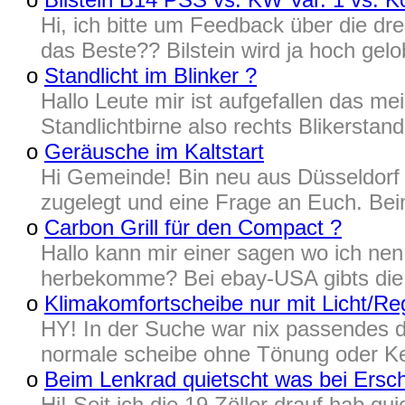
Hi, ich bitte um Feedback über die d
das Beste?? Bilstein wird ja hoch gel
o
Standlicht im Blinker ?
Hallo Leute mir ist aufgefallen das me
Standlichtbirne also rechts Blikerstan
o
Geräusche im Kaltstart
Hi Gemeinde! Bin neu aus Düsseldorf 
zugelegt und eine Frage an Euch. Beim K
o
Carbon Grill für den Compact ?
Hallo kann mir einer sagen wo ich nen 
herbekomme? Bei ebay-USA gibts die, a
o
Klimakomfortscheibe nur mit Licht/Re
HY! In der Suche war nix passendes d
normale scheibe ohne Tönung oder Kei
o
Beim Lenkrad quietscht was bei Ersc
Hi! Seit ich die 19 Zöller drauf hab q