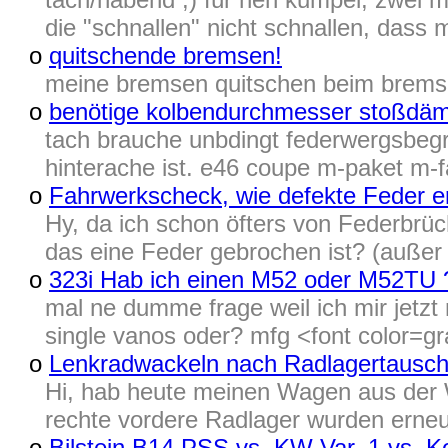
die "schnallen" nicht schnallen, dass 
o
quitschende bremsen!
meine bremsen quitschen beim bremse
o
benötige kolbendurchmesser stoßdäm
tach brauche unbdingt federwergsbeg
hinterache ist. e46 coupe m-paket m-f
o
Fahrwerkscheck, wie defekte Feder 
Hy, da ich schon öfters von Federbrüc
das eine Feder gebrochen ist? (außer 
o
323i Hab ich einen M52 oder M52TU 
mal ne dumme frage weil ich mir jetzt 
single vanos oder? mfg <font color=g
o
Lenkradwackeln nach Radlagertausch
Hi, hab heute meinen Wagen aus der W
rechte vordere Radlager wurden erneue
o
Bilstein B14 PSS vs. KW Var. 1 vs. 