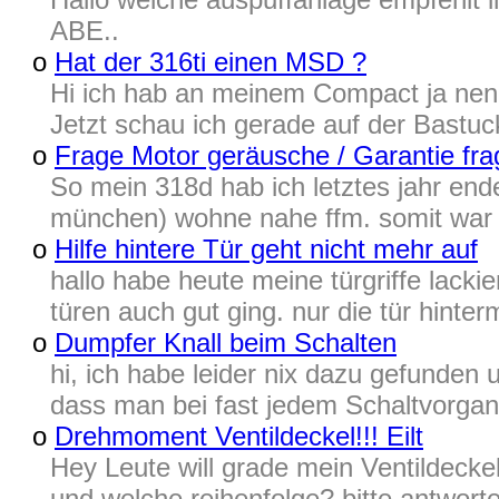
ABE..
o
Hat der 316ti einen MSD ?
Hi ich hab an meinem Compact ja nen 
Jetzt schau ich gerade auf der Bastu
o
Frage Motor geräusche / Garantie fra
So mein 318d hab ich letztes jahr en
münchen) wohne nahe ffm. somit war i
o
Hilfe hintere Tür geht nicht mehr auf
hallo habe heute meine türgriffe lacki
türen auch gut ging. nur die tür hinte
o
Dumpfer Knall beim Schalten
hi, ich habe leider nix dazu gefunden
dass man bei fast jedem Schaltvorgan
o
Drehmoment Ventildeckel!!! Eilt
Hey Leute will grade mein Ventildeck
und welche reihenfolge? bitte antworte