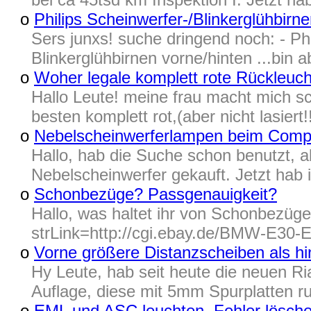
o
Philips Scheinwerfer-/Blinkerglühbirn
Sers junxs! suche dringend noch: - Phi
Blinkerglühbirnen vorne/hinten ...bin a
o
Woher legale komplett rote Rückleuc
Hallo Leute! meine frau macht mich s
besten komplett rot,(aber nicht lasier
o
Nebelscheinwerferlampen beim Comp
Hallo, hab die Suche schon benutzt, 
Nebelscheinwerfer gekauft. Jetzt hab i
o
Schonbezüge? Passgenauigkeit?
Hallo, was haltet ihr von Schonbezüge
strLink=http://cgi.ebay.de/BMW-E30
o
Vorne größere Distanzscheiben als hi
Hy Leute, hab seit heute die neuen Ri
Auflage, diese mit 5mm Spurplatten r
o
EML und ASC leuchten, Fehler lösche