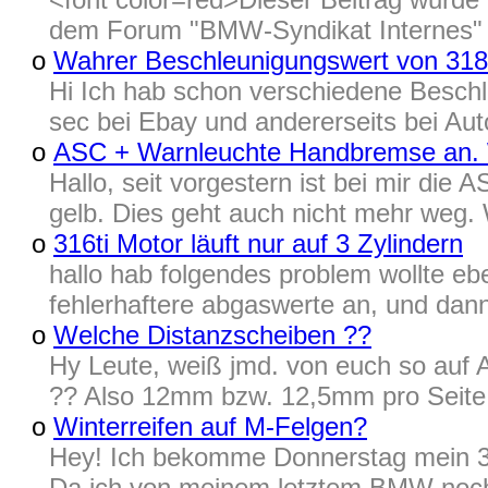
dem Forum "BMW-Syndikat Internes" in
o
Wahrer Beschleunigungswert von 318
Hi Ich hab schon verschiedene Besch
sec bei Ebay und andererseits bei Aut
o
ASC + Warnleuchte Handbremse an. 
Hallo, seit vorgestern ist bei mir di
gelb. Dies geht auch nicht mehr weg.
o
316ti Motor läuft nur auf 3 Zylindern
hallo hab folgendes problem wollte e
fehlerhaftere abgaswerte an, und dann
o
Welche Distanzscheiben ??
Hy Leute, weiß jmd. von euch so auf
?? Also 12mm bzw. 12,5mm pro Seite ...
o
Winterreifen auf M-Felgen?
Hey! Ich bekomme Donnerstag mein 330
Da ich von meinem letztem BMW noch 