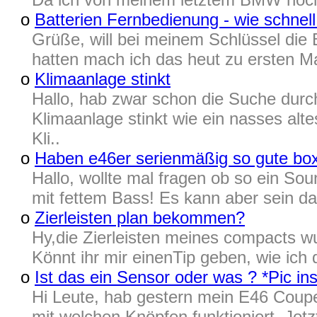
o
Batterien Fernbedienung - wie schnel
Grüße, will bei meinem Schlüssel die
hatten mach ich das heut zu ersten Ma
o
Klimaanlage stinkt
Hallo, hab zwar schon die Suche durc
Klimaanlage stinkt wie ein nasses al
Kli..
o
Haben e46er serienmäßig so gute bo
Hallo, wollte mal fragen ob so ein Sou
mit fettem Bass! Es kann aber sein da
o
Zierleisten plan bekommen?
Hy,die Zierleisten meines compacts wu
Könnt ihr mir einenTip geben, wie ich
o
Ist das ein Sensor oder was ? *Pic ins
Hi Leute, hab gestern mein E46 Coup
mit welchen Knöpfen funktioniert. Jetz