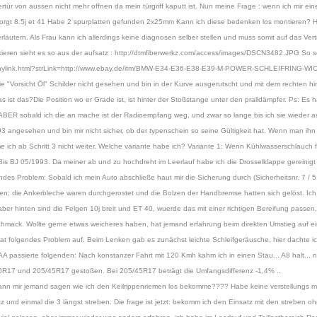
rtür von aussen nicht mehr offnen da mein türgriff kaputt ist. Nun meine Frage : wenn ich mir ein
4 besorgt 8.5j et 41 Habe 2 spurplatten gefunden 2x25mm Kann ich diese bedenken los montieren? 
äutern. Als Frau kann ich allerdings keine diagnosen selber stellen und muss somit auf das Ver
ieren sieht es so aus der aufsatz : http://dtmfiberwerkz.com/access/images/DSCN3482.JPG So s
.de/ebaylink.html?strLink=http://www.ebay.de/itm/BMW-E34-E36-E38-E39-M-POWER-SCHLEIFRIN
e "Vorsicht Öl" Schilder nicht gesehen und bin in der Kurve ausgerutscht und mit dem rechten h
ist das?Die Position wo er Grade ist, ist hinter der Stoßstange unter den pralldämpfer. Ps: Es h
t. ABER sobald ich die an mache ist der Radioempfang weg, und zwar so lange bis ich sie wieder au
93 angesehen und bin mir nicht sicher, ob der typenschein so seine Gültigkeit hat. Wenn man ihn d
me ich ab Schritt 3 nicht weiter. Welche variante habe ich? Variante 1: Wenn Kühlwasserschlauch f
is BJ 05/1993. Da meiner ab und zu hochdreht im Leerlauf habe ich die Drosselklappe gereinig
s Problem: Sobald ich mein Auto abschließe haut mir die Sicherung durch (Sicherheitsnr. 7 / 5 
dmen; die Ankerbleche waren durchgerostet und die Bolzen der Handbremse hatten sich gelöst. Ic
ber hinten sind die Felgen 10j breit und ET 40, wuerde das mit einer richtigen Bereifung passen
schmack. Wollte gerne etwas weicheres haben, hat jemand erfahrung beim direkten Umstieg auf ei
t folgendes Problem auf. Beim Lenken gab es zunächst leichte Schleifgeräusche, hier dachte ich,
 passierte folgenden: Nach konstanzer Fahrt mit 120 Kmh kahm ich in einen Stau... A8 halt... n
05/50R17 und 205/45R17 gestoßen. Bei 205/45R17 beträgt die Umfangsdifferenz -1,4% ..
n mir jemand sagen wie ich den Keilrippenriemen los bekomme???? Habe keine verstellungs mög
 und einmal die 3 längst streben. Die frage ist jetzt: bekomm ich den Einsatz mit den streben oh