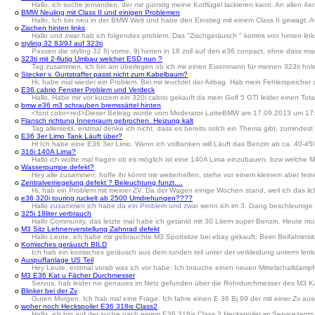
Hallo, ich suche jemanden, der mir günstig meine Kotflügel lackieren kann. An allen 4e
o
BMW Neuling mit Class II und einigen Problemen
Hallo, Ich bin neu in der BMW Welt und habe den Einstieg mit einem Class II gewagt. A
o
Zischen hinten links
Hallo und zwar hab ich folgendes problem. Das "Zischgeräusch " kommt von hinten links 
o
styling 32 8J/9J auf 323ti
Passen die styling 32 8j vorne, 9j hinten in 18 zoll auf den e36 conpact, ohne dass ma
o
323ti mit 2-flutig Umbau welcher ESD nun ?
Tag zusammen, ich bin am überlegen ob ich mir einen Eisenmann für meinen 323ti hole.
o
Stecker v. Gurtstraffer passt nicht zum Kabelbaum?
Hi, habe mal wieder ein Problem. Bei mir leuchtet der Airbag. Hab mein Fehlerspeicher
o
E36 cabrio Fenster Problem und Verdeck
Hallo, Habe mir vor kurzem ein 320i cabrio gekauft da mein Golf 5 GTI leider einen To
o
bmw e36 m3 schrauben bremssättel hinten
<font color=red>Dieser Beitrag wurde vom Moderator LatteBMW am 17.09.2013 um 17:
o
Flansch richtung Innenraum gebrochen. Heizung kalt
Tag allerseits, erstmal denke ich nicht, dass es bereits solch ein Thema gibt, zuminde
o
E36 3er Limo Tank Läuft über?
Hi Ich habe eine E36 3er Limo. Wenn ich volltanken will Läuft das Benzin ab ca. 40-45
o
316i 140A Lima?
Hallo ich wollte mal fragen ob es möglich ist eine 140A Lima einzubauen, bzw welche
o
Wasserpumpe defekt?
Hey alle zusammen, hoffe ihr könnt mir weiterhelfen, stehe vor einem kleinem aber fei
o
Zentralverriegelung defekt ? Beleuchtung funzt....
Hi, hab ein Problem mit meiner ZV. Da der Wagen einige Wochen stand, weil ich das lich
o
e36 320i touring ruckelt ab 2500 Umdrehungen????
Hallo zusammen ich habe da ein Problem und zwar wenn ich im 3. Gang beschleunige r
o
325i 18liter verbrauch
Hallo Community, das letzte mal habe ich getankt mit 30 Litern super Benzin. Heute mus
o
M3 Sitz Lehnenverstellung Zahnrad defekt
Hallo Leute, ich habe mir gebrauchte M3 Sportsitze bei ebay gekauft. Beim Beifahrersi
o
Komisches geräusch BILD
Ich hab ein komisches geräusch aus dem runden teil unter der verkleidung unterm lenkra
o
Auspuffanlage US Teil
Hey Leute, erstmal vorab was ich vor habe: Ich brauche einen neuen Mittelschalldäm
o
M3 E36 Kat u Fächer Durchmesser
Servus, hab leider nix genaues im Netz gefunden über die Rohrdurchmesser des M3 Kat
o
Blinker bei der Zv
Guten Morgen. Ich hab mal eine Frage. Ich fahre einen E 36 Bj 99 der mit einer Zv ausg
o
woher noch Heckspoiler E36 318is Class2
Hallo, ich bin auf der suche nach einem E36 318is Class 2 Heckspoiler im Servicezentr