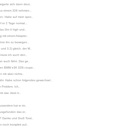
igerte sich dann deut..
aus einem 328 nehmen...
en. Habe auf mein spez..
 er 2 Tage normal...
das Gm 4 high und..
g mit einem Adapter..
 ohne ihn zu bewegen..
nd 3.2) gleich, der M..
 muss ich auch den..
n auch fährt. Das ge..
inen BMW e36 328i coupe..
 mir aber nichts..
hr. Habe schon folgendes gewechsel..
 Problem. Ich..
t war, dass ic..
usserdem hat er im..
ausgefunden das er..
? Danke und Gruß Torst..
r noch komplett auf..