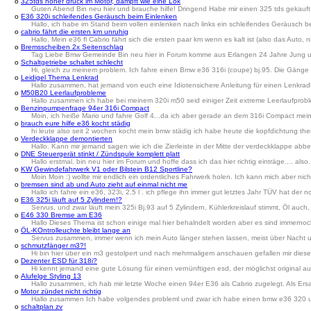
o
325tds hoher druck im Motor, dampft wie eine Lok
Guten Abend Bin neu hier und brauche hilfe! Dringend Habe mir einen 325 tds gekauft m
o
E36 320i schleifendes Geräusch beim Einlenken
Hallo, ich habe im Stand beim vollen einlenken nach links ein schleifendes Geräusch be
o
cabrio fährt die ersten km unruhig
Hallo, Mein e36 fl Cabrio fährt sich die ersten paar km wenn es kalt ist (also das Auto
o
Bremsscheiben 2x Seitenschlag
Tag Liebe Bmw Gemeinde Bin neu hier in Forum komme aus Erlangen 24 Jahre Jung und
o
Schaltgetriebe schaltet schlecht
Hi, gleich zu meinem problem. Ich fahre einen Bmw e36 316i (coupe) bj.95. Die Gänge 
o
Leidigel Thema Lenkrad
Hallo zusammen, hat jemand von euch eine Idiotensichere Anleitung für einen Lenkra
o
M50B20 Leerlaufprobleme
Hallo zusammen ich habe bei meinem 320i m50 seid einiger Zeit extreme Leerlaufprobl
o
Benzinpumpenfrage 94er 316i Compact
Moin, ich heiße Mario und fahre Golf 4...da ich aber gerade an dem 316i Compact mein
o
brauch eure hilfe e36 kocht städig
hi leute also seit 2 wochen kocht mein bmw städig ich habe heute die kopfdichtung the
o
Verdeckklappe demontierten
Hallo. Kann mir jemand sagen wie ich die Zierleiste in der Mitte der verdeckklappe a
o
DNE Steuergerät stinkt / Zündspule komplett platt
Hallo erstmal. bin neu hier im Forum und hoffe dass ich das hier richtig einträge.... a
o
KW Gewindefahrwerk V1 oder Bilstein B12 Sportline?
Moin Moin :) wollte mir endlich ein ordentliches Fahrwerk holen. Ich kann mich aber ni
o
bremsen sind ab und Auto zieht auf einmal nicht me
Hallo ich fahre ein e36, 323i, 2,5 l . ich pflege ihn immer gut letztes Jahr TÜV hat der
o
E36 325i läuft auf 5 Zylindern!?
Servus, und zwar läuft mein 325i Bj.93 auf 5 Zylindern, Kühlerkreislauf stimmt, Öl auch, T
o
E46 330 Bremse am E36
Hallo Dieses Thema ist schon einige mal hier behalndelt worden aber es sind immernoch
o
ÖL-KOntrolleuchte bleibt lange an
Servus zusammen, immer wenn ich mein Auto länger stehen lassen, meist über Nacht un
o
schmutzfänger m3?!
Hi bin hier über ein m3 gestolpert und nach mehrmaligem anschauen gefallen mir diese 
o
Dezenter ESD für 318i?
Hi kennt jemand eine gute Lösung für einen vernünftigen esd, der möglichst original au
o
Alufelge Styling 13
Hallo zusammen, ich hab mir letzte Woche einen 94er E36 als Cabrio zugelegt. Als Ers
o
Motor zündet nicht richtig
Hallo zusammen Ich habe volgendes probleml und zwar ich habe einen bmw e36 320 u
o
schaltplan zv