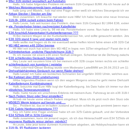
o
98er 316i stottert sporadisch auf Autobahn
Hallo, Ich habe folgendes Problem mit meinem 316i Compact BJ98: Als ich heute auf de
o
Welches Motorsteuergerät kann verbaut werden
hallo jung und Mädels.. hab mal eine Frage woher weiß ich welches Steuergerät ich v
o
Airbag Stecker / Stecker am Sitz
Moin zusammen, ich brauche mal wieder eure Hilfe! Ich habe heute eine neue Innenaus
o
316i Bj. 1994 ruckelt extrem beim Fahren
Hallo Leute, hab seit kurzen das Problem, das mein 316i Compact BJ 1994 E36, extreme
o
ele. Fensterheber hinten nachgerüstet Kabelfehler
Hallo, Ich habe eine Limo bj. 98 mit ele. Fensterhebern vorne. Nun habe ich die hi
o
E36 Anschluß Adapterkabel Kurbelwellensensor ???
Hi Bei meinem Wagen ist der Kurbelwellensensor hin, und sollte getauscht werden. Jetz
o
E36 320i stand 6 tage und startet nicht mehr
Hallo wollte mal fragen ob ihr mir eventuell weiter helfen könnt fahre einen e36 320i
o
M3 HBZ wegen e46 330er bremse
Hi! Wer von euch hat schon den M3 HBZ in bspw. nen 325er eingebaut? Passt der in de
o
Kühlmittelverlust, undichte Flaschdichtung 318i ?
Hi, ich musste mit einem e36 einen Nothalt einlegen. Scheinbar ist die Dichtung zwis
o
E36 schleifendes Geräusch hinten rechts
Hey Leute seit neustem höre ich bei meinem e36 328i coupe hinten rechts ein schleife
o
schleifgeräusch von kupplung / getriebe
<font color=red>Dieser Beitrag wurde vom Moderator LatteBMW am 26.04.2013 um 11:3
o
Drehzahlabhängiges Geräusch nur wenn Räder drehen!
Hallo Leute! Ich habe ein komisches Schnarren bei ungefähr 3000 U/min, welches aus d
o
Bei Kaltstart über 2000 umdrehungen
HAbe folgendes Problem wenn ich den wagen Morgens anmache geht meine Drehzahl 
o
Kabelbelegung Kombiinstrument
Hallt, bräuchte mal Eure Hilfe bzgl der Kabelbelegung. bis Dato habe ich immer nur d
o
plötzliches Temperaturproblem!
Hallo, hatte heute ein unschönes Erlebnis mit meinem Auto. Fahrzeug ist ein e36 318i 
o
Nach Federn Sturz oder Spur einstellen?
Hi hab mir heute vorne eibach Federn eingebaut. Muss ich da jetzt noch den Sturz ode
o
M50B25 Wenig leistung auf benzin und.....
So... Problem ist, das er im kalten zustand auf bezin schlecht gas annimmt (wenn man n
o
E36 Cabrio Hardtopvorbereitung ???
hey, ich hätte eine Frage undzwar habe ich ein 325i Cabrio gekauft, und der Vorbesitz
o
E34 525tds Diff in 323ti Compact
Hallo zusammen, kann mir jemand sagen, ob ich das Hinterachsdiff vom E34 525tds o
o
gezogene Radläufe retour ziehen, möglich?
Hi Leute, bitte jetzt keine dummen Kommentare abgeben, als Hobbyschrauber kann eine
o
316i Bj. 95 Radkästen lackieren