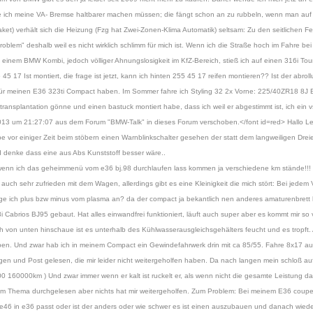
de ich meine VA- Bremse haltbarer machen müssen; die fängt schon an zu rubbeln, wenn man auf d
t) verhält sich die Heizung (Fzg hat Zwei-Zonen-Klima Automatik) seltsam: Zu den seitlichen F
blem" deshalb weil es nicht wirklich schlimm für mich ist. Wenn ich die Straße hoch im Fahre bei
em BMW Kombi, jedoch völliger Ahnungslosigkeit im KfZ-Bereich, stieß ich auf einen 316i Touri
5 17 Ist montiert, die frage ist jetzt, kann ich hinten 255 45 17 reifen montieren?? Ist der abrollu
 für meinen E36 323ti Compact haben. Im Sommer fahre ich Styling 32 2x Vorne: 225/40ZR18 8J E
ztransplantation gönne und einen bastuck montiert habe, dass ich weil er abgestimmt ist, ich ein v
13 um 21:27:07 aus dem Forum "BMW-Talk" in dieses Forum verschoben.</font id=red> Hallo Leu
be vor einiger Zeit beim stöbern einen Warnblinkschalter gesehen der statt dem langweiligen Drei
d denke dass eine aus Abs Kunststoff besser wäre..
enn ich das geheimmenü vom e36 bj.98 durchlaufen lass kommen ja verschiedene km stände!!! S
auch sehr zufrieden mit dem Wagen, allerdings gibt es eine Kleinigkeit die mich stört: Bei jedem 
lege ich plus bzw minus vom plasma an? da der compact ja bekantlich nen anderes amaturenbrett 
abrios BJ95 gebaut. Hat alles einwandfrei funktioniert, läuft auch super aber es kommt mir so vo
von unten hinschaue ist es unterhalb des Kühlwasserausgleichsgehälters feucht und es tropft. 
n haben. Und zwar hab ich in meinem Compact ein Gewindefahrwerk drin mit ca 85/55. Fahre 8x17 au
en und Post gelesen, die mir leider nicht weitergeholfen haben. Da nach langen mein schloß auf
0 160000km ) Und zwar immer wenn er kalt ist ruckelt er, als wenn nicht die gesamte Leistung da 
 dem Thema durchgelesen aber nichts hat mir weitergeholfen. Zum Problem: Bei meinem E36 coupe 
 e46 in e36 passt oder ist der anders oder wie schwer es ist einen auszubauen und danach wiede