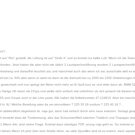
ch?..
auf "Rot" gestellt, die Lüftung ist auf "Stufe 4" und es kommt nur kallte Luft. Wenn ich die Stan
efunden. Jetzt haben die aber nicht wie üblich 1 Lautsprecheröffnung sondern 2 Lautsprecheröff
iebsstrang und daraufhin leuchtet asc und manchmal auch abs wenn ich asc ausschalte wird es wen
ahl bei ca. 600 aber wenn er warm ist dann ist die drehzahl bei ca 1000 bis 1200 Umdrehungen h
 gewechselt und nun springt der Motor nicht mehr an.Er läuft kurz an und stirbt dann ab. BMW 32
en Hartge H3 motor mit 231ps und wollte mich einfach mal umhöhren ob sich jemand mit diesem m
n PSS vom Coupe auch in die Limo passt. Alle haben die Artikelnummer 47-124813. Aber bei manch
d hi. 9j ! Welche Bereifung wäre da am sinnvollsten ? 225 35 18 rundum ? 225 40 18 ? ..
vom abblendlicht abgekratzt ist. naja gut, dann halt einfach durch eine neue ersetzen. Gesagt get
ch bemerkt dass die Türdämmung, also das Schaumstoffteil zwischen Türblech und Türpappe total 
.9litern drin. jetzt meine Frage. Erstmal dazu standgas TOP, anzug naja geht so. So erstmal zu
fahren.Wenn ich jetzt über eine Straße fahre, wo viele Spurrillen sind ist es extrem, dann wacke