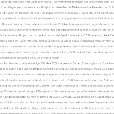
n ist an der oberseite Rost unter dem Weinrot. Wer vernünftig spachteln und anlackieren kann, der
uf den Wagen pack ich erstmal ein Bodykit und ziehe fett die Radläufe und lackiere den um. Späs
. d.h wenn ich langsam fahre so.. 30 sagen wir zischt es langsam ... wenn ich so 50 bis 60 fahre 
n die radlaeufe ziehen muss ? Bereifen wuerde ich die felgen mit voraussichtlich 215 35 18 Freue
 Da mein Fzg jedoch ein Umbau ist und ich eine 2 Flutige Abgasanlage hab, frage ich was ich j
 ausgelesen: Gurtstraffer Fahrerseite. Habe den Sitz ausgebaut und gesehen, dass ein Stecker d
talschaden hatte. Bis jetzt macht das Auto schon viel Spaß. Hatte schon 2 E36 aber noch kein Cab
01:45 aus dem Forum "Motoren: Umbau & Tuning" in dieses Forum verschoben.</font id=red> we
st habe ich nachgesehen und nichts in der Richtung gefunden. Mein Problem ist, dass mir vor etw
l unten irgend wo in Tank Gegend raus. Auch wenn ich ca. 25-30l im tank habe und dann was schne
 Modifizierungen notwendig sind. LG ShockNonStop..
nem Problemchen. Habe seit einiger Zeit den 320i von meinem Bruder. Er stand jetzt c.a 2 wochen
t angelassen habe war die Batterie komplett leer gesaugt. Seitdem funktioniert meine ZV nicht m
uckelt der Wagen und der schaltknüppel rappelt auch wie sonst was woran könnte das liegen ??
ste ich wieder tanken und siehe da, ich bin grade mal ca 170 Kilometer gefahren... das Auto riech
tz ging die Lehnenverstellung nicht, obwohl der Motor gearbeitet hat. Habe das Getriebe gestern 
d Für was is das teil den gut ? Das geräusch ist zwar leise trotzdem stört mich es. Wenn ich die
pfer + Endschalldämpfer für meinen BMW e 36 323 ti Compact. Da ich sowieso eine Sportanlage v
s VOR Kat und Fächer! Nach kat ist 60mm das weiß ich. Davor soll es wohl ein Doppelrohr sein
estattet ist. Wenn ich den Wagen jetzt auf oder zu schließe blinken die Blinker nicht mit. Kann 
um von BMW gibt es den ja leider seit 2009 nicht mehr zu kaufen. Daher wende ich mich jetz an 