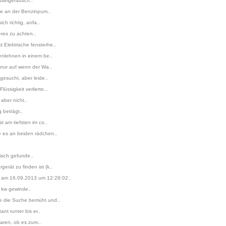
sselgeräusch..
ie an der Benzinpum..
h richtig, anfa..
eres zu achten..
 Elektrische fensterhe..
enlehnen in einem be..
 nur auf wenn der Wa..
esucht, aber leide..
ssigkeit verlierte...
aber nicht..
 beträgt..
t am tiefsten im co..
e es an beiden rädchen..
risch gefunde..
rät zu finden ist (k..
e am 16.09.2013 um 12:28:02..
t kw gewinde..
e die Suche bemüht und..
t runter bis er..
laren, ob es zum..