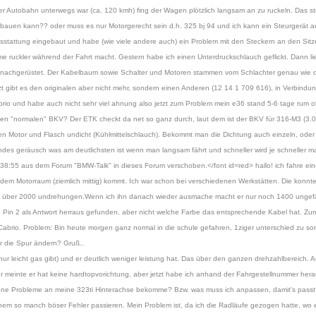
r Autobahn unterwegs war (ca. 120 kmh) fing der Wagen plötzlich langsam an zu ruckeln. Das ste
erbauen kann?? oder muss es nur Motorgerecht sein d.h. 325 bj 94 und ich kann ein Steurgerät 
stattung eingebaut und habe (wie viele andere auch) ein Problem mit den Steckern an den Sitz
 ruckler während der Fahrt macht. Gestern habe ich einen Unterdruckschlauch geflickt. Dann lief
nten nachgerüstet. Der Kabelbaum sowie Schalter und Motoren stammen vom Schlachter genau wie 
t gibt es den originalen aber nicht mehr, sondern einen Anderen (12 14 1 709 616), in Verbindun
 Cabrio und habe auch nicht sehr viel ahnung also jetzt zum Problem mein e36 stand 5-6 tage rum
n "normalen" BKV? Der ETK checkt da net so ganz durch, laut dem ist der BKV für 316-M3 (3.0 u
chen Motor und Flasch undicht (Kühlmittelschlauch). Bekommt man die Dichtung auch einzeln, oder
ndes geräusch was am deutlichsten ist wenn man langsam fährt und schneller wird je schneller ma
8:55 aus dem Forum "BMW-Talk" in dieses Forum verschoben.</font id=red> hallo! ich fahre e
em Motorraum (ziemlich mittig) kommt. Ich war schon bei verschiedenen Werkstätten. Die konnten
über 2000 undrehungen.Wenn ich ihn danach wieder ausmache macht er nur noch 1400 ungefä
en Pin 2 als Antwort herraus gefunden, aber nicht welche Farbe das entsprechende Kabel hat. Zum
Cabrio. Problem: Bin heute morgen ganz normal in die schule gefahren, 1ziger unterschied zu sons
r die Spur ändern? Gruß..
ur leicht gas gibt) und er deutlich weniger leistung hat. Das über den ganzen drehzahlbereich. A
er meinte er hat keine hardtopvorichtung, aber jetzt habe ich anhand der Fahrgestellnummer her
hne Probleme an meine 323ti Hinterachse bekomme? Bzw. was muss ich anpassen, damit's passt
m so manch böser Fehler passieren. Mein Problem ist, da ich die Radläufe gezogen hatte, wo e