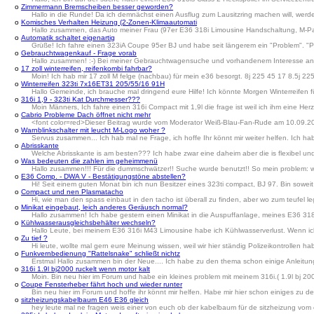
o
Zimmermann Bremscheiben besser geworden?
Hallo in die Runde! Da ich demnächst einen Ausflug zum Lausitzring machen will, wer
o
Komisches Verhalten Heizung (2-Zonen-Klimaautomati
Hallo zusammen, das Auto meiner Frau (97er E36 318i Limousine Handschaltung, M-Pake
o
Automatik schaltet eigenartig
Grüße! Ich fahre einen 323iA Coupe 95er BJ und habe seit längerem ein "Problem". "Pro
o
Gebrauchtwagenkauf - Frage vorab
Hallo zusammen! :-) Bei meiner Gebrauchtwagensuche und vorhandenem Interesse an ein
o
17 zoll winterreifen, reifenkombi fahrbar?
Moin! Ich hab mir 17 zoll M felge (nachbau) für mein e36 besorgt. 8j 225 45 17 8.5j 225 4
o
Winterreifen 323ti 7x16ET31 205/55/16 91H
Hallo Gemeinde, ich brauche mal dringend eure Hilfe! Ich könnte Morgen Winterreifen
o
316i 1,9 - 323ti Kat Durchmesser???
Moin Männers, Ich fahre einen 316i Compact mit 1,9l die frage ist weil ich ihm eine Her
o
Cabrio Probleme Dach öffnet nicht mehr
<font color=red>Dieser Beitrag wurde vom Moderator Weiß-Blau-Fan-Rude am 10.09.20
o
Warnblinkschalter mit leucht M-Logo woher ?
Servus zusammen... Ich hab mal ne Frage, ich hoffe Ihr könnt mir weiter helfen. Ich ha
o
Abrisskante
Welche Abrisskante is am besten??? Ich habe zwar eine daheim aber die is flexibel un
o
Was bedeuten die zahlen im geheimmenü
Hallo zusammen!!! Für die dummschwätzer!! Suche wurde benutzt!! So mein problem: w
o
E36 Comp. - DWA V - Bestätigungstöne abstellen?
Hi! Seit einem guten Monat bin ich nun Besitzer eines 323ti compact, BJ 97. Bin soweit 
o
Compact und nen Plasmatacho
Hi, wie man den spass einbaut in den tacho ist überall zu finden, aber wo zum teufel 
o
Minikat eingebaut, leich anderes Geräusch normal?
Hallo zusammen! Ich habe gestern einen Minikat in die Auspuffanlage, meines E36 318i C
o
Kühlwasserausgleichsbehälter wechseln?
Hallo Leute, bei meinem E36 316i M43 Limousine habe ich Kühlwasserverlust. Wenn ich 
o
Zu tief ?
Hi leute, wollte mal gern eure Meinung wissen, weil wir hier ständig Polizeikontrolle
o
Funkvernbedienung "Rattelsnake" schließt nichtz
Erstmal Hallo zusammen bin der Neue.... Ich habe zu den thema schon einige Anleitung
o
316i 1.9l bj2000 ruckelt wenn motor kalt
Moin. Bin neu hier im Forum und habe ein kleines problem mit meinem 316i.( 1.9l bj 200
o
Coupe Fensterheber fährt hoch und wieder runter
Bin neu hier im Forum und hoffe ihr könnt mir helfen. Habe mir hier schon einiges zu
o
sitzheizungskabelbaum E46 E36 gleich
hey leute mal ne fragen weis einer von euch ob der kabelbaum für de sitzheizung vom