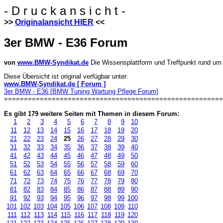
- D r u c k a n s i c h t -
>>
Originalansicht HIER
<<
3er BMW - E36 Forum
von
www.BMW-Syndikat.de
Die Wissensplattform und Treffpunkt rund 
Diese Übersicht ist original verfügbar unter:
www.BMW-Syndikat.de [ Forum ]
3er BMW - E36 [BMW Tuning Wartung Pflege Forum]
=======================================================
Es gibt 179 weitere Seiten mit Themen in diesem Forum:
1
2
3
4
5
6
7
8
9
10
11
12
13
14
15
16
17
18
19
20
21
22
23
24
25
26
27
28
29
30
31
32
33
34
35
36
37
38
39
40
41
42
43
44
45
46
47
48
49
50
51
52
53
54
55
56
57
58
59
60
61
62
63
64
65
66
67
68
69
70
71
72
73
74
75
76
77
78
79
80
81
82
83
84
85
86
87
88
89
90
91
92
93
94
95
96
97
98
99
100
101
102
103
104
105
106
107
108
109
110
111
112
113
114
115
116
117
118
119
120