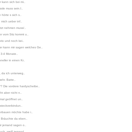
 kann sich bei mi..
sle muss sein.I..
hörte s sich s..
 mich ueber inf..
etzt nehmen muss/..
er vom Sitz kommt u..
rio und noch kei..
r kann mir sagen welches Ge..
a 3-4 Monate..
ller in einen Kr..
, da ich unterweg..
ehr. Batte..
? Die vordere hardyscheibe..
t aber nicht n..
mal geöffnet un..
 steckverbindun..
erbauen möchte habe i..
! Bräuchte da eben..
mir jemand sagen o..
euch, weiß jemand..