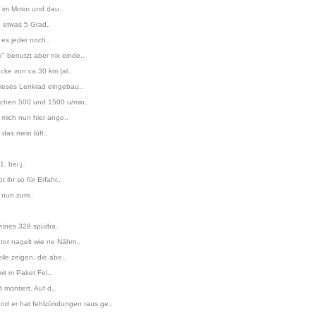
k im Motor und dau..
n etwas 5 Grad..
 es jeder noch..
 benutzt aber nix einde..
cke von ca.30 km (al..
dieses Lenkrad eingebau..
ischen 500 und 1500 u/min..
 mich nun hier ange..
das mein lüft..
. bei j..
ihr so für Erfahr..
o nun zum..
eines 328 spürba..
tor nagelt wie ne Nähm..
le zeigen, die abe..
it m Paket Fel..
montiert. Auf d..
d er hat fehlzündungen raus ge..