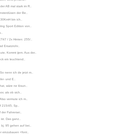
er AB mal stark im R..
ensterdüsen der Be..
 30KmH bin ich..
ng Sport Edition von..
..
T47 / 2x Hinten: 255/..
sd Ersatzrohr..
te, Kommt ijem. Aus der..
eck ein leuchtend..
o nenn ich de jetzt m..
Ver- und E..
hat, wäre ne lösun..
r, als ob sich..
Also vermute ich m..
f 215/45, Sp..
 der Fahrersei..
ist. Das ganz..
bj. 95 gehen auf bei..
r einzubauen <font..