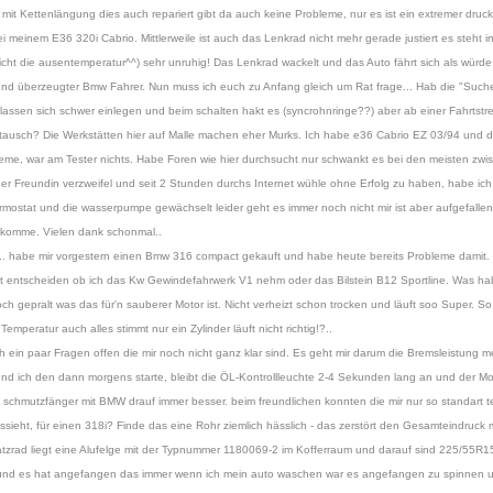
it Kettenlängung dies auch repariert gibt da auch keine Probleme, nur es ist ein extremer druc
i meinem E36 320i Cabrio. Mittlerweile ist auch das Lenkrad nicht mehr gerade justiert es steht i
, nicht die ausentemperatur^^) sehr unruhig! Das Lenkrad wackelt und das Auto fährt sich als würde
 überzeugter Bmw Fahrer. Nun muss ich euch zu Anfang gleich um Rat frage... Hab die "Suche"
lassen sich schwer einlegen und beim schalten hakt es (syncrohnringe??) aber ab einer Fahrtstre
dtausch? Die Werkstätten hier auf Malle machen eher Murks. Ich habe e36 Cabrio EZ 03/94 und 
eme, war am Tester nichts. Habe Foren wie hier durchsucht nur schwankt es bei den meisten zw
er Freundin verzweifel und seit 2 Stunden durchs Internet wühle ohne Erfolg zu haben, habe ich
rmostat und die wasserpumpe gewächselt leider geht es immer noch nicht mir ist aber aufgefallen 
bbekomme. Vielen dank schonmal..
lso... habe mir vorgestern einen Bmw 316 compact gekauft und habe heute bereits Probleme damit. 1
cht entscheiden ob ich das Kw Gewindefahrwerk V1 nehm oder das Bilstein B12 Sportline. Was habt 
 noch gepralt was das für'n sauberer Motor ist. Nicht verheizt schon trocken und läuft soo Super. S
emperatur auch alles stimmt nur ein Zylinder läuft nicht richtig!?..
 ein paar Fragen offen die mir noch nicht ganz klar sind. Es geht mir darum die Bremsleistung m
d ich den dann morgens starte, bleibt die ÖL-Kontrollleuchte 2-4 Sekunden lang an und der Mo
schmutzfänger mit BMW drauf immer besser. beim freundlichen konnten die mir nur so standart tei
ssieht, für einen 318i? Finde das eine Rohr ziemlich hässlich - das zerstört den Gesamteindruck m
atzrad liegt eine Alufelge mit der Typnummer 1180069-2 im Kofferraum und darauf sind 225/55R15 
nd es hat angefangen das immer wenn ich mein auto waschen war es angefangen zu spinnen un