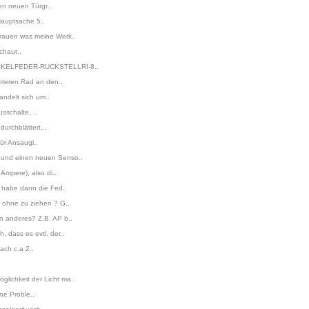
en neuen Türgr..
Hauptsache 5..
trauen was meine Werk..
chaut..
G-WICKELFEDER-RUCKSTELLRI-8..
interen Rad an den..
andelt sich um..
sschalte. ..
urchblättert,..
ür Ansaugl..
t und einen neuen Senso..
Ampere), also di..
h habe dann die Fed..
, ohne zu ziehen ? G..
n anderes? Z.B. AP b..
 dass es evtl. der..
ach c.a 2..
lichkeit der Licht ma..
ne Proble..