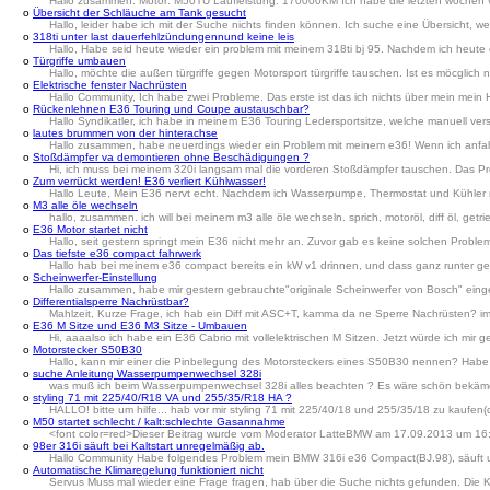
Hallo zusammen. Motor: M50TU Laufleistung: 170000KM Ich habe die letzten wochen vie
o
Übersicht der Schläuche am Tank gesucht
Hallo, leider habe ich mit der Suche nichts finden können. Ich suche eine Übersicht
o
318ti unter last dauerfehlzündungennund keine leis
Hallo, Habe seid heute wieder ein problem mit meinem 318ti bj 95. Nachdem ich heute e
o
Türgriffe umbauen
Hallo, möchte die außen türgriffe gegen Motorsport türgriffe tauschen. Ist es möcglich
o
Elektrische fenster Nachrüsten
Hallo Community, Ich habe zwei Probleme. Das erste ist das ich nichts über mein mein
o
Rückenlehnen E36 Touring und Coupe austauschbar?
Hallo Syndikatler, ich habe in meinem E36 Touring Ledersportsitze, welche manuell v
o
lautes brummen von der hinterachse
Hallo zusammen, habe neuerdings wieder ein Problem mit meinem e36! Wenn ich anfahr
o
Stoßdämpfer va demontieren ohne Beschädigungen ?
Hi, ich muss bei meinem 320i langsam mal die vorderen Stoßdämpfer tauschen. Das Prob
o
Zum verrückt werden! E36 verliert Kühlwasser!
Hallo Leute, Mein E36 nervt echt. Nachdem ich Wasserpumpe, Thermostat und Kühler neu
o
M3 alle öle wechseln
hallo, zusammen. ich will bei meinem m3 alle öle wechseln. sprich, motoröl, diff öl, get
o
E36 Motor startet nicht
Hallo, seit gestern springt mein E36 nicht mehr an. Zuvor gab es keine solchen Probleme
o
Das tiefste e36 compact fahrwerk
Hallo hab bei meinem e36 compact bereits ein kW v1 drinnen, und dass ganz runter gesch
o
Scheinwerfer-Einstellung
Hallo zusammen, habe mir gestern gebrauchte"originale Scheinwerfer von Bosch" eing
o
Differentialsperre Nachrüstbar?
Mahlzeit, Kurze Frage, ich hab ein Diff mit ASC+T, kamma da ne Sperre Nachrüsten? im T
o
E36 M Sitze und E36 M3 Sitze - Umbauen
Hi, aaaalso ich habe ein E36 Cabrio mit vollelektrischen M Sitzen. Jetzt würde ich mir 
o
Motorstecker S50B30
Hallo, kann mir einer die Pinbelegung des Motorsteckers eines S50B30 nennen? Habe d
o
suche Anleitung Wasserpumpenwechsel 328i
was muß ich beim Wasserpumpenwechsel 328i alles beachten ? Es wäre schön bekäme 
o
styling 71 mit 225/40/R18 VA und 255/35/R18 HA ?
HALLO! bitte um hilfe... hab vor mir styling 71 mit 225/40/18 und 255/35/18 zu kaufen
o
M50 startet schlecht / kalt:schlechte Gasannahme
<font color=red>Dieser Beitrag wurde vom Moderator LatteBMW am 17.09.2013 um 16:1
o
98er 316i säuft bei Kaltstart unregelmäßig ab.
Hallo Community Habe folgendes Problem mein BMW 316i e36 Compact(BJ.98), säuft unreg
o
Automatische Klimaregelung funktioniert nicht
Servus Muss mal wieder eine Frage fragen, hab über die Suche nichts gefunden. Die Kli