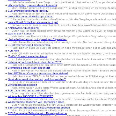
Hallo habe mal eine kurze Frage .. Und zwar lässt sich bei meinem e 36 coupe die fahre
o
r&h spurplatten, passen diese? bmw e36
Moin. Radlauf ist für 10.5j et 35 ausgesorgt ^^ Für den winter hab ich mir styling 2
o
316i Zylinderkopfdichtung defekt?
Hallo BMW freunde, Bin hier neu im Forum und möchte euch gerne meine Geschichte erl
o
bmw e36 coupe csl Hecklappe umbau
hi leute kann mann den aufsatz drauf kleben schön die übergänge schpachteln un lack
o
bmw e36 m3 Schleifring ein orange nippel
Für was ist dieser orange nippel gedacht am schleifring http://www.bmw-syndikat
o
Antribswelle Außengelenk
Guten Tag, Ich hatte neulich einen Unfall mit meinem BMW Cabrio e36 318i Ich habe di
o
Was ist das? Sensor?
Hallo liebe bmw Freunde hätte da mal eine Frage. Wo gehört das Ding befestigt und was 
o
Heckscheibenheizung mit gruseligem Eigenleben
Hallo. Meine Heckscheibenheizung ist ein wenig... verrückt. Sie heizt normal, alles gu
o
Bj. 93 typenschein: 4 Seiten fehlen.
Hallo! Darf ich euch um eure Hilfe bitten: Ich habe mir gerade einen e36er 325i aus 19
o
KLR Hilfe
Hallo @ll Hoffe ihr könnt mir helfen. Habe mir einen klr von TwinTec zugelegt , nur kom
o
(Gelöst) Starke Leerlaufprobleme
Ich habe ja schon mal berichtet über das Problem mit dem Leerlauf an meinem E36 318
o
Sicherung haut durch beim abschließen???!!!
Hallo liebe Forengemeinde, Ich fahre einen BMW 316i Compact BJ. 95 und habe folgende
o
Bremsbelag außen stark abgenutzt
Hallo in die Runde! Vor kurzer Zeit musste ich mich meiner hinteren linken Bremse wi
o
10x18ET40 auf Compact, passt das ohne ziehen?
Hallo, komme an BBS CH in 18 Zoll ran, vorne mache ich mir bei 8,5j keine gedanken, a
o
Gewindefahrwerk Jom zu hart, welches weicher?
Hi, Leute in meinem E36 Cab. ist ein Jom Gewinde drin allerdings zu hart für mein Ge
o
Lenkradschloss blockiert
Hallo, mein Wagen wurde letzte Woche abgeschleppt. Als ich das Auto abgeholt hab, tra
o
318i Läuft heiß und qualmt weiß
Guten tag, Ich habe folgendes Problem.. gestern auf der Autobahn auf dem Weg zur IAA
o
Winterreifen 205/50R17 o 205/45R17
Hallo ich bräuchte mal hilfe bei meinen winterreifen, bei meiner suche bin ich auf 2
o
Wasserpumpe Tauschen wie Flachriemen lösen
Guten Abend Bei meinem E36 bj juni 96 318 i muss ich die Wasser pumpe Tauschen kan
o
E36 M Front Stosstange Einsatz vabennetz-streben
Moin, Es gibt ja 2 verschiedene Einsätze für die Front Stosstange Einmal das vabennetz
o
325i Steuerkette Teillastbereich Rasselgeräusche