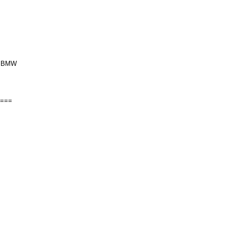
um BMW
===