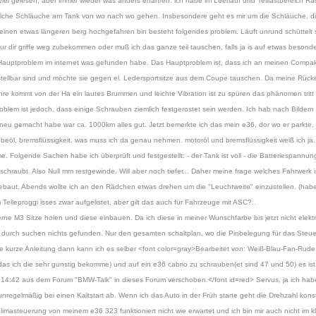
l gelesen, aber immer wieder was anders erfahren. ich habe im Leerlauf und Teillastbereich Ra
, welche Schläuche am Tank von wo nach wo gehen. Insbesondere geht es mir um die Schläuche, d
inen etwas längeren berg hochgefahren bin besteht folgendes problem. Läuft unrund schüttelt sic
 nur dir griffe weg zubekommen oder muß ich das ganze teil tauschen, falls ja is auf etwas besond
 Hauptproblem im internet was gefunden habe. Das Hauptproblem ist, dass ich an meinen Compakt
erstellbar sind und möchte sie gegen el. Ledersportsitze aus dem Coupe tauschen. Da meine Rück
e kommt von der Ha ein lautes Brummen und leichte Vibration ist zu spüren das phänomen tritt
lem ist jedoch, dass einige Schrauben ziemlich festgerostet sein werden. Ich hab nach Bildern g
 gemacht habe war ca. 1000km alles gut. Jetzt bemerkte ich das mein e36, dor wo er parkte, Flü
riebeöl, bremsflüssigkeit. was muss ich da genau nehmen. motoröl und bremsflüssigkeit weiß ich ja. 
. Folgende Sachen habe ich überprüft und festgestellt: - der Tank ist voll - die Batteriespannung
raubt. Also Null mm restgewinde. Will aber noch tiefer... Daher meine frage welches Fahrwerk is
ebaut. Abends wollte ich an den Rädchen etwas drehen um die "Leuchtweite" einzustellen. (hab
eileproggi isses zwar aufgelistet, aber gilt das auch für Fahrzeuge mit ASC?..
gerne M3 Sitze holen und diese einbauen. Da ich diese in meiner Wunschfarbe bis jetzt nicht elekt
urch suchen nichts gefunden. Nur den gesamten schaltplan, wo die Pinbelegung für das Steuerge
kurze Anleitung dann kann ich es selber <font color=gray>Bearbeitet von: Weiß-Blau-Fan-Rud
(das ich die sehr gunstig bekomme) und auf ein e36 cabrio zu schrauben(et sind 47 und 50) es is
4:42 aus dem Forum "BMW-Talk" in dieses Forum verschoben.</font id=red> Servus, ja ich hab
elmäßig bei einen Kaltstart ab. Wenn ich das Auto in der Früh starte geht die Drehzahl konstan
masteuerung von meinem e36 323 funktioniert nicht wie erwartet und ich bin mir auch nicht im k