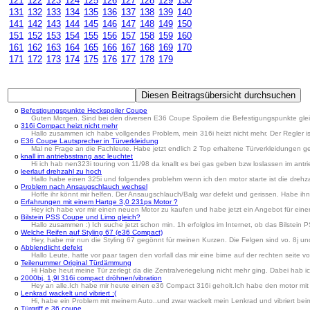
121
122
123
124
125
126
127
128
129
130
131
132
133
134
135
136
137
138
139
140
141
142
143
144
145
146
147
148
149
150
151
152
153
154
155
156
157
158
159
160
161
162
163
164
165
166
167
168
169
170
171
172
173
174
175
176
177
178
179
o
Befestigungspunkte Heckspoiler Coupe
Guten Morgen. Sind bei den diversen E36 Coupe Spoilern die Befestigungspunkte glei
o
316i Compact heizt nicht mehr
Hallo zusammen ich habe vollgendes Problem, mein 316i heizt nicht mehr. Der Regler ist 
o
E36 Coupe Lautsprecher in Türverkleidung
Mal ne Frage an die Fachleute. Habe jetzt endlich 2 Top erhaltene Türverkleidungen g
o
knall im antriebsstrang asc leuchtet
Hi ich hab nen323i touring von 11/98 da knallt es bei gas geben bzw loslassen im antr
o
leerlauf drehzahl zu hoch
Hallo habe einen 325i und folgendes problehm wenn ich den motor starte ist die drehz
o
Problem nach Ansaugschlauch wechsel
Hoffe ihr könnt mir helfen. Der Ansaugschlauch/Balg war defekt und gerissen. Habe ihn
o
Erfahrungen mit einem Hartge 3,0 231ps Motor ?
Hey ich habe vor mir einen neuen Motor zu kaufen und habe jetzt ein Angebot für ein
o
Bilstein PSS Coupe und Limo gleich?
Hallo zusammen :) Ich suche jetzt schon min. 1h erfolglos im Internet, ob das Bilstei
o
Welche Reifen auf Styling 67 (e36 Compact)
Hey, habe mir nun die Styling 67 gegönnt für meinen Kurzen. Die Felgen sind vo. 8j un
o
Abblendlicht defekt
Hallo Leute, hatte vor paar tagen den vorfall das mir eine birne auf der rechten seite 
o
Teilenummer Original Türdämmung
Hi Habe heut meine Tür zerlegt da die Zentralveriegelung nicht mehr ging. Dabei hab i
o
2000bj. 1,9l 316i compact dröhnen/vibration
Hey an alle.Ich habe mir heute einen e36 Compact 316i geholt.Ich habe den motor mit 1
o
Lenkrad wackelt und vibriert :(
Hi, habe ein Problem mit meinem Auto..und zwar wackelt mein Lenkrad und vibriert beim 
o
Türgriff e 36 coupe