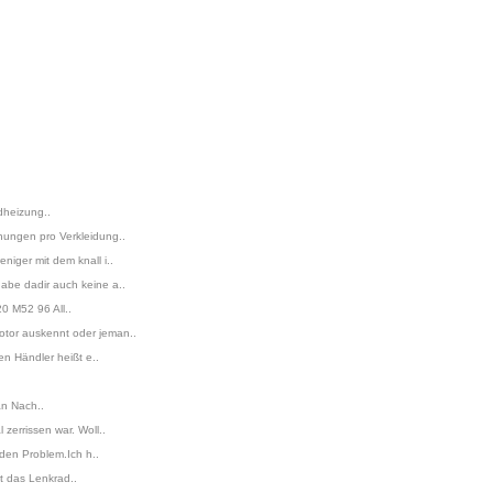
dheizung..
nungen pro Verkleidung..
iger mit dem knall i..
abe dadir auch keine a..
0 M52 96 All..
otor auskennt oder jeman..
en Händler heißt e..
an Nach..
zerrissen war. Woll..
 den Problem.Ich h..
lt das Lenkrad..