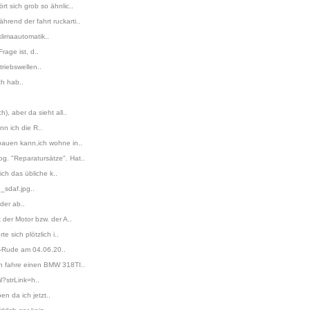
 sich grob so ähnlic..
rend der fahrt ruckarti..
klimaautomatik..
rage ist, d..
triebswellen..
ch hab..
, aber da sieht all..
n ich die R..
bauen kann,ich wohne in..
g. "Reparatursätze". Hat..
ch das übliche k..
_sdaf.jpg..
der ab..
der Motor bzw. der A..
 sich plötzlich i..
n-Rude am 04.06.20..
h fahre einen BMW 318TI..
l?strLink=h..
n da ich jetzt..