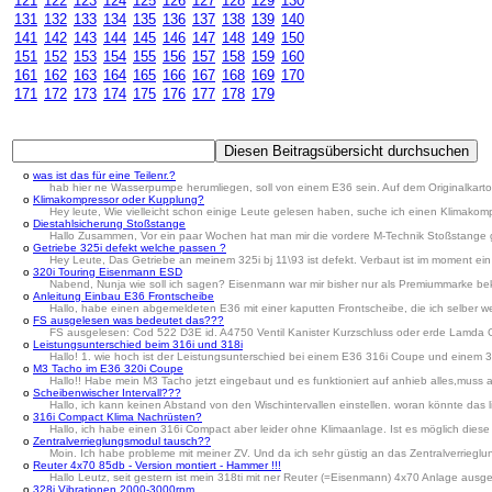
121
122
123
124
125
126
127
128
129
130
131
132
133
134
135
136
137
138
139
140
141
142
143
144
145
146
147
148
149
150
151
152
153
154
155
156
157
158
159
160
161
162
163
164
165
166
167
168
169
170
171
172
173
174
175
176
177
178
179
o
was ist das für eine Teilenr.?
hab hier ne Wasserpumpe herumliegen, soll von einem E36 sein. Auf dem Originalkarton 
o
Klimakompressor oder Kupplung?
Hey leute, Wie vielleicht schon einige Leute gelesen haben, suche ich einen Klimakompres
o
Diestahlsicherung Stoßstange
Hallo Zusammen, Vor ein paar Wochen hat man mir die vordere M-Technik Stoßstange ges
o
Getriebe 325i defekt welche passen ?
Hey Leute, Das Getriebe an meinem 325i bj 11\93 ist defekt. Verbaut ist im moment e
o
320i Touring Eisenmann ESD
Nabend, Nunja wie soll ich sagen? Eisenmann war mir bisher nur als Premiummarke beka
o
Anleitung Einbau E36 Frontscheibe
Hallo, habe einen abgemeldeten E36 mit einer kaputten Frontscheibe, die ich selber 
o
FS ausgelesen was bedeutet das???
FS ausgelesen: Cod 522 D3E id. A4750 Ventil Kanister Kurzschluss oder erde Lamda Gr
o
Leistungsunterschied beim 316i und 318i
Hallo! 1. wie hoch ist der Leistungsunterschied bei einem E36 316i Coupe und einem 31
o
M3 Tacho im E36 320i Coupe
Hallo!! Habe mein M3 Tacho jetzt eingebaut und es funktioniert auf anhieb alles,muss
o
Scheibenwischer Intervall???
Hallo, ich kann keinen Abstand von den Wischintervallen einstellen. woran könnte das 
o
316i Compact Klima Nachrüsten?
Hallo, ich habe einen 316i Compact aber leider ohne Klimaanlage. Ist es möglich di
o
Zentralverrieglungsmodul tausch??
Moin. Ich habe probleme mit meiner ZV. Und da ich sehr güstig an das Zentralverrieglu
o
Reuter 4x70 85db - Version montiert - Hammer !!!
Hallo Leutz, seit gestern ist mein 318ti mit ner Reuter (=Eisenmann) 4x70 Anlage ausges
o
328i Vibrationen 2000-3000rpm