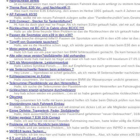
o
Hardyscheibe defekt
ist es normal wenn man nach einer gewissen Fahrzeit das auto anfängt zu stottern bzw 
o
Thema Rost: E36 Vor - und Nachfacelift !!!
Also nach meiner E36 Erfahrung, den ersten im Herbst 1991 gekauft, nach 4 Jahren ver
o
AP Fahrwerk 40/30
Hallo, wollte mir ein neues Fahrwerk zulegen sollte aber "Familienfreundlich"sein.Gewi
o
316i Compact - Stecker für Tankentlüftung?
Hi, hätt da doch glatt mal 'ne Frage. Als ich meinen 316er gekauft habe, viel mir auf, d
o
Rückleuchten mit BC /CC in Cabrio ohne BC/CC !!!!!
Hallo an alle Bmw freunde Mein Problem ist das die Rückleuchten die ich gekauft habe 
o
Passen die Sportsitze vom e39 in den e36?
hallo brauche dringend hilfe!!!! Passen die Sportsitze vom e39 in den e36 oder ist da
o
Türgriff von Gussplatte tauschen?
Hallo, wie es die Headline schon sagt, ich würde gerne wissen ob man beim E36 den einz
o
Motor springt nicht an..??
Hallo Ich hab vor ein paar wochen bei BMW fehlerauslösen gemacht. Da kam heraus das
o
Alte oder neue version?stoßdämpfer, bild vorhanden
servus leute hab mal kurz ne frage und zwar ich hab nen 325er e36 baudatum 27.05.
o
325 tds Motorprobleme. Leistungsverlust
Hallo Liebes Syndikat Forum....... Bin auf Empfehlung zu euch gestossen und noch daz
o
wie Seitenschweller fixieren beim ankleben ?
Hey Leute ... Irgendwas ist schief gelaufen, als ich meine M Seitenschweller nachrüsten wol
o
Kühlwassermenge im Kühler
Hallo zusammen. Vor kurzem ist bei meinem BMW die Wasserpumpe undicht gewesen. Habe
o
Teilenummer Plastikblende vor den Hinterreifen ?
Hallo, ich suche die Teilenummer der Plastikblende vor den Hinterreifen am Fahrzeugbo
o
rückleuchten ersetzt,sicherung durchgebrannt
hey hab schon wieder ein problem...:( es ist so habe gestern gebrauchte rückleuchten f
o
Ölpumpe
Tag zusammen Ich hoffe mir kann jemand helfen ich habe beim Öldruck prüfen nun fest
o
Sturzänderung nach Fahrwerk Einbau
Hallo... Bin neu in dem Forum und will erstmal ein dickes Lob an alle Mitglieder auss
o
Einige Defekte: Traggelenk, Feder, Stoßdämpfer
Hallo, mein ausschließlich von zarter Fauenhand gefahrener "neuer Gebrauchter", 318i
o
Kühler geplatzt ? E36 316i Comact
Hallo, ich war heute mit einer Freundin Fahrtraining machen, hatte leider völlig di
o
Probleme mit InPro Rücklicht beim blinken
<i>Hallo und ein weiteres Problem... Ich habe weiße Rücklichter von INPRO in meinem 
o
M40B18 lautes Tackern...
<b>Hallo, ich bin neu hier und habe ein kleines Problem... Also, ich habe einen e36 318i 
o
8,5 und 10x18 am Cabrio