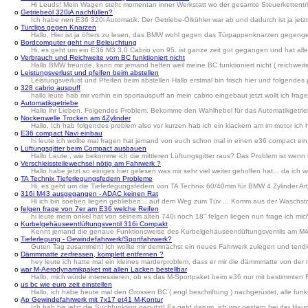
Hi Leuds! Mein Wagen steht momentan inner Werkstatt wo der gesamte Steuerkettentrieb 
o
Getriebeöl 320iA nachfüllen?
Ich habe nen E36 320i Automatik. Der Getriebe-Ölkühler war ab und dadurch ist ja jetzt z
o
Türclips gegen Knarzen
Hallo, Hier ist ja öfters zu lesen, das BMW wohl gegen das Türpappenknarzen gegengest
o
Bordcomputer geht nur Beleuchtung
Hi, es geht um ein E36 M3 3,0 Cabrio von 95. ist ganze zeit gut gegangen und hat all
o
Verbrauch und Reichweite vom BC funktioniert nicht
Hallo BMW freunde, kann mir jemand helfen weil meine BC funktioniert nicht ( reichwe
o
Leistungsverlust und pfeifen beim abstellen
Leistungsverlust und Pfeifen beim abstellen Hallo erstmal bin frisch hier und folgend
o
328 cabrio auspuff
hallo leute hab mir vorhin ein sportauspuff an mein cabrio eingebaut jetzt wollt ich f
o
Automatikgetriebe
Hallo ihr Lieben. Folgendes Problem. Bekomme den Wahlhebel für das Automatikgetriebe 
o
Nockenwelle Trocken am 4Zylinder
Hallo, Ich hab folgendes problem also vor kurzen hab ich ein klackern am im motor ich
o
E36 compact Navi einbau
hi leute ich wollte mal fragen hat jemand von euch schon mal in einen e36 compact e
o
Lüftungsgitter beim Compact ausbauen
Hallo Leute , wie bekomme ich die mittleren Lüftungsgitter raus? Das Problem ist wenn ic
o
Verschleissteilewechsel nötig am Fahrwerk ?
Hallo habe jetzt so einiges hier gelesen was mir sehr viel weiter geholfen hat... da ich
o
TA Technix Tieferlegungsfedern Probleme
Hi, es geht um die Tieferlegungsfedern von TA Technix 60/40mm für BMW 4 Zylinder Ar
o
316i M43 ausgegangen - ADAC keinen Rat
Hi ich bin soeben liegen geblieben... auf dem Weg zum Tüv ... Komm aus der Waschstra
o
felgen frage von 7er am E36 welche Reifen
hi leute mein onkel hat von seinem alten 740i noch 18" felgen liegen nun frage ich mi
o
Kurbelgehäuseentlüftungsventil 316i Compakt
Kennt jemand die genaue Funktionsweise des Kurbelgehäuseentlüftungsventils am M43
o
Tieferlegung - Gewindefahrwerk/Sportfahrwerk?
Guten Tag zusammen! Ich wollte mir demnächst ein neues Fahrwerk zulegen und tendi
o
Dämmmatte zerfressen, komplett entfernen ?
hey leute ich hatte mal ein kleines marderproblem, dass er mir die dämmmatte von der m
o
war M-Aerodynamikpaket mit allen Lacken bestellbar
Hallo, mich würde interessieren, ob es das M-Sportpaket beim e36 nur mit bestimmten
o
us bc wie euro zeit einstellen
Hallo, ich habe heute mal den Grossen BC`( engl beschriftung ) nachgerüstet, alle funkt
o
Ap Gewindefahrwerk mit 7x17 et41 M-Kontur
Ich hab bis jetzt die Suchfunktion genutzt! Es geht darum, ich war gestern bei der Hau