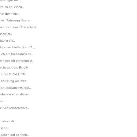
lich gar kein. ..
ch so bei einen..
tet der moto..
ein Fahrzeug lässt s..
r noch eine Übersicht w..
peln st..
te in die..
kt ausschließen kann? ..
e ich am Drehzahlmess..
 habe ich größtenteils..
scht werden. Es gib..
: 8,5J 16Zoll ET30..
 anleitung wie man..
icht gewartet wurde)..
rden) in eben diesen..
in..
e Kühlwasserverlus..
eine billi..
Sperr..
 schon auf der heb..