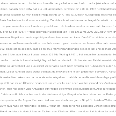
zittern beim anfahren. Und ist es schwer die hardyscheibe zu wechseln.. danke jetzt schon mal au
kauft, danach wenn BMW halt nur E36 gebrauchte, der letzte ein 318i Bj. 1992 (Geldbeutelarmut
ndefahrwerk kommt für mich nicht in Frage,dachte an AP mit 40/30(nach Rücksprache mit AP,wollte 
aß ein Stecker lose im Motorraum rumhing. Ziemlich schnell war klar wo der hingehört, nämlich an so
, die pins im steckerbereich anderes gesetzt sind , als bei denn stecker die vom auto kommen !! 
s zu breit für den e36??? <font color=gray>Bearbeitet von - Pug am 19.06.2009 23:14:59</font id
elnen Türgriff von der dazugehörigen Gussplatte tauschen kann. Der Griff an sich ist ja mit eine
s nockenwellensensor defekt ist, und hab es auch gleich austauschen lassen. Aber trotz desse
1992. Habe schon gelesen, dass es ab 6/92 fahrwerksänderungen gegeben hat und deshalb wollt
u seit 3 Monaten Stolzer Besitzer eines 325 Tds Touring BJ 97... Seit einem Monat macht der M
lte ... rechts ist kaum befestigt fliegt mir bald ab das teil ... löcher sind wohl leicht versetzt ode
 sie gewechselt und nun stimmt wieder alles. Doch beim einfüllen des Kühlwassers in den Kühl
den. Leider kann ich diese weder bei http://de.bmwfans.info finden (auch nicht bei versch. Fahr
ür meine limo bekommen un habe sie sofort eingebaut...! als ich heute die warnblinkanlage probi
gestellt das meine Ölpumpe hinüber ist und es Zeit für eine neue wird hat jemand eine Ausbau u
prechen. Hab hier schon viele Antworten auf Fragen bekommen beim durchstöbern. Aber zu folgende
 Cabrio aus 98, 98t Km, hat nun in der Werkstatt einige Mängek offenbart: Hinten rechts Feder 
e Kühlertemperatur außer Augen. End vom Lied war dass durch das ganze Stop&Go bei dem Wetter 
BMW. Nun habe ich folgendes Problem... Wenn ich Tagsüber (ohne Licht) den Blinker rechts setze,
und der Motor ist tierisch laut am Tackern oder Klackern. Wenn der Motor kalt ist dann ist es richt