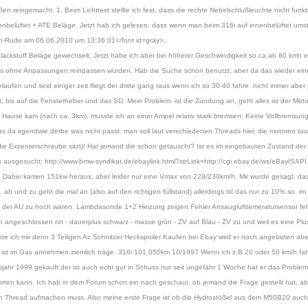
 reingemacht. 1. Beim Lichttest stellte ich fest, dass die rechte Nebelschlußleuchte nicht funktio
lüftet + ATE Beläge. Jetzt hab ich gelesen, dass wenn man beim 316i auf innenbelüftet umste
an-Rude am 06.06.2010 um 13:36:01</font id=gray>..
tuff Beläge gewechselt. Jetzt habe ich aber bei höherer Geschwindigkeit so ca ab 80 kmh ein 
s ohne Anpassungen reinpassen würden. Hab die Suche schon benutzt, aber da das wieder eine sp
ufen und seid einiger zeit fliegt der dritte gang raus wenn ich so 30-40 fahre. nicht immer aber p
bis auf die Fensterheber und das SD. Mein Problem: ist die Zündung an, geht alles ist der Motor 
ause kam (nach ca. 3km), musste ich an einer Ampel relativ stark bremsen. Keine Vollbremsung, 
as da irgendwie derbe was nicht passt. man soll laut verschiedenen Threads hier, die motoren ta
e Exzenterschraube sitzt)! Hat jemand die schon getauscht? Ist es im eingebauten Zustand der
 ausgesucht: http://www.bmw-syndikat.de/ebaylink.html?strLink=http://cgi.ebay.de/ws/eBayISAPI.
. Dabei kamen 151kw heraus, aber leider nur eine Vmax von 229/230km/h. Mir wurde gesagt, das
b und zu geht die mal an (also auf den richtigen füllstand) allerdings ist das nur zu 10% so. im n
bei der AU zu hoch waren. Lambdasonde 1+2 Heizung zeigen Fehler Ansauglufttemeratursensor feh
 angeschlossen rot - dauerplus schwarz - masse grün - ZV auf Blau - ZV zu und weil es eine Plu
hte ich mir denn 3 Teiligen Ac Schnitzer Heckspoiler Kaufen bei Ebay wird er noch angeboten abe
36 ist im Gas annehmen ziemlich träge. 316i 101.050km 10/1997 Wenn ich z.B 20 oder 50 km/h fah
aujahr 1999 gekauft der ist auch echt gut in Schuss nur seit ungefähr 1 Woche hat er das Probl
worten kann. Ich hab in dem Forum schon ein nach geschaut, ob jemand die Frage gestellt hat, aber 
r nen Thread aufmachen muss. Also meine erste Frage ist ob die Hydrostößel aus dem M50B20 auc