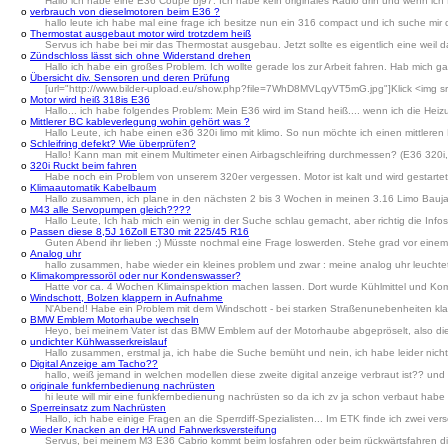
Hallo ich habe eine E36 Coupe bj97. Ich habe kein originales Radio drin und wenn ich 
o
verbrauch von dieselmotoren beim E36 ?
hallo leute ich habe mal eine frage ich besitze nun ein 316 compact und ich suche mir d
o
Thermostat ausgebaut motor wird trotzdem heiß
Servus ich habe bei mir das Thermostat ausgebau. Jetzt sollte es eigentlich eine weil 
o
Zündschloss lässt sich ohne Widerstand drehen
Hallo ich habe ein großes Problem. Ich wollte gerade los zur Arbeit fahren. Hab mich 
o
Übersicht div. Sensoren und deren Prüfung
[url="http://www.bilder-upload.eu/show.php?file=7WhD8MVLqyVT5mG.jpg"]Klick <img sr
o
Motor wird heiß 318is E36
Hallo... ich habe folgendes Problem: Mein E36 wird im Stand heiß.... wenn ich die Heiz
o
Mittlerer BC kableverlegung wohin gehört was ?
Hallo Leute, ich habe einen e36 320i limo mit klimo. So nun möchte ich einen mittleren 
o
Schleifring defekt? Wie überprüfen?
Hallo! Kann man mit einem Multimeter einen Airbagschleifring durchmessen? (E36 320i
o
320i Ruckt beim fahren
Habe noch ein Problem von unserem 320er vergessen. Motor ist kalt und wird gestartet
o
Klimaautomatik Kabelbaum
Hallo zusammen, ich plane in den nächsten 2 bis 3 Wochen in meinen 3.16 Limo Baujah
o
M43 alle Servopumpen gleich????
Hallo Leute, Ich hab mich ein wenig in der Suche schlau gemacht, aber richtig die Inf
o
Passen diese 8,5J 16Zoll ET30 mit 225/45 R16
Guten Abend ihr lieben ;) Müsste nochmal eine Frage loswerden. Stehe grad vor einem F
o
Analog uhr
hallo zusammen, habe wieder ein kleines problem und zwar : meine analog uhr leuchtet 
o
Klimakompressoröl oder nur Kondenswasser?
Hatte vor ca. 4 Wochen Klimainspektion machen lassen. Dort wurde Kühlmittel und Kompr
o
Windschott, Bolzen klappern in Aufnahme
N'Abend! Habe ein Problem mit dem Windschott - bei starken Straßenunebenheiten klapp
o
BMW Emblem Motorhaube wechseln
Heyo, bei meinem Vater ist das BMW Emblem auf der Motorhaube abgepröselt, also die 
o
undichter Kühlwasserkreislauf
Hallo zusammen, erstmal ja, ich habe die Suche bemüht und nein, ich habe leider nic
o
Digital Anzeige am Tacho??
hallo, weiß jemand in welchen modellen diese zweite digital anzeige verbraut ist?? 
o
originale funkfernbedienung nachrüsten
hi leute will mir eine funkfernbedienung nachrüsten so da ich zv ja schon verbaut habe (
o
Sperreinsatz zum Nachrüsten
Hallo, ich habe einige Fragen an die Sperrdiff-Spezialisten... Im ETK finde ich zwei ve
o
Wieder Knacken an der HA und Fahrwerksversteifung
Servus, bei meinem M3 E36 Cabrio kommt beim losfahren oder beim rückwärtsfahren dir