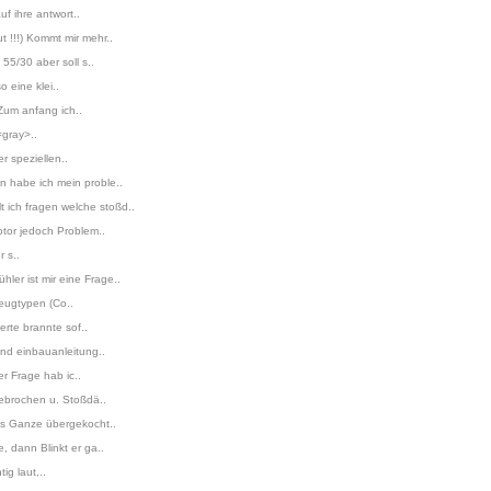
f ihre antwort..
 !!!) Kommt mir mehr..
55/30 aber soll s..
 eine klei..
Zum anfang ich..
=gray>..
r speziellen..
n habe ich mein proble..
 ich fragen welche stoßd..
otor jedoch Problem..
r s..
er ist mir eine Frage..
zeugtypen (Co..
erte brannte sof..
nd einbauanleitung..
r Frage hab ic..
gebrochen u. Stoßdä..
das Ganze übergekocht..
 dann Blinkt er ga..
ig laut,..