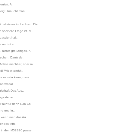
niert. A..
igt, braucht man..
vibrieren im Lenkrad. Die..
ezielle Frage ist, st..
assiert halt..
an, tut s..
nichts großartiges. K..
uschen. Damit de..
 Achse machbar, oder m..
dll?ViewItem&it..
s es sein kann, dass..
ormalfall..
lerhaft Das Aus..
sgesteuer..
r nur für denn E36 Co..
re und in..
em wenn man das Au..
des trifft..
h in den M52B20 passe..