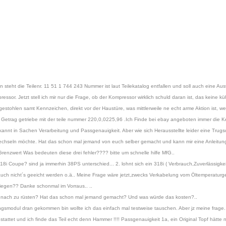
steht die Teilenr. 11 51 1 744 243 Nummer ist laut Teilekatalog entfallen und soll auch eine A
sor. Jetzt stell ich mir nur die Frage, ob der Kompressor wirklich schuld daran ist, das keine küh
tohlen samt Kennzeichen, direkt vor der Haustüre, was mittlerweile ne echt arme Aktion ist, wei
in Getrag getriebe mit der teile nummer 220,0,0225,96 .Ich Finde bei ebay angeboten immer di
nnt in Sachen Verarbeitung und Passgenauigkeit. Aber wie sich Herausstellte leider eine Trugs
wechseln möchte. Hat das schon mal jemand von euch selber gemacht und kann mir eine Anleitun
enzwert Was bedeuten diese drei fehler???? bitte um schnelle hilfe MfG..
8i Coupe? sind ja immerhin 38PS unterschied... 2. lohnt sich ein 318i ( Verbrauch,Zuverlässigke
 auch nicht´s geeicht werden o.ä.. Meine Frage wäre jetzt,zwecks Verkabelung vom Öltemperaturg
liegen?? Danke schonmal im Vorraus.. ..
ese nach zu rüsten? Hat das schon mal jemand gemacht? Und was würde das kosten?..
ngsmodul dran gekommen bin wollte ich das einfach mal testweise tauschen. Aber jz meine frage. 
tattet und ich finde das Teil echt denn Hammer !!!! Passgenauigkeit 1a, ein Original Topf hätte n