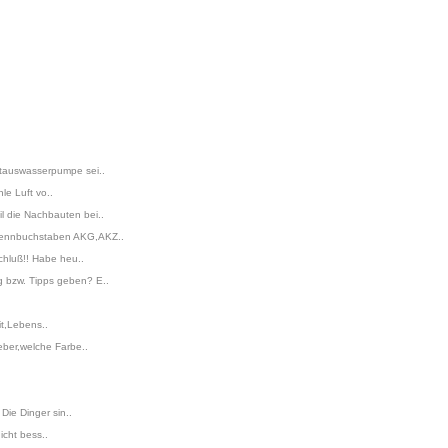
ustauswasserpumpe sei..
le Luft vo..
l die Nachbauten bei..
e Kennbuchstaben AKG,AKZ..
chluß!! Habe heu..
g bzw. Tipps geben? E..
it,Lebens..
eber,welche Farbe..
Die Dinger sin..
icht bess..