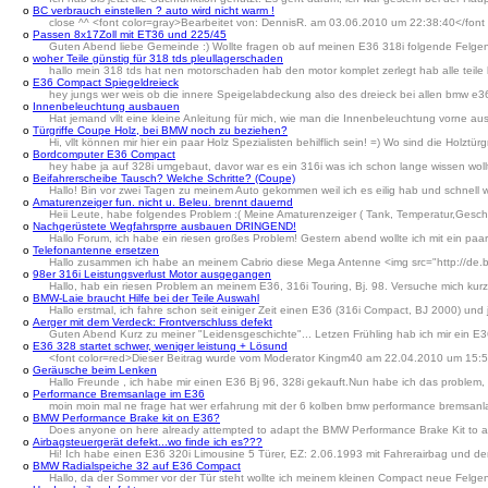
o
BC verbrauch einstellen ? auto wird nicht warm !
close ^^ <font color=gray>Bearbeitet von: DennisR. am 03.06.2010 um 22:38:40</font 
o
Passen 8x17Zoll mit ET36 und 225/45
Guten Abend liebe Gemeinde :) Wollte fragen ob auf meinen E36 318i folgende Felgen 
o
woher Teile günstig für 318 tds pleullagerschaden
hallo mein 318 tds hat nen motorschaden hab den motor komplet zerlegt hab alle teile 
o
E36 Compact Spiegeldreieck
hey jungs wer weis ob die innere Speigelabdeckung also des dreieck bei allen bmw e
o
Innenbeleuchtung ausbauen
Hat jemand vllt eine kleine Anleitung für mich, wie man die Innenbeleuchtung vorne a
o
Türgriffe Coupe Holz, bei BMW noch zu beziehen?
Hi, vllt können mir hier ein paar Holz Spezialisten behilflich sein! =) Wo sind die Holztürg
o
Bordcomputer E36 Compact
hey habe ja auf 328i umgebaut, davor war es ein 316i was ich schon lange wissen wollt
o
Beifahrerscheibe Tausch? Welche Schritte? (Coupe)
Hallo! Bin vor zwei Tagen zu meinem Auto gekommen weil ich es eilig hab und schnell w
o
Amaturenzeiger fun. nicht u. Beleu. brennt dauernd
Heii Leute, habe folgendes Problem :( Meine Amaturenzeiger ( Tank, Temperatur,Gesch
o
Nachgerüstete Wegfahrsprre ausbauen DRINGEND!
Hallo Forum, ich habe ein riesen großes Problem! Gestern abend wollte ich mit ein pa
o
Telefonantenne ersetzen
Hallo zusammen ich habe an meinem Cabrio diese Mega Antenne <img src="http://de.b
o
98er 316i Leistungsverlust Motor ausgegangen
Hallo, hab ein riesen Problem an meinem E36, 316i Touring, Bj. 98. Versuche mich kurz 
o
BMW-Laie braucht Hilfe bei der Teile Auswahl
Hallo erstmal, ich fahre schon seit einiger Zeit einen E36 (316i Compact, BJ 2000) und je
o
Aerger mit dem Verdeck: Frontverschluss defekt
Guten Abend Kurz zu meiner "Leidensgeschichte"... Letzen Frühling hab ich mir ein E3
o
E36 328 startet schwer, weniger leistung + Lösund
<font color=red>Dieser Beitrag wurde vom Moderator Kingm40 am 22.04.2010 um 15:52:
o
Geräusche beim Lenken
Hallo Freunde , ich habe mir einen E36 Bj 96, 328i gekauft.Nun habe ich das problem
o
Performance Bremsanlage im E36
moin moin mal ne frage hat wer erfahrung mit der 6 kolben bmw performance bremsanl
o
BMW Performance Brake kit on E36?
Does anyone on here already attempted to adapt the BMW Performance Brake Kit to an E36
o
Airbagsteuergerät defekt...wo finde ich es???
Hi! Ich habe einen E36 320i Limousine 5 Türer, EZ: 2.06.1993 mit Fahrerairbag und 
o
BMW Radialspeiche 32 auf E36 Compact
Hallo, da der Sommer vor der Tür steht wollte ich meinem kleinen Compact neue Felgen