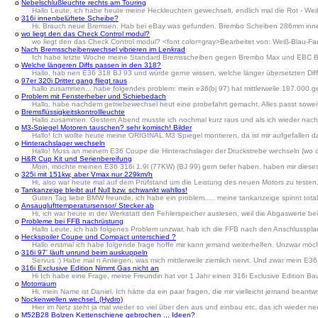
o
Nebelschlußleuchte rechts am Touring
Hallo Leute, ich habe heute meine Heckleuchten gewechselt, endlich mal die Rot - Weißen
o
316i innenbelüftete Scheibe?
Hi. Brauch neue Bremsen. Hab bei eBay was gefunden. Brembo Scheiben 286mm innenbe
o
wo liegt den das Check Control modul?
wo liegt den das Check Control modul? <font color=gray>Bearbeitet von: Weiß-Blau-F
o
Nach Bremsscheibenwechsel vibrieren im Lenkrad
Ich habe letzte Woche meine Standard Bremsscheiben gegen Brembo Max und EBC Blacks
o
Welche längeren Diffs passen in den 318?
Hallo, hab nen E36 318 BJ 93 und würde gerne wissen, welche länger übersetzten Diff
o
97er 320i Dritter gang fliegt raus
hallo zusammen... habe folgendes problem: mein e36(bj 97) hat mittlerweile 187.000 gela
o
Problem mit Fensterheber und Schiebedach
Hallo, habe nachdem getriebewechsel heut eine probefahrt gemacht. Alles passt soweit, 
o
Bremsflüssigkeitskontrollleuchte
Hallo zusammen. Gestern Abend musste ich nochmal kurz raus und als ich wieder nach H
o
M3-Spiegel Motoren tauschen? sehr komisch! Bilder
Hallo! Ich wollte heute meine ORIGINAL M3 Spiegel montieren, da ist mir aufgefallen d
o
Hinterachslager wechseln
Hallo! Muss an meinem E36 Coupe die Hinterachslager der Druckstrebe wechseln (wo di
o
H&R Cup Kit und Serienbereifung
Moin, möchte meinen E36 316i 1.9l (77KW) (BJ 99) gern tiefer haben. haben mir dieses
o
325i mit 151kw, aber Vmax nur 229km/h
Hi, also war heute mal auf dem Prüfstand um die Leistung des neuen Motors zu testen
o
Tankanzeige bleibt auf Null bzw. schwankt wahllos!
Guten Tag liebe BMW freunde, ich habe ein problem..... meine tankanzeige spinnt total. a
o
Ansauglufttemperatursensor/ Stecker ab
Hi, ich war heute in der Werkstatt den Fehlerspeicher auslesen, weil die Abgaswerte 
o
Probleme bei FFB nachrüstung
Hallo Leute, ich hab folgenes Problem unzwar, hab ich die FFB nach den Anschlussplan
o
Heckspoiler Coupe und Compact unterschied ?
Hallo erstmal ich habe folgende frage hoffe mir kann jemand weiterhelfen. Unzwar möc
o
316i 97' läuft unrund beim auskuppeln
Servus :) Habe mal n Anliegen, was mich mittlerweile ziemlich nervt. Und zwar mein E
o
316i Exclusive Edition Nimmt Gas nicht an
Hi Ich habe eine Frage, meine Freundin hat vor 1 Jahr einen 316i Exclusive Edition B
o
Motorraum
Hi, mein Name ist Daniel. Ich hätte da ein paar fragen, die mir vielleicht jemand beant
o
Nockenwellen wechsel. (Hydro)
Hier im Netz steht ja mal wieder so viel über den aus und einbau etc. das ich wiede
o
M52B28 Bolzen Kettenschiene gebrochen ... Ideen?