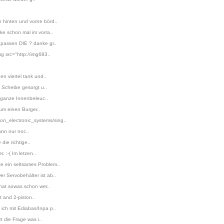
 hinten und vorne börd..
ke schon mal im vorra..
 passen DIE ? danke gr..
g src="http://img683..
n viertel tank und..
 Scheibe gesorgt u..
 ganze Innenbeleuc..
um einen Burger..
n_electronic_systems/sing..
ann nur noc..
die richtige..
 :-( Im letzen..
e ein seltsames Problem..
r Servobehälter ist ab..
hat sowas schon wer..
t and 2-piston..
ich mit Ediabas/Inpa p..
 die Frage was i..