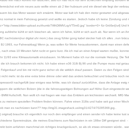
Radio rein mach kommt nur rauschen, also ich hab nicht nur sehr schlechten empfang sondern wirk
emnächst evtl ein neues auto wollte einen ab 2 liter hubraum und ein diesel wie liegt der verbrau
dauern bis das Motor wasser sich erwärmt. Motor war kalt ich hab den motor gestartet und abgewar
ganz normal in mein Fahrzeug gesetzt und wollte es starten. Jedoch habe ich keine Zündung und m
c="http://www.bilder-upload.eu/thumb/7WhD8MVLqyVT5mG.jpg" border=0> für Größer[/url] Und hie
ung aufdrehe kühlt er sich bisschen ab, wenn ich fahre, kühlt er sich auch ab. Nur wenn ich an Am
BC nachrüsten(nur digital uhr mom.) das zeug fühler gong kabel stecker hab ich alles ..nun bräcuh
, BJ 1993, nur Fahrerairbag) Wenn ja, was sollen für Werte herauskommen, damit man einen defe
, nach etwa 10 Minuten fahrt ruckt er ganz kurz. Als ich mal an einer Ampel warten mußte, konnt
r 11/93 eine Klimaautomatik einzubauen. Im Moment habe ich nur die normale Heizung. Die Teile
os die ich brauch bekomm ich nicht. Ich habe einen e36 318i Bj 96 und die Pumpe muss mal getau
elgenkauf und bin mir nicht ganz sicher ob die wirklich drauf passen. Daten zu den Felgen sind
nicht mehr. ist da eine extra brine drinne oder wird das anders beleuchtet und bräuchte noch ne
essoröl nachgefüllt (war einiges was fehlte, was ich darauf zurückführe, dass die Anlage ewig n
ern die seitlichen Bolzen (die in die fahrzeugseitigen Bohrungen auf Höhe Gurt eingesteckt we
BMW Aufschrift. Nun wollt ich mal fragen wie man das Emblem am leichtesten wechselt. MfG Mart
hts zu meinem speziellen Problem finden können. Fahre einen 318is und habe seit gut einer Woch
und ob man es nachrüsten kann?? http://img31.imageshack.us/img31/4274/70285368.jpg..
 original) brauche ich eigentlich nur noch den empfänger und einen sender ich habe keine lust so 
rschiedene Sperreinsätze, die meines Erachtens zum Nachrüsten in ein 188er Diff geeignet sind: - 
ekt beim anfahren manchmal ein richtiges knackgeräusch, so als ob etwas einrasten würde.. war