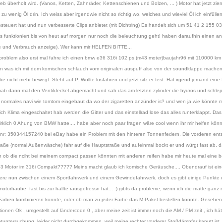
überholt wird. (Vanos, Ketten, Zahnräder, Kettenschienen und Bolzen, ... ) Motor hat jetzt zie
u wenig Öl drin. Ich weiss aber irgendwie nicht so richtig wo, welches und wieviel Öl ich einfülle
euert hat und nun verbesserte Clips anbietet (mit Dichtring) Es handelt sich um 51 41 2 155 030
es funktioniert bis von heut auf morgen nur noch die beleuchtung geht! haben daraufhin einen an
ite und Verbrauch anzeige). Wer kann mir HELFEN BITTE...
es problem also erst mal fahre ich einen bmw e36 316i 102 ps (m43 moter)baujahr96 mit 110000 km 
ragen was ich mit dem komischen schlauch vom originalen auspuff also von der soundklappe machen 
nicht mehr bewegt. Steht auf P. Wollte losfahren und jetzt sitz er fest. Hat irgend jemand eine 
 hab dann mal den Ventildeckel abgemacht und sah das am letzten zylinder die hydros und schlep
in normales navi wie tomtom eingebaut da wo der zigaretten anzünder is? und wen ja wie könnte
h Klima eingeschaltet hab werden die Gitter und das einstellrad lose das alles runterklappt. Das n
 wirklich 0 Ahung von BMW hatte.... habe aber noch paar fragen wäre cool wenn ihr mir helfen könnt
tnr: 350344157240 bei eBay habe ein Problem mit den hinteren Tonnenfedern. Die vorderen ents
ße (normal Außenwäsche) fahr auf die Hauptstraße und aufeinmal bockt er und würgt fast ab, da
ch ob die nciht bei meinem compact passen könnten mit anderen reifen habe mir heute mal eine b
 Motor im 316i Compakt????? Meins macht glaub ich komische Geräusche.... Obendrauf ist ein
ere nun zwischen einem Sportfahrwerk und einem Gewindefahrwerk, doch es gibt einige Punkte 
otorhaube, fast bis zur hälfte rausgefressn hat... :) gibts da probleme, wenn ich die matte ganz
 Farben kombinieren konnte, oder ob man zu jeder Farbe das M-Paket bestellen konnte. Gesehen
ionen Ok , umgestellt auf ländercode 0 , aber meine zeit ist immer noch die AM / PM zeit , ich hät
ptuntersuchung, leider nicht durchgekommen, weil meine rechter vorderer Stoßdämpfer kaputt ist. 