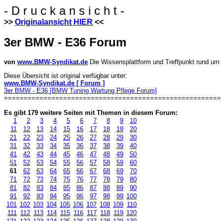
- D r u c k a n s i c h t -
>>
Originalansicht HIER
<<
3er BMW - E36 Forum
von
www.BMW-Syndikat.de
Die Wissensplattform und Treffpunkt rund 
Diese Übersicht ist original verfügbar unter:
www.BMW-Syndikat.de [ Forum ]
3er BMW - E36 [BMW Tuning Wartung Pflege Forum]
=======================================================
Es gibt 179 weitere Seiten mit Themen in diesem Forum:
1
2
3
4
5
6
7
8
9
10
11
12
13
14
15
16
17
18
19
20
21
22
23
24
25
26
27
28
29
30
31
32
33
34
35
36
37
38
39
40
41
42
43
44
45
46
47
48
49
50
51
52
53
54
55
56
57
58
59
60
61
62
63
64
65
66
67
68
69
70
71
72
73
74
75
76
77
78
79
80
81
82
83
84
85
86
87
88
89
90
91
92
93
94
95
96
97
98
99
100
101
102
103
104
105
106
107
108
109
110
111
112
113
114
115
116
117
118
119
120