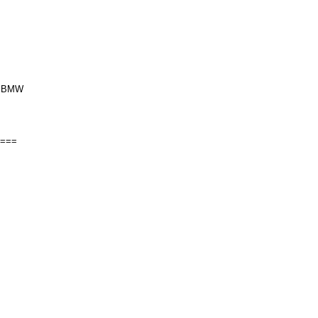
um BMW
===