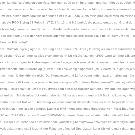
n komisches Vibrieren vom Motor her, man spürt es im Innenraum und man hört es deutlich. Hört
nd zwar wie oben schon zu lesen habe ich ein lautes knacken richtung vorderachse wenn ich wäh
gen meinen ersten bmw dank meiner frau! es ist ein 318 e36 BJ 95 mein problem ist wen ich meine 
ls die ROD Styling 58 Felge in 17 Zoll (et 13 und 8,5 breite), die passte gerade so. Grund der F
t sich wie folgt: wenn ich am Flansch zur Kardanwelle drehe, drehen sich beide Flansche zu den An
gelesen habe und leider nicht explizit auf mein problem gestossen bin, bitte ich aktiv um hilfe... i
 km der fällig wäre?!..
zahl...Mutmaßungen gingen in Richtung des offenen KN-Filters (Undichtigkeit an dem Gummiflansch)
n bischen Gas anfahre ist alles okay aber wenn ich mit Drehzahlen <2000 u/min anfahre z.B. wen
n auch nicht so geschickt,deswegen mal ne frage,ob sich jemand damit auskennt,und ihn mir ein
manschette zum Bremsbelag (äußere Seite) ein wenig eingerissen (ca. 7-8mm). Nun gibt es ja so
ern doch leider kühlt sie nicht! Der Kompressor und Lüfter vorne laufen zwar an, allerding höre i
ch aber :) vllt kann mir ja jemand helfen :) <img src="http://www.Bildermonster24.de/images/899
en ... im leerlauf (so um die 650 u/min) geht dieser sporadisch auf 950 u/min und fällt dann wie
 schnell den Schlüssel zurück drehe, also den Motor aus mache und auf 0 Stellung komme, möcht 
en die auf Rot war ... bremsung wie immer normal. Als ich dort bei der roten Ampel stand spürte
m Nachrüsten der Nebler benötigt. Danke & MFG <font color=gray>Bearbeitet von: Weiß-Blau-Fa
10 um 12:24:05 aus dem Forum "BMW-Talk" in dieses Forum verschoben.</font id=red> Moin, ic
l, bin mir nicht sicher da es verschiedene varianten gibt http://www.bmw-syndikat.de/ebaylink.htm
werk gekauft und streif jetzt mit der Felge am dämpfer! Spurplatten kann ich keine mehr drauf gebe