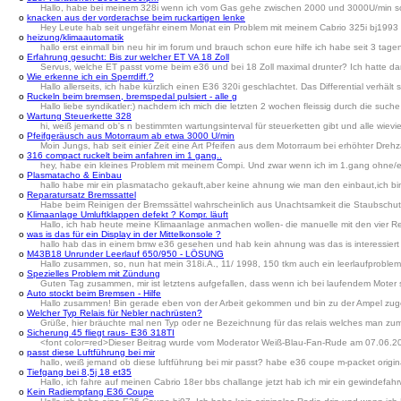
Hallo, habe bei meinem 328i wenn ich vom Gas gehe zwischen 2000 und 3000U/min so ei
o
knacken aus der vorderachse beim ruckartigen lenke
Hey Leute hab seit ungefähr einem Monat ein Problem mit meinem Cabrio 325i bj1993 u
o
heizung/klimaautomatik
hallo erst einmall bin neu hir im forum und brauch schon eure hilfe ich habe seit 3 ta
o
Erfahrung gesucht: Bis zur welcher ET VA 18 Zoll
Servus, welche ET passt vorne beim e36 und bei 18 Zoll maximal drunter? Ich hatte dama
o
Wie erkenne ich ein Sperrdiff.?
Hallo allerseits, ich habe kürzlich einen E36 320i geschlachtet. Das Differential verhäl
o
Ruckeln beim bremsen, bremspedal pulsiert - alle g
Hallo liebe syndikatler:) nachdem ich mich die letzten 2 wochen fleissig durch die suche 
o
Wartung Steuerkette 328
hi, weiß jemand ob's n bestimmten wartungsinterval für steuerketten gibt und alle wieviel
o
Pfeifgeräusch aus Motorraum ab etwa 3000 U/min
Moin Jungs, hab seit einier Zeit eine Art Pfeifen aus dem Motorraum bei erhöhter Dreh
o
316 compact ruckelt beim anfahren im 1 gang..
hey, habe ein kleines Problem mit meinem Compi. Und zwar wenn ich im 1.gang ohne/ei
o
Plasmatacho & Einbau
hallo habe mir ein plasmatacho gekauft,aber keine ahnung wie man den einbaut,ich bi
o
Reparatursatz Bremssattel
Habe beim Reinigen der Bremssättel wahrscheinlich aus Unachtsamkeit die Staubschutz
o
Klimaanlage Umluftklappen defekt ? Kompr. läuft
Hallo, ich hab heute meine Klimaanlage anmachen wollen- die manuelle mit den vier Regl
o
was is das für ein Display in der Mittelkonsole ?
hallo hab das in einem bmw e36 gesehen und hab kein ahnung was das is interessiert mi
o
M43B18 Unrunder Leerlauf 650/950 - LÖSUNG
Hallo zusammen, so, nun hat mein 318i.A., 11/ 1998, 150 tkm auch ein leerlaufproblemch
o
Spezielles Problem mit Zündung
Guten Tag zusammen, mir ist letztens aufgefallen, dass wenn ich bei laufendem Moter
o
Auto stockt beim Bremsen - Hilfe
Hallo zusammen! Bin gerade eben von der Arbeit gekommen und bin zu der Ampel zugefahr
o
Welcher Typ Relais für Nebler nachrüsten?
Grüße, hier bräuchte mal nen Typ oder ne Bezeichnung für das relais welches man zu
o
Sicherung 45 fliegt raus- E36 318TI
<font color=red>Dieser Beitrag wurde vom Moderator Weiß-Blau-Fan-Rude am 07.06.20
o
passt diese Luftführung bei mir
hallo, weiß jemand ob diese luftführung bei mir passt? habe e36 coupe m-packet origina
o
Tiefgang bei 8,5j 18 et35
Hallo, ich fahre auf meinen Cabrio 18er bbs challange jetzt hab ich mir ein gewindefahr
o
Kein Radiempfang E36 Coupe