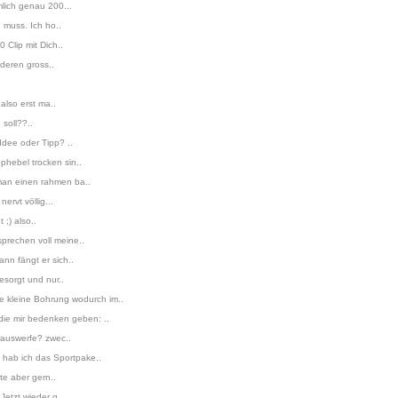
mlich genau 200...
n muss. Ich ho..
 Clip mit Dich..
deren gross..
also erst ma..
soll??..
Idee oder Tipp? ..
phebel trocken sin..
 man einen rahmen ba..
ervt völlig...
 ;) also..
prechen voll meine..
nn fängt er sich..
esorgt und nur..
e kleine Bohrung wodurch im..
die mir bedenken geben: ..
 rauswerfe? zwec..
 hab ich das Sportpake..
te aber gern..
Jetzt wieder g..