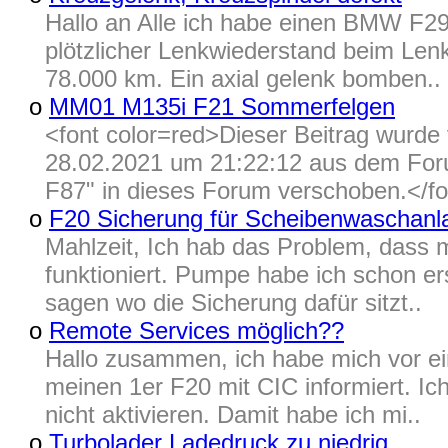
Hallo an Alle ich habe einen BMW F2
plötzlicher Lenkwiederstand beim Lenk
78.000 km. Ein axial gelenk bomben..
o
MM01 M135i F21 Sommerfelgen
<font color=red>Dieser Beitrag wur
28.02.2021 um 21:22:12 aus dem Foru
F87" in dieses Forum verschoben.</fon
o
F20 Sicherung für Scheibenwaschanl
Mahlzeit, Ich hab das Problem, dass
funktioniert. Pumpe habe ich schon er
sagen wo die Sicherung dafür sitzt..
o
Remote Services möglich??
Hallo zusammen, ich habe mich vor ei
meinen 1er F20 mit CIC informiert. I
nicht aktivieren. Damit habe ich mi..
o
Turbolader Ladedruck zu niedrig