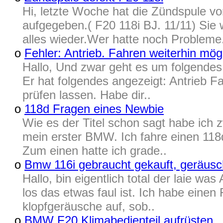
Hi, letzte Woche hat die Zündspule vo
aufgegeben.( F20 118i BJ. 11/11) Sie 
alles wieder.Wer hatte noch Probleme
o
Fehler: Antrieb. Fahren weiterhin mög
Hallo, Und zwar geht es um folgende
Er hat folgendes angezeigt: Antrieb F
prüfen lassen. Habe dir..
o
118d Fragen eines Newbie
Wie es der Titel schon sagt habe ich 
mein erster BMW. Ich fahre einen 118
Zum einen hatte ich grade..
o
Bmw 116i gebraucht gekauft, geräus
Hallo, bin eigentlich total der laie wa
los das etwas faul ist. Ich habe einen
klopfgeräusche auf, sob..
o
BMW F20 Klimabedienteil aufrüsten