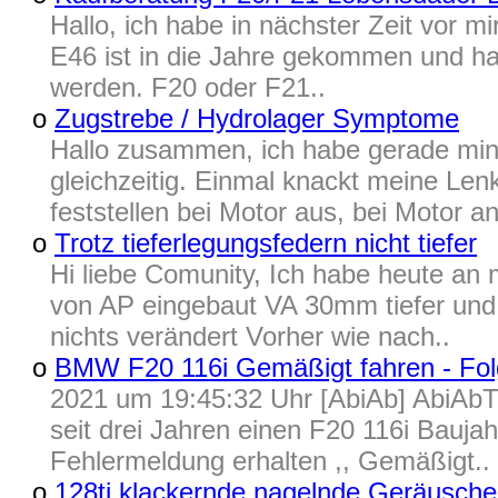
Hallo, ich habe in nächster Zeit vor m
E46 ist in die Jahre gekommen und hat 
werden. F20 oder F21..
o
Zugstrebe / Hydrolager Symptome
Hallo zusammen, ich habe gerade min
gleichzeitig. Einmal knackt meine Lenk
feststellen bei Motor aus, bei Motor an
o
Trotz tieferlegungsfedern nicht tiefer
Hi liebe Comunity, Ich habe heute an
von AP eingebaut VA 30mm tiefer un
nichts verändert Vorher wie nach..
o
BMW F20 116i Gemäßigt fahren - Fo
2021 um 19:45:32 Uhr [AbiAb] AbiAbTh
seit drei Jahren einen F20 116i Bauja
Fehlermeldung erhalten ,, Gemäßigt..
o
128ti klackernde nagelnde Geräusche