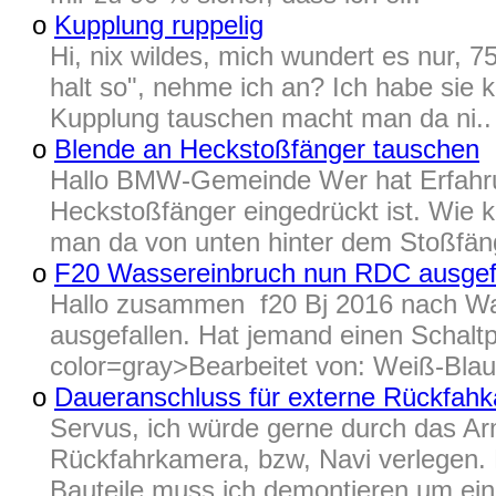
o
Kupplung ruppelig
Hi, nix wildes, mich wundert es nur, 7
halt so", nehme ich an? Ich habe sie k
Kupplung tauschen macht man da ni..
o
Blende an Heckstoßfänger tauschen
Hallo BMW-Gemeinde Wer hat Erfahru
Heckstoßfänger eingedrückt ist. Wie
man da von unten hinter dem Stoßfäng
o
F20 Wassereinbruch nun RDC ausgef
Hallo zusammen f20 Bj 2016 nach Was
ausgefallen. Hat jemand einen Schaltp
color=gray>Bearbeitet von: Weiß-Bla
o
Daueranschluss für externe Rückfah
Servus, ich würde gerne durch das Ar
Rückfahrkamera, bzw, Navi verlegen. 
Bauteile muss ich demontieren um ein