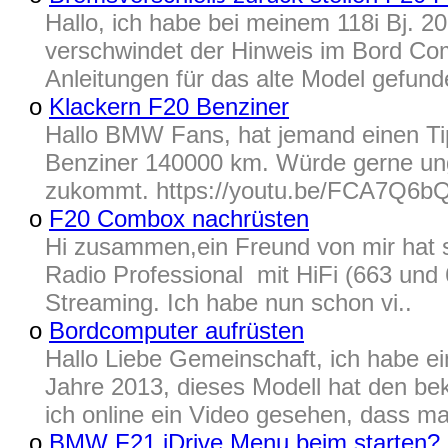
Hallo, ich habe bei meinem 118i Bj. 2
verschwindet der Hinweis im Bord Com
Anleitungen für das alte Model gefunde
o
Klackern F20 Benziner
Hallo BMW Fans, hat jemand einen T
Benziner 140000 km. Würde gerne ung
zukommt. https://youtu.be/FCA7Q6bQ
o
F20 Combox nachrüsten
Hi zusammen,ein Freund von mir hat si
Radio Professional mit HiFi (663 und 
Streaming. Ich habe nun schon vi..
o
Bordcomputer aufrüsten
Hallo Liebe Gemeinschaft, ich habe 
Jahre 2013, dieses Modell hat den be
ich online ein Video gesehen, dass ma
o
BMW F21 iDrive Menu beim starten?