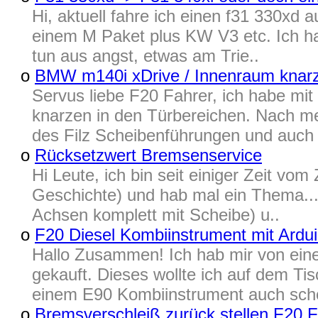
Hi, aktuell fahre ich einen f31 330xd 
einem M Paket plus KW V3 etc. Ich ha
tun aus angst, etwas am Trie..
o
BMW m140i xDrive / Innenraum knar
Servus liebe F20 Fahrer, ich habe m
knarzen in den Türbereichen. Nach 
des Filz Scheibenführungen und auch 
o
Rücksetzwert Bremsenservice
Hi Leute, ich bin seit einiger Zeit v
Geschichte) und hab mal ein Thema...
Achsen komplett mit Scheibe) u..
o
F20 Diesel Kombiinstrument mit Ardui
Hallo Zusammen! Ich hab mir von ein
gekauft. Dieses wollte ich auf dem Tis
einem E90 Kombiinstrument auch scho
o
Bremsverschleiß zurück stellen F20 Fa