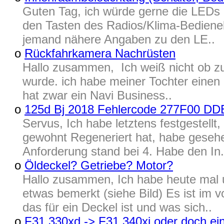
Guten Tag, ich würde gerne die LEDs d
den Tasten des Radios/Klima-Bediene
jemand nähere Angaben zu den LE..
o
Rückfahrkamera Nachrüsten
Hallo zusammen, Ich weiß nicht ob zu 
wurde. ich habe meiner Tochter einen
hat zwar ein Navi Business..
o
125d Bj 2018 Fehlercode 277F00 DD
Servus, Ich habe letztens festgestell
gewohnt Regeneriert hat, habe gesehe
Anforderung stand bei 4. Habe den In.
o
Öldeckel? Getriebe? Motor?
Hallo zusammen, Ich habe heute mal 
etwas bemerkt (siehe Bild) Es ist im
das für ein Deckel ist und was sich..
o
F31 330xd -> F31 340xi oder doch ei