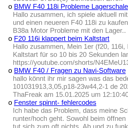
o
BMW F40 118i Probleme Lagerschal
Hallo zusammen, ich spiele aktuell 
und einen neueren F40 118i zu kaufen
B38a Motor Probleme mit den Lager..
o
F20 116i klappert beim Kaltstart
Hallo zusammen, Mein 1er (f20, 116i,
Kaltstart für so 10 bis 20 Sekunden lan
https://youtube.com/shorts/N4EMeU1
o
BMW F40 / Fragen zu Navi-Software
hallo könnt ihr mir sagen was das be
101031913,3,05,p18-23w44,2-1 de 202
ThaFreak am 15.01.2025 um 12:10:40<
o
Fenster spinnt- fehlercodes
Ich habe das Problem, dass meine Sch
runter/hoch geht. Sowohl beim öffnen 
tut sich zum oft nichts. Ab und zu funk