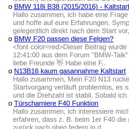
o
BMW 118i B38 (2015/2016) - Kaltstart
Hallo zusammen, ich habe eine Frage
und hoffe auf eure Erfahrungen. Sym
gelegentlich direkt nach dem Start vor,
o
BMW F20 passen diese Felgen?
<font color=red>Dieser Beitrag wur
12:41:00 aus dem Forum "BMW-Talk" i
liebe Freunde 👋 Habe eine F..
o
N13B16 kaum gasannahme Kaltstart
Hallo zusammen, Mein F20 N13 ruckel
Startvorgang verläuft problemlos, es
und die Drehzahl ist stabil. Sobald ich j
o
Türscharniere F40 Funktion
Hallo zusammen, ich interessiere mich
erfahren, dass z. B. beim 1er F40 di
zurück nach oben federn in d..