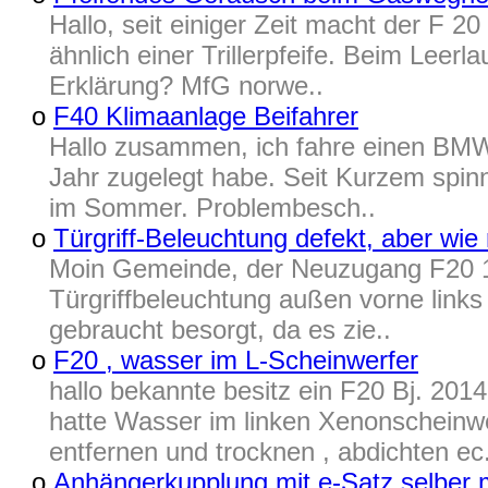
Hallo, seit einiger Zeit macht der F
ähnlich einer Trillerpfeife. Beim Leerl
Erklärung? MfG norwe..
o
F40 Klimaanlage Beifahrer
Hallo zusammen, ich fahre einen BMW 
Jahr zugelegt habe. Seit Kurzem spinn
im Sommer. Problembesch..
o
Türgriff-Beleuchtung defekt, aber wie
Moin Gemeinde, der Neuzugang F20 11
Türgriffbeleuchtung außen vorne links 
gebraucht besorgt, da es zie..
o
F20 , wasser im L-Scheinwerfer
hallo bekannte besitz ein F20 Bj. 201
hatte Wasser im linken Xenonscheinw
entfernen und trocknen , abdichten ec.
o
Anhängerkupplung mit e-Satz selber 