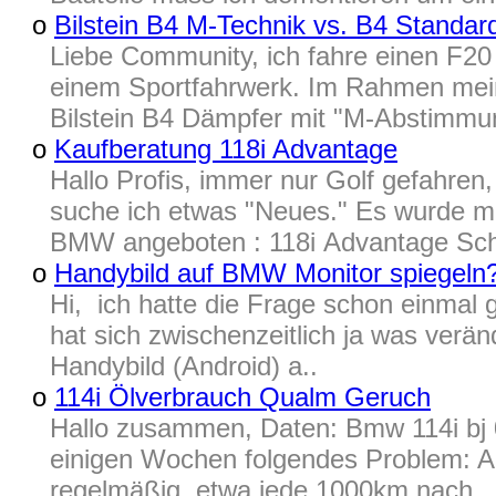
o
Bilstein B4 M-Technik vs. B4 Standa
Liebe Community, ich fahre einen F20 
einem Sportfahrwerk. Im Rahmen mein
Bilstein B4 Dämpfer mit "M-Abstimmu
o
Kaufberatung 118i Advantage
Hallo Profis, immer nur Golf gefahren
suche ich etwas "Neues." Es wurde m
BMW angeboten : 118i Advantage Scha
o
Handybild auf BMW Monitor spiegeln
Hi, ich hatte die Frage schon einmal g
hat sich zwischenzeitlich ja was verä
Handybild (Android) a..
o
114i Ölverbrauch Qualm Geruch
Hallo zusammen, Daten: Bmw 114i bj 
einigen Wochen folgendes Problem: All
regelmäßig, etwa jede 1000km nach..