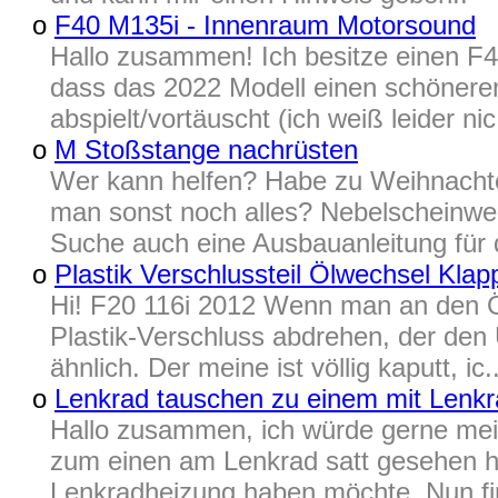
o
F40 M135i - Innenraum Motorsound
Hallo zusammen! Ich besitze einen F
dass das 2022 Modell einen schöneren
abspielt/vortäuscht (ich weiß leider nic
o
M Stoßstange nachrüsten
Wer kann helfen? Habe zu Weihnach
man sonst noch alles? Nebelscheinwer
Suche auch eine Ausbauanleitung für d
o
Plastik Verschlussteil Ölwechsel Kla
Hi! F20 116i 2012 Wenn man an den Ö
Plastik-Verschluss abdrehen, der den
ähnlich. Der meine ist völlig kaputt, ic.
o
Lenkrad tauschen zu einem mit Lenk
Hallo zusammen, ich würde gerne mei
zum einen am Lenkrad satt gesehen 
Lenkradheizung haben möchte. Nun fin