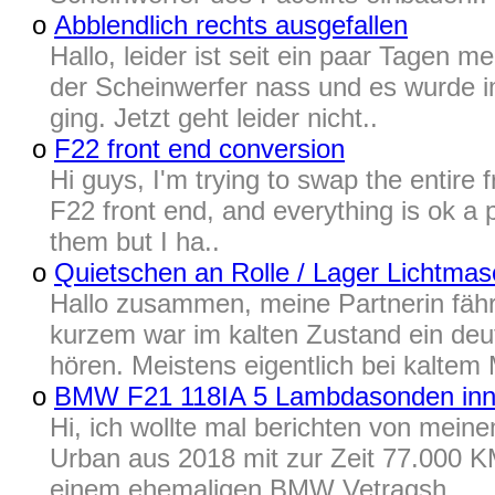
o
Abblendlich rechts ausgefallen
Hallo, leider ist seit ein paar Tagen m
der Scheinwerfer nass und es wurde 
ging. Jetzt geht leider nicht..
o
F22 front end conversion
​Hi guys, I'm trying to swap the entir
F22 front end, and everything is ok a p
them but I ha..
o
Quietschen an Rolle / Lager Lichtmas
Hallo zusammen, meine Partnerin fähr
kurzem war im kalten Zustand ein deu
hören. Meistens eigentlich bei kaltem 
o
BMW F21 118IA 5 Lambdasonden inn
Hi, ich wollte mal berichten von me
Urban aus 2018 mit zur Zeit 77.000 K
einem ehemaligen BMW Vetragsh..