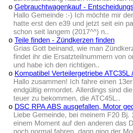
o
Gebrauchtwagenkauf - Entscheidungs
Hallo Gemeinde :-) Ich möchte mir d
hatte erst den e39 und jetzt seit ein p
schon seit langem (2017^^) n..
o
Teile finden - Zündkerzen finden
Grias Gott beinand, wie man Zündkerze
findet ihr die Ersatzteilnummern von 
und habe ich den richtigen..
o
Kompatibel Verteilergetriebe ATC35L
Hallo zusammen! Ich fahre einen 13er 
endgültig ermordet. Allerdings sind d
teuer zu bekommen, die ATC45L..
o
DSC RPA ABS ausgefallen, Motor gedr
Liebe Gemeinde, bei meinem F20 Bj. 2
einem Moment auf den anderen das DS
noch normal fahren, dann ging der Mot