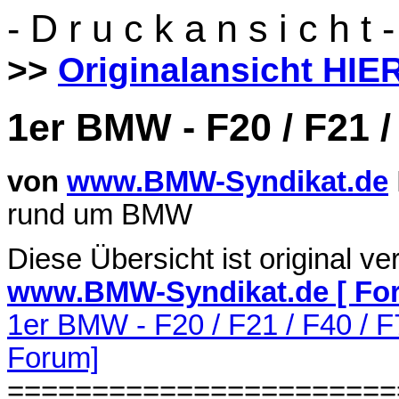
- D r u c k a n s i c h t -
>>
Originalansicht HIE
1er BMW - F20 / F21 /
von
www.BMW-Syndikat.de
rund um BMW
Diese Übersicht ist original ve
www.BMW-Syndikat.de [ Fo
1er BMW - F20 / F21 / F40 / 
Forum]
=======================