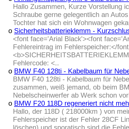
Hallo Zusammen, Kurze Vorstellung i
Schraube gerne gelegentlich an Autos r
Tochter hat sich ein Wohnwagen gekau
o
Sicherheitsbatterieklemm - Kurzschl
<font face='Arial Black'><font face=
Fehlereintrag im Fehlerspeicher:</font 
<b>SICHERHEITSBATTERIEKLEMM
Fehlercode: <..
o
BMW F40 128ti - Kabelbaum für Nebe
BMW F40 128ti - Kabelbaum für Nebe
zusammen, weiß jemand, ob beim BMW
Nebelscheinwerfer ab Werk schon vor
o
BMW F20 118D regeneriert nicht meh
Hallo, der 118D ( 218000km ) von mei
Fehlerspeicher ist der Fehler 28CF Lin,
löschen) und sporatisch sind die Fehle