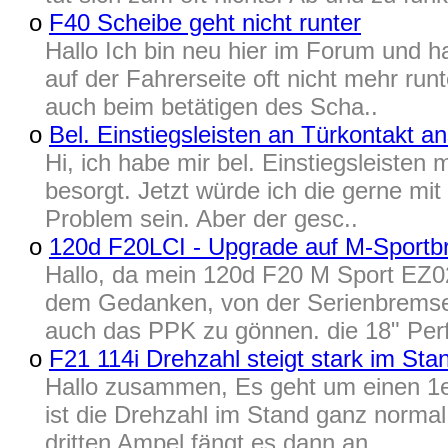
o
F40 Scheibe geht nicht runter
Hallo Ich bin neu hier im Forum und 
auf der Fahrerseite oft nicht mehr run
auch beim betätigen des Scha..
o
Bel. Einstiegsleisten an Türkontakt a
Hi, ich habe mir bel. Einstiegsleiste
besorgt. Jetzt würde ich die gerne mi
Problem sein. Aber der gesc..
o
120d F20LCI - Upgrade auf M-Sport
Hallo, da mein 120d F20 M Sport EZ02
dem Gedanken, von der Serienbremse 
auch das PPK zu gönnen. die 18" Perf
o
F21 114i Drehzahl steigt stark im St
Hallo zusammen, Es geht um einen 1er
ist die Drehzahl im Stand ganz normal
dritten Ampel fängt es dann an..