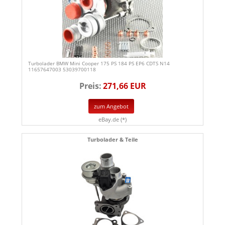
Turbolader BMW Mini Cooper 175 PS 184 PS EP6 CDTS N14
11657647003 53039700118
Preis:
271,66 EUR
zum Angebot
eBay.de (*)
Turbolader & Teile