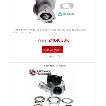
Turbolader for BMW MiniCooper S R55 R56 R57 R58 R59 R60 R61
EP6DTS N14 DE
Preis:
210,40 EUR
zum Angebot
eBay.de (*)
Turbolader & Teile