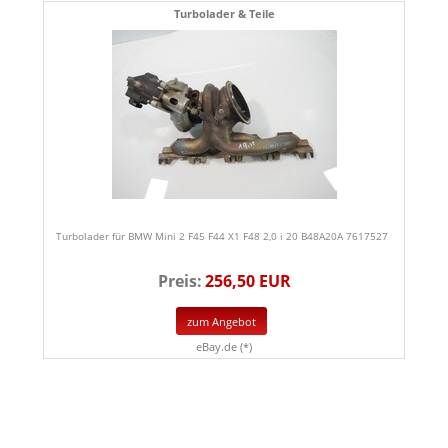
Turbolader & Teile
Turbolader für BMW Mini 2 F45 F44 X1 F48 2,0 i 20 B48A20A 7617527
Preis:
256,50 EUR
zum Angebot
eBay.de (*)