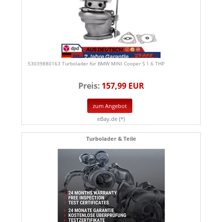
53039880163 Turbolader für BMW MINI Cooper S 1.6 THP
Preis:
157,99 EUR
zum Angebot
eBay.de (*)
Turbolader & Teile