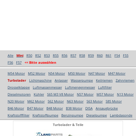
Alle
Mini
R50
R52
R53
R55
R56
R57
R58
R59
R60
R61
F54
F55
F56
F57
<< Bitte auswählen
M54 Motor
M52 Motor
N54 Motor
M50 Motor
N47 Motor
M47 Motor
Turbolader
Lichtmaschine
Anlasser
Wasserpumpe
Keilriemen
Zahnriemen
Drosselklappe
Luftmassenmesser
Luftmengenmesser
Luftfilter
Dieselmotoren
Kühler
S65 M3 V8 Motor
N57 Motor
M57 Motor
N13 Motor
N20 Motor
M62 Motor
S62 Motor
N63 Motor
S63 Motor
S85 Motor
B46 Motor
B47 Motor
B48 Motor
B38 Motor
DISA
Ansaugbrücke
Kraftstofffilter
Kraftstoffpumpe
Benzinpumpe
Dieselpumpe
Lambdasonde
Turbolader & Teile