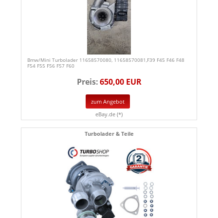
Bmw/Mini Turbolader 11658570080, 11658570081,F39 F45 F46 F48
F54 F55 F56 F57 F60
Preis:
650,00 EUR
zum Angebot
eBay.de (*)
Turbolader & Teile