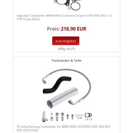
Upgrade Turbolader BMW MINI Clubman Cooper S R55 R56 R55 1.6
THP Turbo Billet
Preis:
218,90 EUR
zum Angebot
eBay.de (*)
Turbolader & Teile
Öl Zulaufleitung Turbolader für BMW MINI COOPER S R55 R56 R57
EP6 2005-2023