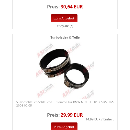
Preis:
30,64 EUR
zum Angebot
eBay.de (*)
Turbolader & Teile
Silikonschlauch Schläuche + Klemme Für BMW MINI COOPER S R53 02-
2006 02 05
Preis:
29,99 EUR
14.99 EUR / Einheit
zum Angebot