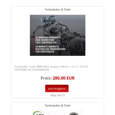
Turbolader & Teile
Turbolader Turbo BMW Mini Cooper S Works 1.6 211 218 PS
53039880146 53039880298
Preis:
280,00 EUR
zum Angebot
eBay.de (*)
Turbolader & Teile