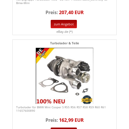
Bmw-Mini
Preis:
207,40 EUR
zum Angebot
eBay.de (*)
Turbolader & Teile
Turbolader für BMW Mini Cooper S R55 R56 R57 R58 R59 R60 R61
11657600890
Preis:
162,99 EUR