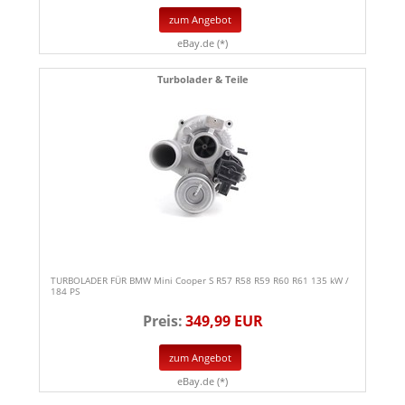
zum Angebot
eBay.de (*)
Turbolader & Teile
TURBOLADER FÜR BMW Mini Cooper S R57 R58 R59 R60 R61 135 kW /
184 PS
Preis:
349,99 EUR
zum Angebot
eBay.de (*)