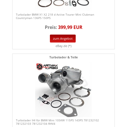
Turbolader BMW X1 X2 218 d Active Tourer Mini Clubman
Countryman 136PS 150PS
Preis:
399,99 EUR
zum Angebot
eBay.de (*)
Turbolader & Teile
Turbolader IHI für BMW Mini 105KW 115PS 143PS 781232102
781232103 781232104 RHV4