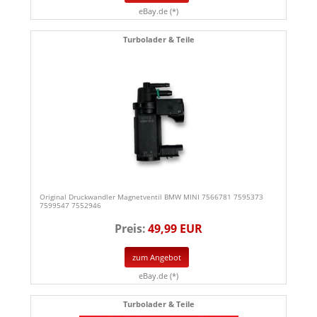
eBay.de (*)
Turbolader & Teile
Original Druckwandler Magnetventil BMW MINI 7566781 7595373
7599547 7552946
Preis:
49,99 EUR
zum Angebot
eBay.de (*)
Turbolader & Teile