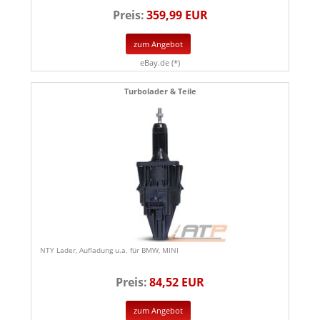
Preis:
359,99 EUR
zum Angebot
eBay.de (*)
Turbolader & Teile
NTY Lader, Aufladung u.a. für BMW, MINI
Preis:
84,52 EUR
zum Angebot