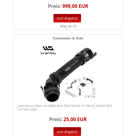
Preis:
999,00 EUR
zum Angebot
eBay.de (*)
Turbolader & Teile
Luftschlauch Rohr für BMW Mini F40 F45/46 X1 F48 X2 F54-60 B37
13718513942
Preis:
25,00 EUR
zum Angebot