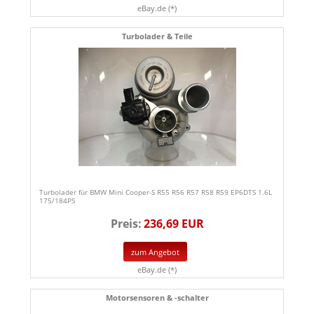
eBay.de (*)
Turbolader & Teile
Turbolader für BMW Mini Cooper-S R55 R56 R57 R58 R59 EP6DTS 1.6L
175/184PS
Preis:
236,69 EUR
zum Angebot
eBay.de (*)
Motorsensoren & -schalter