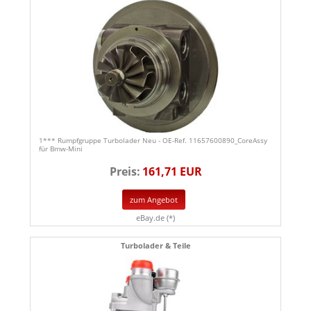
1*** Rumpfgruppe Turbolader Neu - OE-Ref. 11657600890_CoreAssy
für Bmw-Mini
Preis:
161,71 EUR
zum Angebot
eBay.de (*)
Turbolader & Teile