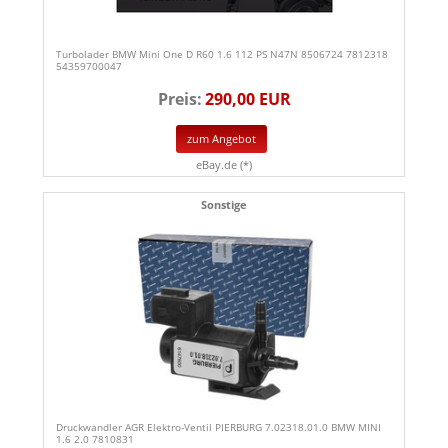
Turbolader BMW Mini One D R60 1.6 112 PS N47N 8506724 7812318
54359700047
Preis:
290,00 EUR
zum Angebot
eBay.de (*)
Sonstige
Druckwandler AGR Elektro-Ventil PIERBURG 7.02318.01.0 BMW MINI
1.6 2.0 7810831