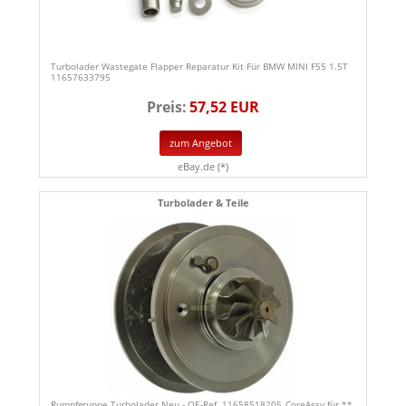
Turbolader Wastegate Flapper Reparatur Kit Für BMW MINI F55 1.5T
11657633795
Preis:
57,52 EUR
zum Angebot
eBay.de (*)
Turbolader & Teile
Rumpfgruppe Turbolader Neu - OE-Ref. 11658518205_CoreAssy für **