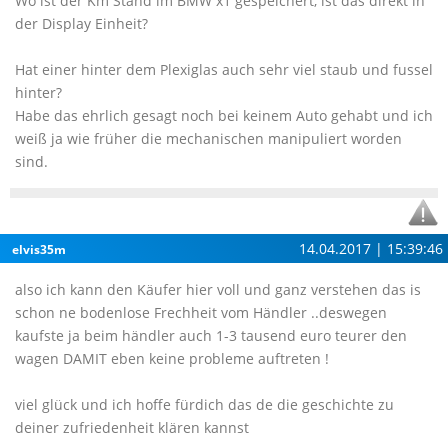
Wo ist der Km Stand im BMW x1 gespeichert, ist das direkt in
der Display Einheit?
Hat einer hinter dem Plexiglas auch sehr viel staub und fussel
hinter?
Habe das ehrlich gesagt noch bei keinem Auto gehabt und ich
weiß ja wie früher die mechanischen manipuliert worden
sind.
14.04.2017 | 15:39:46
elvis35m
also ich kann den Käufer hier voll und ganz verstehen das is
schon ne bodenlose Frechheit vom Händler ..deswegen
kaufste ja beim händler auch 1-3 tausend euro teurer den
wagen DAMIT eben keine probleme auftreten !
viel glück und ich hoffe fürdich das de die geschichte zu
deiner zufriedenheit klären kannst