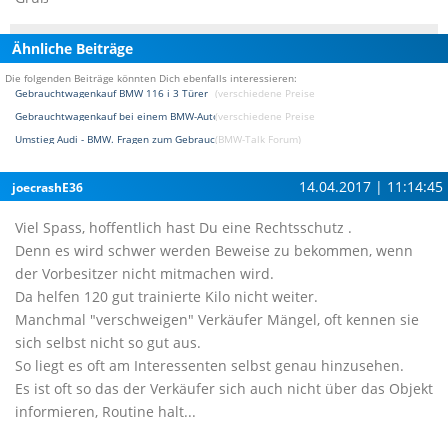
Ähnliche Beiträge
Die folgenden Beiträge könnten Dich ebenfalls interessieren:
Gebrauchtwagenkauf BMW 116 i 3 Türer
(verschiedene Preise / Kaufberatung Forum)
Gebrauchtwagenkauf bei einem BMW-Autohaus? 318i T.
(verschiedene Preise / Kaufberatung Forum)
Umstieg Audi - BMW. Fragen zum Gebrauchtwagenkauf.
(BMW-Talk Forum)
14.04.2017 | 11:14:45
joecrashE36
Viel Spass, hoffentlich hast Du eine Rechtsschutz .
Denn es wird schwer werden Beweise zu bekommen, wenn
der Vorbesitzer nicht mitmachen wird.
Da helfen 120 gut trainierte Kilo nicht weiter.
Manchmal "verschweigen" Verkäufer Mängel, oft kennen sie
sich selbst nicht so gut aus.
So liegt es oft am Interessenten selbst genau hinzusehen.
Es ist oft so das der Verkäufer sich auch nicht über das Objekt
informieren, Routine halt...