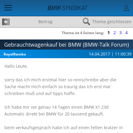
Beitrag
Thema geschlossen
1
2
3
4
Thema ist 4 Seiten lang:
Gebrauchtwagenkauf bei BMW (BMW-Talk Forum)
14.04.2017 | 11:00:39
RoyalRambo
Hallo Leute,
sorry das ich mich erstmal hier so reinschreibe aber die
Sache macht mich einfach so traurig das ich erst mal
schreiben muß und auf tipps hoffe.
Ich habe mir vor genau 14 Tagen einen BMW X1 23d
Automatic direkt bei BMW für 20 tausend gekauft.
beim verkaufsgespräch habe ich auf einen fetten kratzer in