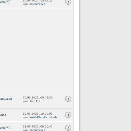
30.06.2026 /10:18:23
eamer77
von:
screamer77
26.06.2026 /09:48:36
eas91128
von:
Toni GT
19.06.2026 /16:09:05
0n5s
von:
Weiß-Blau-Fan-Rude
18.06.2026 /09:00:40
eamer77
von:
screamer77