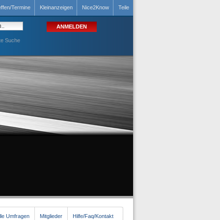
effen/Termine
Kleinanzeigen
Nice2Know
Teile
te Suche
lle Umfragen
Mitglieder
Hilfe/Faq/Kontakt