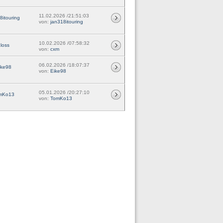
11.02.2026 /21:51:03
8itouring
von:
jan318itouring
10.02.2026 /07:58:32
loss
von:
cxm
06.02.2026 /18:07:37
ike98
von:
Eike98
05.01.2026 /20:27:10
mKo13
von:
TomKo13