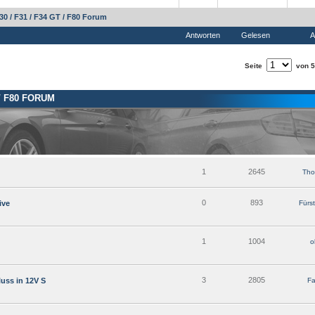
0 / F31 / F34 GT / F80 Forum
Antworten
Gelesen
A
Seite
von 5
 / F80 FORUM
1
2645
Th
0
893
ive
Fürst
1
1004
o
3
2805
uss in 12V S
Fa