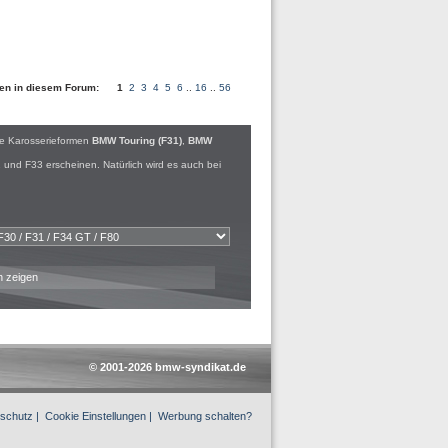
iten in diesem Forum:
1
2
3
4
5
6
..
16
..
56
ie Karosserieformen
BMW Touring (F31)
,
BMW
und F33 erscheinen. Natürlich wird es auch bei
n zeigen
© 2001-2026 bmw-syndikat.de
schutz
|
Cookie Einstellungen
|
Werbung schalten?