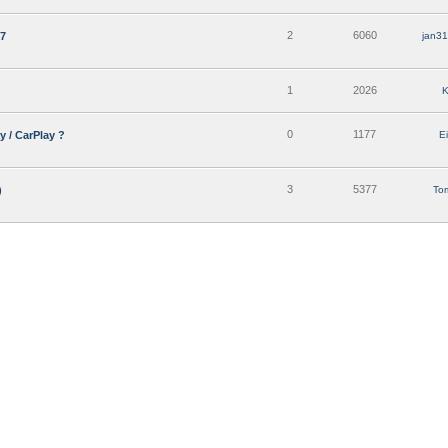
2
6060
47
jan31
1
2026
K
0
1177
 / CarPlay ?
E
3
5377
)
To