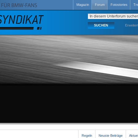
Magazin
Forum
Fotostories
Tr
Erweiter
Regeln
Neuste Beiträge
Aktue