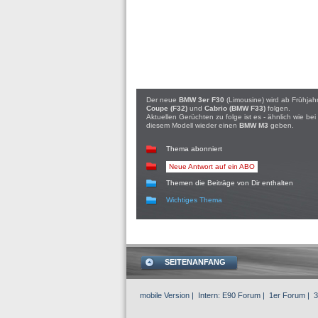
Der neue
BMW 3er F30
(Limousine) wird ab Frühjah
Coupe (F32)
und
Cabrio (BMW F33)
folgen.
Aktuellen Gerüchten zu folge ist es - ähnlich wie be
diesem Modell wieder einen
BMW M3
geben.
Thema abonniert
Neue Antwort auf ein ABO
Themen die Beiträge von Dir enthalten
Wichtiges Thema
SEITENANFANG
mobile Version
| Intern:
E90 Forum
|
1er Forum
|