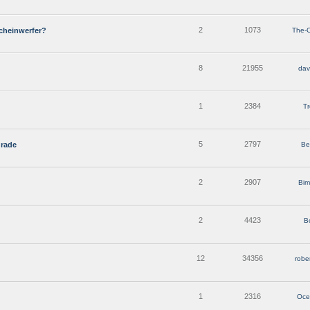
2
1073
cheinwerfer?
The-
8
21955
dav
1
2384
T
5
2797
grade
Be
2
2907
Bim
2
4423
B
12
34356
robe
1
2316
Oce