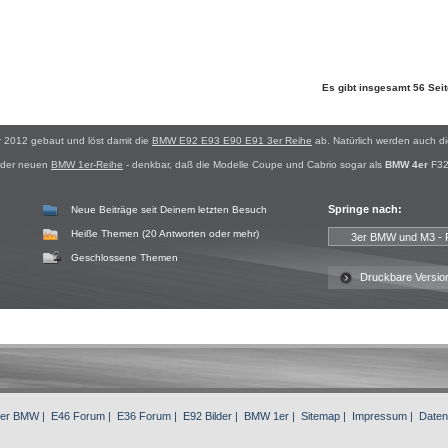
Es gibt insgesamt 56 Se
r 2012 gebaut und löst damit die
BMW E92 E93 E90 E91 3er Reihe
ab. Natürlich werden auch d
i der neuen
BMW 1er-Reihe
- denkbar, daß die Modelle Coupe und Cabrio sogar als
BMW 4er
F32 
Springe nach:
Neue Beiträge seit Deinem letzten Besuch
Heiße Themen (20 Antworten oder mehr)
Geschlossene Themen
Druckbare Versio
3er BMW
|
E46 Forum
|
E36 Forum
|
E92 Bilder
|
BMW 1er
|
Sitemap
|
Impressum
|
Daten