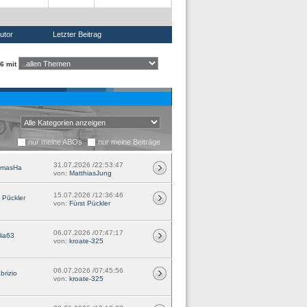
utor
Letzter Beitrag
6 mit
nur meine ABOs
nur meine Beiträge
31.07.2026 /22:53:47
omasHa
von:
MatthiasJung
15.07.2026 /12:36:46
 Pückler
von:
Fürst Pückler
06.07.2026 /07:47:17
lia63
von:
kroate-325
06.07.2026 /07:45:56
brizio
von:
kroate-325