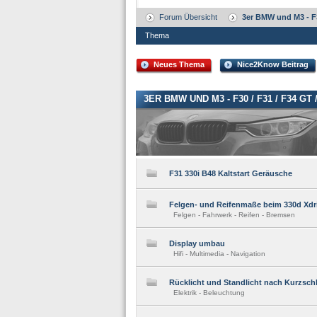
Forum Übersicht
3er BMW und M3 - F3
Thema
Neues Thema
Nice2Know Beitrag
3ER BMW UND M3 - F30 / F31 / F34 GT
F31 330i B48 Kaltstart Geräusche
Felgen- und Reifenmaße beim 330d Xdr
Felgen - Fahrwerk - Reifen - Bremsen
Display umbau
Hifi - Multimedia - Navigation
Rücklicht und Standlicht nach Kurzschl
Elektrik - Beleuchtung