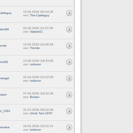
13.06.2026 /00:04:30
Cableguy
von:
The-Cableguy
03.06.2026 /11:07:06
idxx89
von:
Valerie01
13.05.2026 /23:46:59
ronde
von:
Tronde
13.05.2026 /18:33:06
nof30
von:
turbovxr
22.04.2026 /22:02:09
mergirl
von:
turbovxr
07.04.2026 /18:32:39
oisen
von:
Boisen
31.03.2026 /08:32:48
rt_1301
von:
Uncle Tom 1970
19.03.2026 /23:01:31
anview
von:
turbovxr