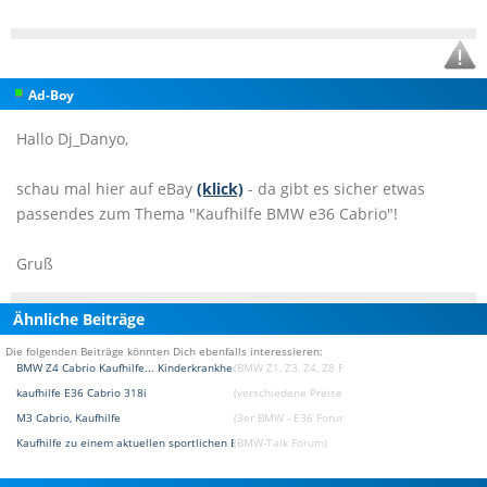
Ad-Boy
Hallo Dj_Danyo,
schau mal hier auf eBay
(klick)
- da gibt es sicher etwas
passendes zum Thema "Kaufhilfe BMW e36 Cabrio"!
Gruß
Ähnliche Beiträge
Die folgenden Beiträge könnten Dich ebenfalls interessieren:
BMW Z4 Cabrio Kaufhilfe... Kinderkrankheiten?
(BMW Z1, Z3, Z4, Z8 Forum)
kaufhilfe E36 Cabrio 318i
(verschiedene Preise / Kaufberatung Forum)
M3 Cabrio, Kaufhilfe
(3er BMW - E36 Forum)
Kaufhilfe zu einem aktuellen sportlichen BMW
(BMW-Talk Forum)