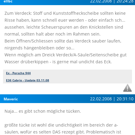
22.02.2008 | 20:24:28
ellbc
Zum Verdeck: Stoff und Kunststoffheckscheibe sollten keine
Risse haben, kann schnell euer werden - oder einfach sch...
aussehen. leichte Scheuerspuren an den Knickstellen sind
normal, sollten halt aber noch im Rahmen sein.
Beim Öffnen/Schliessen sollte das Verdeck sauber laufen,
nirgends hängenbleiben oder so...
Wenn möglich am Dreick Verdeck/A-Säule/Seitenscheibe gut
Wasser drüberkippen - is gerne mal undicht das Eck.
Ex - Porsche 944
E36 Cabrio - Update 03.11.08
22.02.2008 | 20:31:10
Maveric
Naja... es gibt schon mögliche tücken.
größte tücke ist wohl die undichtigkeit im bereich der a-
säulen, wofür es selten DAS rezept gibt. Problematisch ist