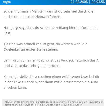
21.02.2008 | 20:03:58
shgfa
zu den normalen Mängeln kannst du sehr viel durch die
Suche und das Nice2know erfahren.
Hast ja gesagt dass du schon ne zeitlang hier im Forum mit
liest.
Tja und was schnell kaputt geht, da werden wohl die
Quelenker an erster Stelle stehen.
Beim Kauf von einem Cabrio ist das Verdeck natürlich das A
und O. Also das sehr genau prüfen.
Kannst ja vielleicht versuchen einen erfahrenen User bei dir
in der Ecke zu finden, der dann mit die zusammen ein Auto
ansehen kann.
<HDStyle> Ist dir schonmal aufgefallen, dass irgendwie nie Amokläufe an Hauptschulen
stattfinden? o.o <Crytek> Ja ist klar. Da schießen ja auch alle zurück.