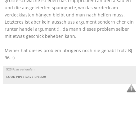
größte schwäche ist eben das tropfproblem an den a-säulen
und die ausgeleierten spanngurte, wo das verdeck am
verdeckkasten hängen bleibt und man nach helfen muss.
Letzteres ist aber kein ausschluss argument sondern eher ein
runter handel argument :) , da mann dieses problem selber
mit etwas geschick beheben kann.
Meiner hat dieses problem übrigens noch nie gehabt trotz BJ
96. :)
523iA zu verkaufen
LOUD PIPES SAVE LIVES!!!