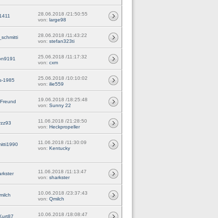
28.06.2018 /21:50:55
1411
von:
large98
28.06.2018 /11:43:22
schmitti
von:
stefan323ti
25.06.2018 /11:17:32
on9191
von:
cxm
25.06.2018 /10:10:02
s-1985
von:
ilie559
19.06.2018 /18:25:48
Freund
von:
Sunny 22
11.06.2018 /21:28:50
yzz93
von:
Heckpropeller
11.06.2018 /11:30:09
itti1990
von:
Kentucky
11.06.2018 /11:13:47
rkster
von:
sharkster
10.06.2018 /23:37:43
milch
von:
Qmilch
10.06.2018 /18:08:47
Kurt87