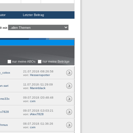
utor
Letzter Beitrag
0 mit
nur meine ABOs
nur meine Beiträge
21.07.2018 /08:26:58
o_cokxx
von:
Hessenspotter
11.07.2018 /11:29:09
an.sari
von:
Maninblack
09.07.2018 /20:48:48
emo33x
von:
cxm
09.07.2018 /13:03:21
ex7828
von:
iAlex7828
08.07.2018 /11:36:26
ehmus
von:
cxm