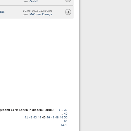
von:
Greis²
10.06.2018 /13:39:05
JUL
von:
M-Power Garage
nsgesamt 1470 Seiten in diesem Forum:
1
..
30
..
40
41
42
43
44
45
46
47
48
49
50
..
60
..
1470