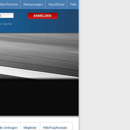
effen/Termine
Kleinanzeigen
Nice2Know
Teile
te Suche
lle Umfragen
Mitglieder
Hilfe/Faq/Kontakt