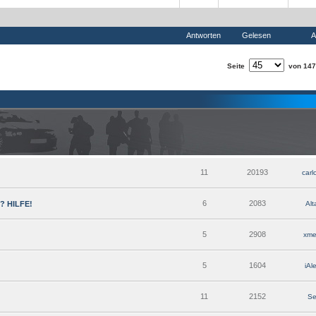
Antworten
Gelesen
A
Seite
von 147
11
20193
carl
6
2083
n? HILFE!
Alt
5
2908
xm
5
1604
iAl
11
2152
S