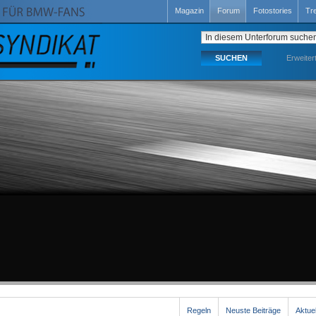
Magazin
Forum
Fotostories
Tr
Erweiter
Regeln
Neuste Beiträge
Aktue