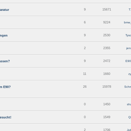
9
15671
aratur
T
6
9224
bmw_
9
2530
ungen
Tys
2
2355
jen
9
2472
assen?
E90
11
1660
z
26
15978
im E90?
Schm
0
1450
sha
0
1549
esucht!
Q
2
1706
Jo