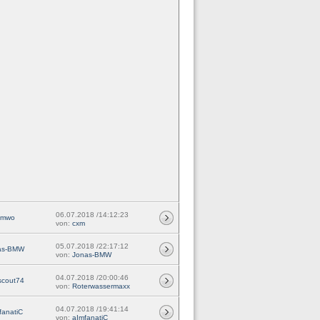
06.07.2018 /14:12:23
mwo
von:
cxm
05.07.2018 /22:17:12
as-BMW
von:
Jonas-BMW
04.07.2018 /20:00:46
scout74
von:
Roterwassermaxx
04.07.2018 /19:41:14
fanatiC
von:
aImfanatiC