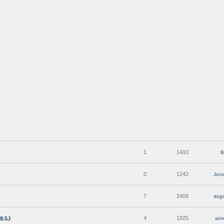
1
1410
B
0
1242
Jon
7
2409
dog
4
1925
8.5J
aIm