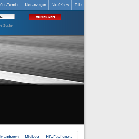
effen/Termine
Kleinanzeigen
Nice2Know
Teile
te Suche
lle Umfragen
Mitglieder
Hilfe/Faq/Kontakt