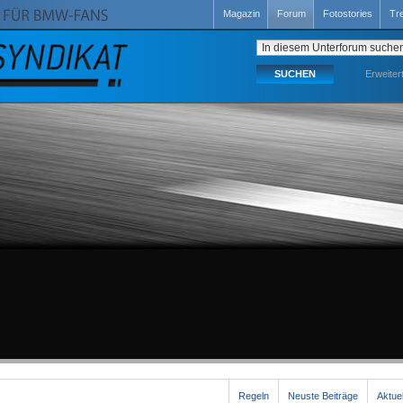
Magazin
Forum
Fotostories
Tr
Erweiter
Regeln
Neuste Beiträge
Aktue