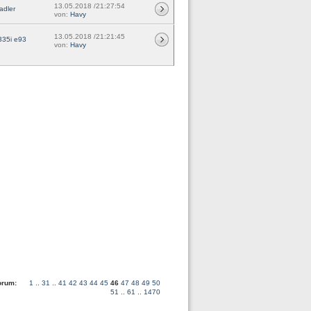
13.05.2018 /21:27:54
adler
von:
Havy
13.05.2018 /21:21:45
35i e93
von:
Havy
 Forum:
1
..
31
..
41
42
43
44
45
46
47
48
49
50
51
..
61
..
1470