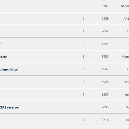
2
2681
Shad
3
3139
AK8
1
2037
H
2
1444
en
1
1583
etzer
Frag
2
1567
lager hinten
Li
8
4028
bai
7
1696
fu
5
2098
GPS receiver
Ma
14
2878
h