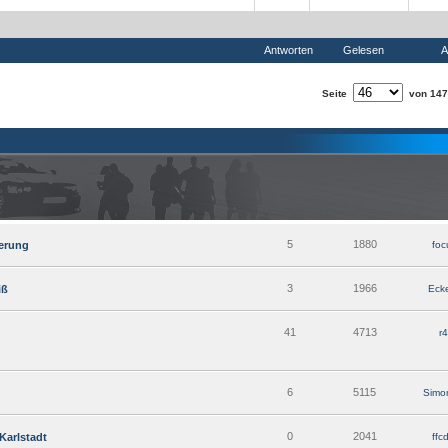
Antworten
Gelesen
A
Seite
von 147
5
1880
ierung
foc
3
1966
iß
Eck
41
4713
r4
6
5115
Simo
0
2041
Karlstadt
ffc