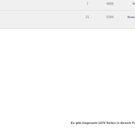
7
4858
R
21
5394
Bmw3
Es gibt insgesamt 1470 Seiten in diesem