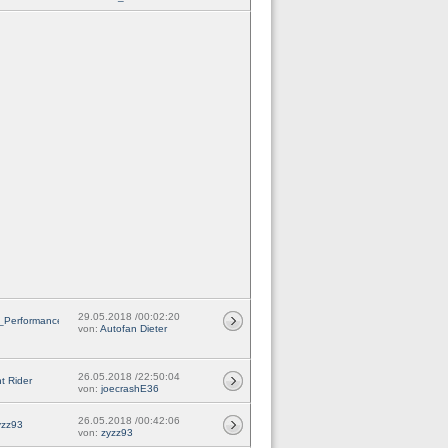
29.05.2018 /00:02:20
Performance_
von:
Autofan Dieter
26.05.2018 /22:50:04
t Rider
von:
joecrashE36
26.05.2018 /00:42:06
yzz93
von:
zyzz93