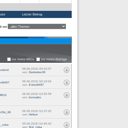
utor
Letzter Beitrag
0 mit
nur meine ABOs
nur meine Beiträge
08.06.2018 /20:33:57
usdevil
von:
Darksidee36
06.06.2018 /16:10:04
ert8497
von:
Eckert8497
06.06.2018 /13:55:59
lf910
von:
bonsaibo
06.06.2018 /12:37:02
nObi_98
von:
Helium
05.06.2018 /14:45:43
d_coba
von:
ffcd_coba