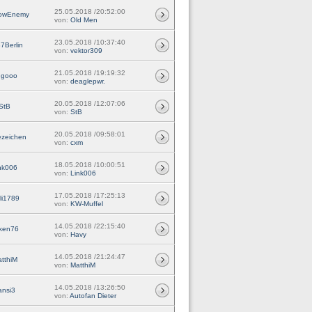
25.05.2018 /20:52:00
owEnemy
von:
Old Men
23.05.2018 /10:37:40
7Berlin
von:
vektor309
21.05.2018 /19:19:32
ugooo
von:
deaglepwr.
20.05.2018 /12:07:06
StB
von:
StB
20.05.2018 /09:58:01
ezeichen
von:
cxm
18.05.2018 /10:00:51
nk006
von:
Link006
17.05.2018 /17:25:13
li1789
von:
KW-Muffel
14.05.2018 /22:15:40
iken76
von:
Havy
14.05.2018 /21:24:47
tthiM
von:
MatthiM
14.05.2018 /13:26:50
ansi3
von:
Autofan Dieter