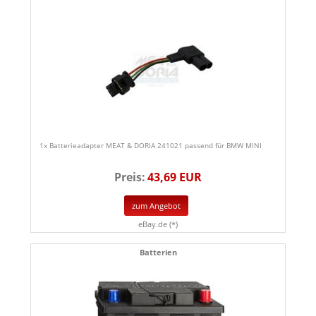
1x Batterieadapter MEAT & DORIA 241021 passend für BMW MINI
Preis:
43,69 EUR
zum Angebot
eBay.de (*)
Batterien