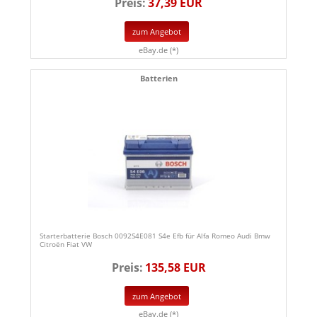
Preis:
37,39 EUR
zum Angebot
eBay.de (*)
Batterien
Starterbatterie Bosch 0092S4E081 S4e Efb für Alfa Romeo Audi Bmw
Citroën Fiat VW
Preis:
135,58 EUR
zum Angebot
eBay.de (*)