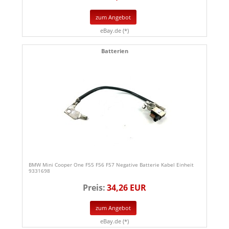
zum Angebot
eBay.de (*)
Batterien
BMW Mini Cooper One F55 F56 F57 Negative Batterie Kabel Einheit
9331698
Preis:
34,26 EUR
zum Angebot
eBay.de (*)