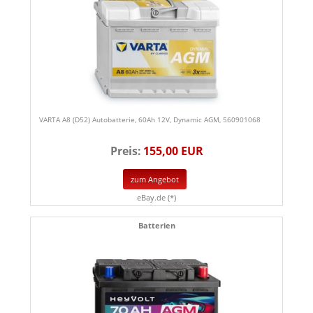
VARTA A8 (D52) Autobatterie, 60Ah 12V, Dynamic AGM, 560901068
Preis:
155,00 EUR
zum Angebot
eBay.de (*)
Batterien