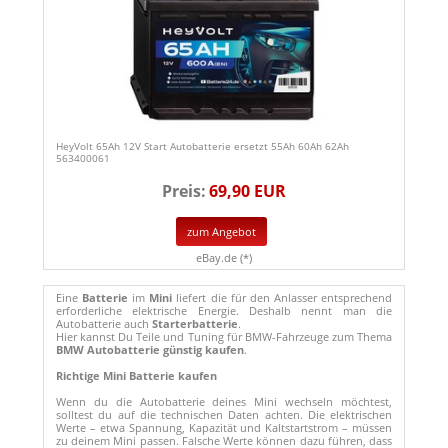
HeyVolt 65Ah 12V Start Autobatterie ersetzt 55Ah 60Ah 62Ah
563400061
Preis:
69,90 EUR
zum Angebot
eBay.de (*)
Eine
Batterie
im
Mini
liefert die für den Anlasser entsprechend
erforderliche elektrische Energie. Deshalb nennt man die
Autobatterie auch
Starterbatterie
.
Hier kannst Du Teile und Tuning für BMW-Fahrzeuge zum Thema
BMW Autobatterie günstig kaufen
.
Richtige Mini Batterie kaufen
Wenn du die Autobatterie deines Mini wechseln möchtest,
solltest du auf die technischen Daten achten. Die elektrischen
Werte – etwa Spannung, Kapazität und Kaltstartstrom – müssen
zu deinem Mini passen. Falsche Werte können dazu führen, dass