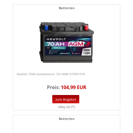
Batterien
HeyVolt 70Ah Autobatterie 12V AGM 570901076
Preis:
104,99 EUR
zum Angebot
eBay.de (*)
Batterien