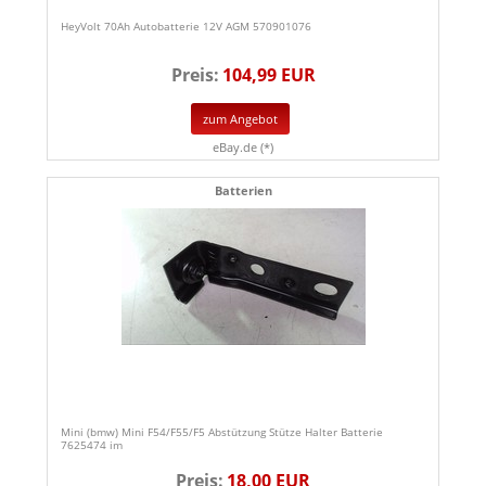
HeyVolt 70Ah Autobatterie 12V AGM 570901076
Preis:
104,99 EUR
zum Angebot
eBay.de (*)
Batterien
Mini (bmw) Mini F54/F55/F5 Abstützung Stütze Halter Batterie
7625474 im
Preis:
18,00 EUR