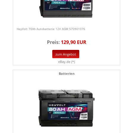
HeyVolt 70Ah Autobatterie 12V AGM 570901076
Preis:
129,90 EUR
zum Angebot
eBay.de (*)
Batterien