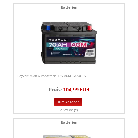
Batterien
HeyVolt 70Ah Autobatterie 12V AGM 570901076
Preis:
104,99 EUR
zum Angebot
eBay.de (*)
Batterien