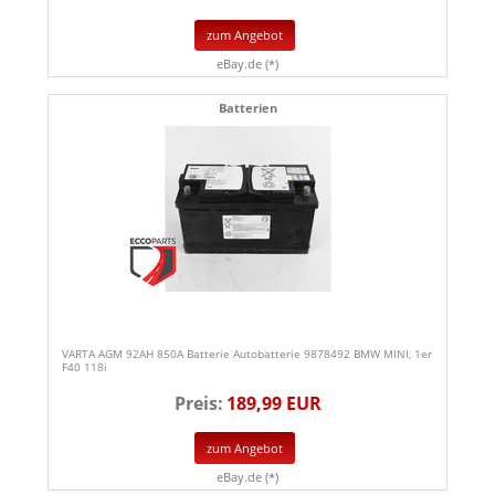
zum Angebot
eBay.de (*)
Batterien
VARTA AGM 92AH 850A Batterie Autobatterie 9878492 BMW MINI, 1er
F40 118i
Preis:
189,99 EUR
zum Angebot
eBay.de (*)