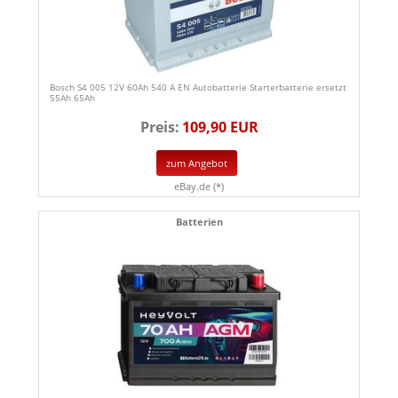
Bosch S4 005 12V 60Ah 540 A EN Autobatterie Starterbatterie ersetzt
55Ah 65Ah
Preis:
109,90 EUR
zum Angebot
eBay.de (*)
Batterien