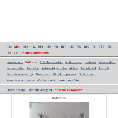
Alle
Mini
R50
R52
R53
R55
R56
R57
R58
R59
R60
R61
F54
F55
F56
F57
<< Bitte auswählen
Zündkerzen
Batterie
Scheibenwischer
Sicherungen
Emblem
Schiebedach
Fensterheber
Getriebe
Automatikgetriebe
Airbag
Tankdeckel
Auspuff
Zentralverriegelung
Türschloss
Klimakompressor
Dichtungen
Waschwasserpumpe
Wischermotor
Innenraumfilter
Starthilfekabel
Batterieladegerät
<< Bitte auswählen
Batterien