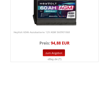
HeyVolt 60Ah Autobatterie 12V AGM 560901068
Preis:
94,88 EUR
zum Angebot
eBay.de (*)