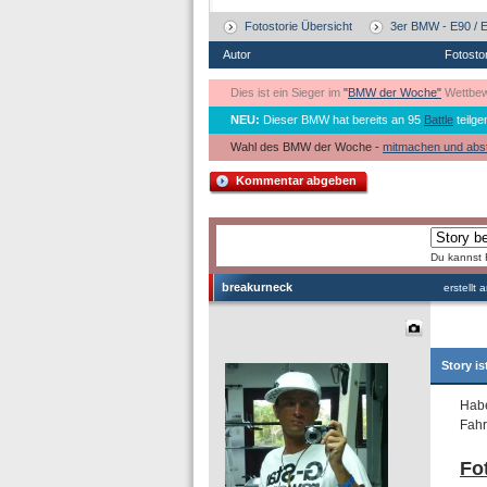
Fotostorie Übersicht
3er BMW - E90 / E
Autor
Fotosto
Dies ist ein Sieger im
"
BMW der Woche"
Wettbew
NEU:
Dieser BMW hat bereits an 95
Battle
teilge
Wahl des BMW der Woche -
mitmachen und abs
Kommentar abgeben
Du kannst 
breakurneck
erstellt
Story is
Habe
Fahr
Fo