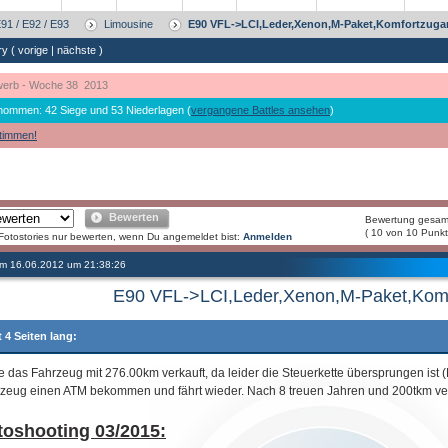
91 / E92 / E93
Limousine
E90 VFL->LCI,Leder,Xenon,M-Paket,Komfortzug
ry (
vorige
|
nächste
)
erb - Woche 38 2013
nommen: 42 Siege und 53 Niederlagen (
vergangene Battles ansehen
)
timmen!
Bewerten
Bewertung gesam
( 10 von 10 Punkt
Fotostories nur bewerten, wenn Du angemeldet bist:
Anmelden
 am 16.06.2012 um 21:38:26
E90 VFL->LCI,Leder,Xenon,M-Paket,Kom
t 4 Seiten lang:
 das Fahrzeug mit 276.00km verkauft, da leider die Steuerkette übersprungen ist (
zeug einen ATM bekommen und fährt wieder. Nach 8 treuen Jahren und 200tkm verm
toshooting 03/2015: