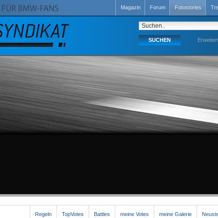
Magazin
Forum
Fotostories
Tr
Erweiter
Regeln
TopVotes
Battles
meine Votes
meine Galerie
Neuste