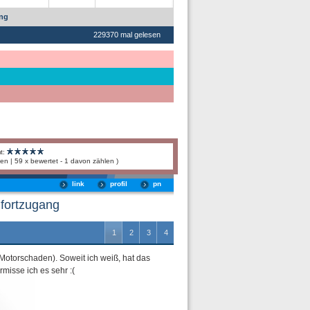
ang
229370 mal gelesen
t:
en | 59 x bewertet - 1 davon zählen )
link
profil
pn
fortzugang
1
2
3
4
Motorschaden). Soweit ich weiß, hat das
isse ich es sehr :(