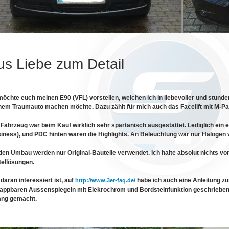
us Liebe zum Detail
möchte euch meinen E90 (VFL) vorstellen, welchen ich in liebevoller und stund
em Traumauto machen möchte. Dazu zählt für mich auch das Facelift mit M-Pa
Fahrzeug war beim Kauf wirklich sehr spartanisch ausgestattet. Lediglich ein
iness), und PDC hinten waren die Highlights. An Beleuchtung war nur Halogen 
den Umbau werden nur Original-Bauteile verwendet. Ich halte absolut nichts vo
ellösungen.
daran interessiert ist, auf
habe ich auch eine Anleitung z
http://www.3er-faq.de/
appbaren Aussenspiegeln mit Elekrochrom und Bordsteinfunktion geschrieben,
ang gemacht.