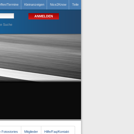
effen/Termine
Kleinanzeigen
Nice2Know
Teile
te Suche
 Fotostories
Mitglieder
Hilfe/Faq/Kontakt