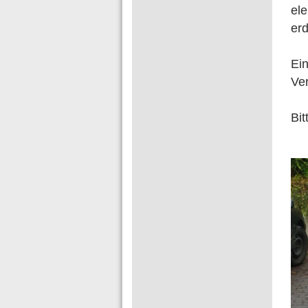
ele
er
Ei
Ve
Bit