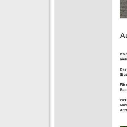
A
Ich 
mein
Das 
(Bus
Für 
Bast
Wer 
ankl
Anf