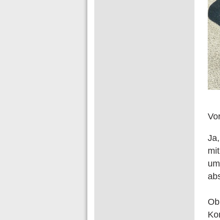
Vo
Ja,
mit
um
abs
Ob
Kom