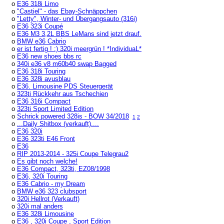
o
E36 318i Limo
o
"Castiel" - das Ebay-Schnäppchen
o
"Letty", Winter- und Übergangsauto (316i)
o
E36 323i Coupé
o
E36 M3 3,2L BBS LeMans sind jetzt drauf.
o
BMW e36 Cabrio
o
er ist fertig ! :) 320i meergrün ! *IndividuaL*
o
E36 new shoes bbs rc
o
340i e36 v8 m60b40 swap Bagged
o
E36 318i Touring
o
E36 328i avusblau
o
E36. Limousine PDS Steuergerät
o
323ti Rückkehr aus Tschechien
o
E36 316i Compact
o
323ti Sport Limited Edition
o
Schrick powered 328is - BOW 34/2018
1
2
o
...Daily Shitbox (verkauft)....
o
E36 320i
o
E36 323ti E46 Front
o
E36
o
RIP 2013-2014 - 325i Coupe Telegrau2
o
Es gibt noch welche!
o
E36 Compact, 323ti, EZ08/1998
o
E36, 320i Touring
o
E36 Cabrio - my Dream
o
BMW e36 323 clubsport
o
320i Hellrot (Verkauft)
o
320i mal anders
o
E36 328i Limousine
o
E36 , 320i Coupe , Sport Edition