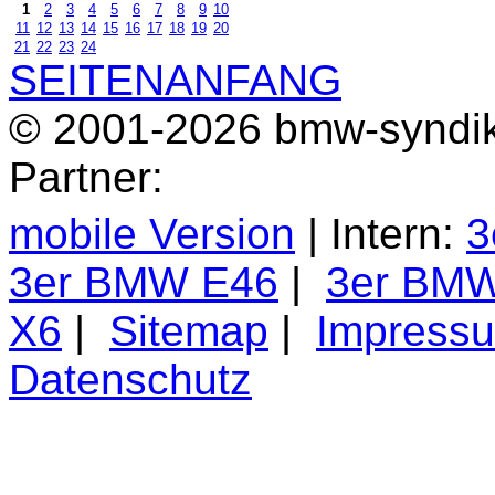
1
2
3
4
5
6
7
8
9
10
11
12
13
14
15
16
17
18
19
20
21
22
23
24
SEITENANFANG
© 2001-2026 bmw-syndik
Partner:
mobile Version
| Intern:
3
3er BMW E46
|
3er BM
X6
|
Sitemap
|
Impress
Datenschutz