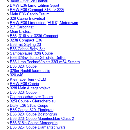
o
340iA - E36 V8 Umbau
o
BMW E36 Limo Edition Sport
o
BMW E36 Compact 316i -> 323i
o
Mein E36 Cabrio Traum
o
328 Cabrio Individual
o
BMW E36 Limousine [HULK] Motorswap
o
21° Carbonität
o
Mein Erster....
o
E36, 316i <-> 323ti Compact
o
323ti Compact E36
o
E36 mit Styling 23
o
E36 Cabrio Baby 3er
o
Samoablaues 320i Coupe
o
E36 328nv Turbo GT style Drifter
o
E36 Limo TechnoViolett 330i m54 Streeto
o
E36 328i Coupe
o
328er Nachtblaumetallic
o
320 e46
o
Klein aber fein - OEM
o
BMW E36 Cabrio
o
328i Mein Alltagsprojekt
o
E36 323i Coupe
o
Cosmosschwarzer Traum
o
325i Coupé - Gletscherblau
o
Daily E36 318is Coupe
o
E36 Coupe 320i Fjordgrau
o
E36 320i Coupe Bostongrün
o
E36 323i Coupe Mauritiusblau Class 2
o
E36 318is Coupe Moreagrün
o
E36 325i Coupe Diamantschwarz