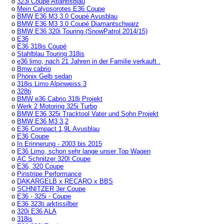
o
323i Coupé Atlantisblau
o
Mein Calypsorotes E36 Coupe
o
BMW E36 M3 3.0 Coupé Avusblau
o
BMW E36 M3 3.0 Coupé Diamantschwarz
o
BMW E36 320i Touring (SnowPatrol 2014/15)
o
E36
o
E36 318is Coupé
o
Stahlblau Touring 318is
o
e36 limo, nach 21 Jahren in der Familie verkauft .
o
Bmw cabrio
o
Phönix Gelb sedan
o
318is Limo Alpinweiss 3
o
328ti
o
BMW e36 Cabrio 318i Projekt
o
Werk 2 Motoring 325i Turbo
o
BMW E36 325i Tracktool Vater und Sohn Projekt
o
BMW E36 M3 3,2
o
E36 Compact 1,9L Avusblau
o
E36 Coupe
o
In Erinnerung - 2003 bis 2015
o
E36 Limo, schon sehr lange unser Top Wagen
o
AC Schnitzer 320I Coupe
o
E36, 320 Coupe
o
Pinstripe Performance
o
DAKARGELB x RECARO x BBS
o
SCHNITZER 3er Coupe
o
E36 - 325i - Coupe
o
E36 323ti arktissilber
o
320i E36 ALA
o
318is