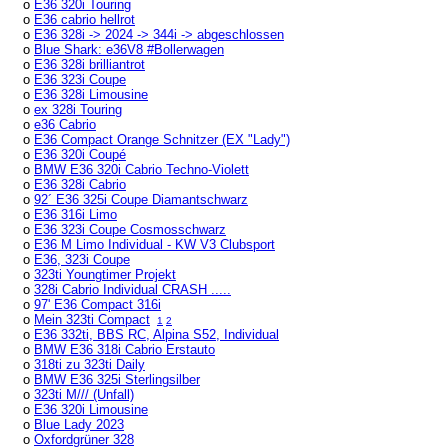
o
E36 320i Touring
o
E36 cabrio hellrot
o
E36 328i -> 2024 -> 344i -> abgeschlossen
o
Blue Shark: e36V8 #Bollerwagen
o
E36 328i brilliantrot
o
E36 323i Coupe
o
E36 328i Limousine
o
ex 328i Touring
o
e36 Cabrio
o
E36 Compact Orange Schnitzer (EX "Lady")
o
E36 320i Coupé
o
BMW E36 320i Cabrio Techno-Violett
o
E36 328i Cabrio
o
92´ E36 325i Coupe Diamantschwarz
o
E36 316i Limo
o
E36 323i Coupe Cosmosschwarz
o
E36 M Limo Individual - KW V3 Clubsport
o
E36, 323i Coupe
o
323ti Youngtimer Projekt
o
328i Cabrio Individual CRASH .....
o
97' E36 Compact 316i
o
Mein 323ti Compact
1
2
o
E36 332ti, BBS RC, Alpina S52, Individual
o
BMW E36 318i Cabrio Erstauto
o
318ti zu 323ti Daily
o
BMW E36 325i Sterlingsilber
o
323ti M/// (Unfall)
o
E36 320i Limousine
o
Blue Lady 2023
o
Oxfordgrüner 328