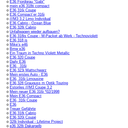
o
E36 Fjordgrau "Gabi"
o
mein e36 318ti compact
o
E36 316i Coupe
o
E36 Compact´er 316i
o
///M3 3.2 Limo Individual
o
E36 Cabrio - Ozean Blue
o
E36 328i Cabrio
o
Unfallwagen wieder aufbauen?
o
E36 318is Coupe - M-Packet ab Werk - Technoviolett
o
E36 318 is
o
Mike’s e46
o
Bmw e36
o
Ein Traum in Techno Violett Metallic
o
E36 320 Coupe
o
Daily E36
o
E36 , 316i
o
E36 323i Mattschwarz
o
Mein erstes Auto - E36
o
E36, 316i Limousine
o
E36 328 Grauguss m Optik Touring
o
Estoriles ///M3 Coupe 3.2
o
Mein neuer E36 316i *02/1998
o
Mein E36 Compact
o
E36, 316i Coupe
o
E36
o
Treuer Gefährte
o
E36 318i Cabrio
o
E36 320i Coupé
o
328i Individual - Lifetime Project
o
e36 328i Dakargelb