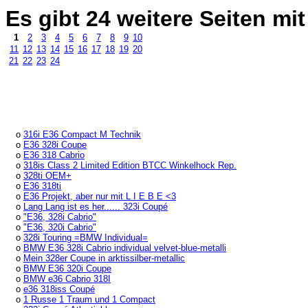
Es gibt 24 weitere Seiten 
1
2
3
4
5
6
7
8
9
10
11
12
13
14
15
16
17
18
19
20
21
22
23
24
o
316i E36 Compact M Technik
o
E36 328i Coupe
o
E36 318 Cabrio
o
318is Class 2 Limited Edition BTCC Winkelhock Rep.
o
328ti OEM+
o
E36 318ti
o
E36 Projekt, aber nur mit L I E B E <3
o
Lang Lang ist es her...... 323i Coupé
o
"E36, 328i Cabrio"
o
"E36, 320i Cabrio"
o
328i Touring =BMW Individual=
o
BMW E36 328i Cabrio individual velvet-blue-metalli
o
Mein 328er Coupe in arktissilber-metallic
o
BMW E36 320i Coupe
o
BMW e36 Cabrio 318I
o
e36 318iss Coupé
o
1 Russe 1 Traum und 1 Compact