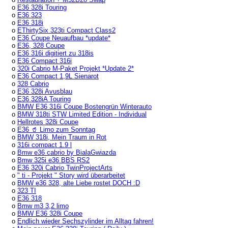
o
E36 328i Touring
o
E36 323
o
E36 318i
o
EThirtySix 323ti Compact Class2
o
E36 Coupe Neuaufbau *update*
o
E36, 328 Coupe
o
E36 316i digitiert zu 318is
o
E36 Compact 316i
o
320i Cabrio M-Paket Projekt *Update 2*
o
E36 Compact 1,9L Sienarot
o
328 Cabrio
o
E36 328i Avusblau
o
E36 328iA Touring
o
BMW E36 316i Coupe Bostengrün Winterauto
o
BMW 318ti STW Limited Edition - Individual
o
Hellrotes 328i Coupe
o
E36 🥤 Limo zum Sonntag
o
BMW 318i, Mein Traum in Rot
o
316i compact 1.9 l
o
Bmw e36 cabrio by BialaGwiazda
o
Bmw 325i e36 BBS RS2
o
E36 320i Cabrio TwinProjectArts
o
" ti - Projekt " Story wird überarbeitet
o
BMW e36 328, alte Liebe rostet DOCH :D
o
323 TI
o
E36 318
o
Bmw m3 3,2 limo
o
BMW E36 328i Coupe
o
Endlich wieder Sechszylinder im Alltag fahren!