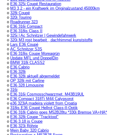
o
E36 325i Coupé Restauration
o
M3 3,2 - ein Kraftwerk im Originalzustand 45000km
o
328i Coupé
o
320i Touring
o
Roadrunner 323
o
E36 316i Compact
o
E36 318is Class II
o
325i | Ac Schnitzer | Gewindefahrwerk
o
320i M3 rost bearbeit , dachhimmel kunststoffe
o
Lars E36 Coupé
o
AC Schnitzer S3S
o
E36 318is Coupe Moreagrün
o
Update MFL und DoppelDin
o
BMW 318i CLASS2
o
E36 Cabrio
o
E36 328i
o
E36 328i aktuell abgemeldet
o
QP 328i mit Carline
o
E36 328 Limousine
o
316i
o
E36 316i Cosmosschwarzmet. M43B19UL
o
E36 Compact 318Ti M44 Calypsorot
o
e36 323iA madeira violett from Croatia
o
318is E36 Coupé Hellrot Class-II-Optik
o
E36 318i Cabrio goes M52B28tu *330i Bremse VA+HA*
o
E36 328i Coupe "Tracktool"
o
E36 3.18 is Coupe
o
E36 323i Röhrie
o
Mein Baby 320 Cabrio
o
Restauration + M52B28 Swap