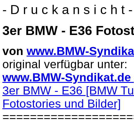
- D r u c k a n s i c h t -
3er BMW - E36 Fotosto
von
www.BMW-Syndika
original verfügbar unter:
www.BMW-Syndikat.de [F
3er BMW - E36 [BMW Tun
Fotostories und Bilder]
===================