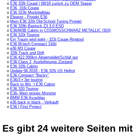
o
E36 328i Coupé | 08/18 zurück zu OEM Teaser
o
E36, 316i Coupe
o
E36 323ti Montréalblau
o
Eleanor - Projekt E36
o
Mein E36 320i Old-School Tuning Projekt
o
E36 328ti Bastuck Z3 3.0 ESD
o
E36/M3B Cabrio in COSMOSSCHWARZ METALLIC (303)
o
E36 320i Touring
o
Ein Traum wird wahr - 323i Coupe Ringtool
o
E36 M-tech Compact 316ti
o
e36 M3 Coupe
o
328i Track und Drift
o
E36 422.000km Abgemeldet/Schlaf gut
o
E36 Class 2, Auslieferungs Zustand
o
E36 328i Cabrio
o
Update 06.2018 - E36 325i US Hellrot
o
E36 Compact "Becky"
o
E36/3 • 3er touring
o
Back to 90s :) E36 Cabrio
o
E36 320 Touring
o
E36- Mein grünes Monster
o
BMW E36 Avusblau
o
e36 back in black - Verkauft
o
E36 | First Project
Es gibt 24 weitere Seiten 