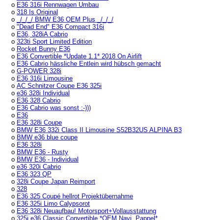
o
E36 316i Rennwagen Umbau
o
318 Is Original
o
_/_/_/ BMW E36 OEM Plus _/_/_/
o
"Dead End" E36 Compact 316i
o
E36, 328iA Cabrio
o
323ti Sport Limited Edition
o
Rocket Bunny E36
o
E36 Convertible *Update 1.1* 2018 On Airlift
o
E36 Cabrio hässliche Entlein wird hübsch gemacht
o
G-POWER 328i
o
E36 316i Limousine
o
AC Schnitzer Coupe E36 325i
o
e36 328i Individual
o
E36 328 Cabrio
o
E36 Cabrio was sonst :-)))
o
E36
o
E36 328i Coupe
o
BMW E36 332i Class II Limousine S52B32US ALPINA B3
o
BMW e36 blue coupe
o
E36 328i
o
BMW E36 - Rusty
o
BMW E36 - Individual
o
e36 320i Cabrio
o
E36 323 QP
o
328i Coupe Japan Reimport
o
328
o
E36 325 Coupé hellrot Projektübernahme
o
E36 325i Limo Calypsorot
o
E36 328i Neuaufbau! Motorsport+Vollausstattung
o
325i e36 Classic Convertible *OEM Navi, Pappel*