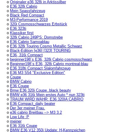
o
Originaler e36 328i in Arktissilber
o
E36 328i Cabrio
o
Mein Spassfahrzeug
o
Black Red Compact
o
M3-Performance 2019
o
320i Cosmosschwarzes Erbstück
o
E36 323ti
o
Klassiker first
o
328i Cabrio 249PS: Domstrebe
o
E36 Cabrio Samoablau
o
E36 328i Touring Cosmo Metallic Schwarz
o
Black-Edition [e36] [323] TOURING
o
E36, 316i Compact
o
beginner198´s E36, 328i Cabrio cosmosschwarz
o
Beginner198´s E36, 328i Cabrio montreal-blau
o
E36 318ti Compact Slalomfahrzeug
o
E36 M3 S54 "Exclusive Edition"
o
Coupe
o
BMW Cabrio
o
E36 Coupe
o
Bmw E36 320i Coupe..black beauty
o
BMW e36 316i Mein erstes Auto * nun 323ti
o
TRAUM WIRD WAHR: E36 320IA CABRIO
o
E36 Compact_daily beater
o
Der 3er meiner Frau.
o
e36 cabrio Breitbau --> M3 3.2
o
Low Life :P
o
meiner
o
E36 316i Coupe
o
BMW E36 V12 350i Update: H-Kennzeichen