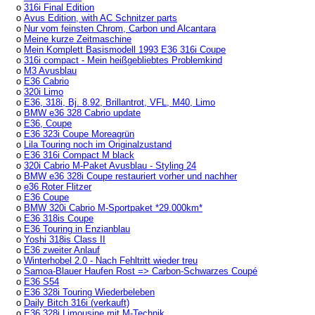
o
316i Final Edition
o
Avus Edition, with AC Schnitzer parts
o
Nur vom feinsten Chrom, Carbon und Alcantara
o
Meine kurze Zeitmaschine
o
Mein Komplett Basismodell 1993 E36 316i Coupe
o
316i compact - Mein heißgebliebtes Problemkind
o
M3 Avusblau
o
E36 Cabrio
o
320i Limo
o
E36, 318i, Bj. 8.92, Brillantrot, VFL, M40, Limo
o
BMW e36 328 Cabrio update
o
E36, Coupe
o
E36 323i Coupe Moreagrün
o
Lila Touring noch im Originalzustand
o
E36 316i Compact M black
o
320i Cabrio M-Paket Avusblau - Styling 24
o
BMW e36 328i Coupe restauriert vorher und nachher
o
e36 Roter Flitzer
o
E36 Coupe
o
BMW 320i Cabrio M-Sportpaket *29.000km*
o
E36 318is Coupe
o
E36 Touring in Enzianblau
o
Yoshi 318is Class II
o
E36 zweiter Anlauf
o
Winterhobel 2.0 - Nach Fehltritt wieder treu
o
Samoa-Blauer Haufen Rost => Carbon-Schwarzes Coupé
o
E36 S54
o
E36 328i Touring Wiederbeleben
o
Daily Bitch 316i (verkauft)
o
E36 328i Limousine mit M-Technik