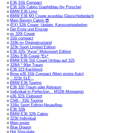
o
E36,316i Compact
o
E36 328i Cabrio Graphitblau (by Porsche)
o
BMW E36 Limo
o
BMW E36 M3 Coupe avusblau Glasschiebedach
o
Mein Bayern Cabrio 😎
o
(EX) 328i Coupe: Update: Karosseriearbeiten
o
Der Erste und Einzige
o
ex 320i Coupé
o
316i compact
o
318ti im Originalzustand
o
323ti Sport Limited Edition
o
E36 325i "Avus" Motorsport Edition
o
318is E36 Coupé *Ex*
o
BMW E36 316 Coupé Umbau auf 325
o
328iA * 90er Traum
o
E36 323 Kackbock
o
Bmw e36 316i Compact (Mein erstes Auto)
o
.::323ti SLE::.
o
BMW E36 Touring
o
E36 320 Traum oder Alptraum
o
Individual in Perfection... M328i Moreagrün
o
e36 323i Clubsport
o
Chilli - 316i Touring
o
318is Sport Edition-Neuaufbau
o
E36 328i
o
BMW E36 328i Cabrio
o
323ti Individual
o
Mein erster
o
Blue Dragon
o
Hot Shocolate