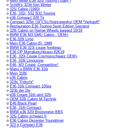
o
Mein neuer E36 320i Touring ( Daily )
o
Schiffi's 323ti fürn Winter
o
325i Cabrio (1993)
o
E36, 332i, S52 B32 Touring
o
e36 Compact 328 Tii
o
Compact 325ti /19"CSL/Stanceworks/ OEM *Verkauft*
o
Restauration E36 Touring Sport Edition Sierrarot
o
328i Cabrio on Hartge Wheels bagged 10/19
o
BMW E36 M3 SMG Cabrio - OEM+
o
E36 328i Limo
o
Mein E36 Cabrio Bj. 1999
o
BMW E36 323i coupe fjordgrau
o
E36 QP Marrakeschbraun #2K19
o
E36, 320i Coupe Cosmosschwarz OEM+
o
E36, 328i Limousine
o
E46, M3 Coupé „Competition“
o
Mario´s BMW E36 316i
o
Mein 318ti
o
e36 Cabrio
o
323ti "Fidschi"
o
E36 316i Compact 105ps
o
323ti der 2te
o
e36 Coupe 316i wird 325i
o
OEM 328i Cabrio M-Technik
o
E46 Black Pearl
o
E36, 316i Compact
o
BMW e36 320i Bostongrün BBS
o
325i Cabrio schwarz II
o
E36 Cabrio Dezenter Youngtimer
o
323 ti Compact E36