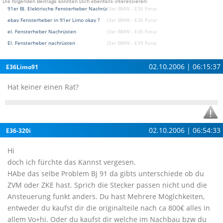
Die folgenden Beiträge könnten Dich ebenfalls interessieren:
91er BJ. Elektrische Fensterheber Nachrüsten
(3er BMW - E36 Forum)
ebay Fensterheber in 91er Limo okay ?
(3er BMW - E36 Forum)
el. Fensterheber Nachrüsten
(3er BMW - E36 Forum)
El. Fensterheber nachrüsten
(5er BMW - E39 Forum)
02.10.2006 | 06:15:37
E36Limo91
Hat keiner einen Rat?
02.10.2006 | 06:54:33
E36-320i
Hi
doch ich fürchte das Kannst vergesen.
HAbe das selbe Problem Bj 91 da gibts unterschiede ob du
ZVM oder ZKE hast. Sprich die Stecker passen nicht und die
Ansteuerung funkt anders. Du hast Mehrere Möglchkeiten,
entweder du kaufst dir die originalteile nach ca 800€ alles in
allem Vo+hi. Oder du kaufst dir welche im Nachbau bzw du