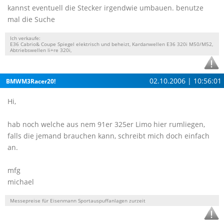
kannst eventuell die Stecker irgendwie umbauen. benutze
mal die Suche
Ich verkaufe:
E36 Cabrio& Coupe Spiegel elektrisch und beheizt, Kardanwellen E36 320i M50/M52,
Abtriebswellen li+re 320i,
02.10.2006 | 10:56:01
BMWM3Racer20!
Hi,
hab noch welche aus nem 91er 325er Limo hier rumliegen,
falls die jemand brauchen kann, schreibt mich doch einfach
an.
mfg
michael
Messepreise für Eisenmann Sportauspuffanlagen zurzeit