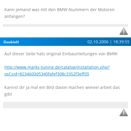
Kann jemand was mit den BMW-Nummern der Motoren
anfangen?
02.10.2006 | 18:39:55
DoubleH
Auf dieser Seite hats original Einbaunleitungen von BMW:
http://www.marks-tuning.de/catalog/installation.php?
osCsid=8234600d5340fafef308c3352f3eff05
Kannst dir ja mal ein Bild davon machen wieviel arbeit das
gibt