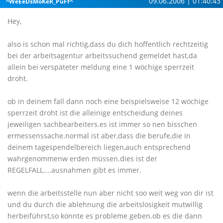
09.06.2006 | 01:40:43
^WeEeDsMoKeR_PuFf^
Hey,
also is schon mal richtig,dass du dich hoffentlich rechtzeitig
bei der arbeitsagentur arbeitssuchend gemeldet hast,da
allein bei verspäteter meldung eine 1 wöchige sperrzeit
droht.
ob in deinem fall dann noch eine beispielsweise 12 wöchige
sperrzeit droht ist die alleinige entscheidung deines
jeweiligen sachbearbeiters.es ist immer so nen bisschen
ermessenssache.normal ist aber,dass die berufe,die in
deinem tagespendelbereich liegen,auch entsprechend
wahrgenommenw erden müssen.dies ist der
REGELFALL....ausnahmen gibt es immer.
wenn die arbeitsstelle nun aber nicht soo weit weg von dir ist
und du durch die ablehnung die arbeitslosigkeit mutwillig
herbeiführst,so könnte es probleme geben.ob es die dann