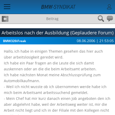
Beitrag
Arbeitslos nach der Ausbildung (Geplaudere Forum)
08.06.2006 | 21:53:05
BMW320iFreak
Hallo, ich habe in einigen Themen gesehen das hier auch
über arbeitslosigkeit geredet wird.
Ich habe ein Paar fragen an die Leute die sich damit
auskennen oder an die die beim Arbeitsamt arbeiten.
Ich habe nächsten Monat meine Abschlussprüfung zum
Automobilkaufmann.
- Weil ich nicht wusste ob ich übernommen werde habe ich
mich beim Arbeitsamt arbeitssuchend gemeldet.
- Mein Chef hat mir kurz danach einen Job angeboten den ich
aber abgelehnt habe, weil der Arbeitsweg weiter ist, mir die
Arbeit nicht liegt und ich in der Filiale mit den Kollegen nicht