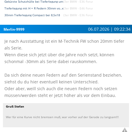
Gekürzte Schutzhülle bei Tieferlegung um ca. 30mm
(3er BMW - E36 Forum)
Tieferlegung mit H + R Federn 30mm vo..x 20mm hi.
(3er BMW - E46 Forum)
30mm Tieferlegung Compact bei 8,5x18
(3er BMW - E36 Forum)
06.07.2026 | 09:22:34
Merlin-9999
Je nach Ausstattung ist ein M-Technik FW schon 20mm tiefer
als Serie.
Wenn diese sich jetzt über die Jahre noch setzt, können
schonmal -30mm als Serie dabei rauskommen.
Da sich deine neuen Federn auf den Serienstand beziehen,
siehst du du hier eventuell keinen Unterschied.
Oder aber, weill sich auch die neuen Federn noch setzen
müssen/werden steht er jetzt höher als vor dem Einbau.
Gruß Stefan
Wer für eine Kurve nicht bremsen muß, war vorher auf der Gerade zu langsam!!!