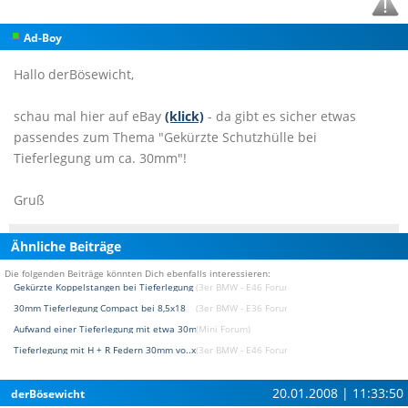
Ad-Boy
Hallo derBösewicht,
schau mal hier auf eBay
(klick)
- da gibt es sicher etwas
passendes zum Thema "Gekürzte Schutzhülle bei
Tieferlegung um ca. 30mm"!
Gruß
Ähnliche Beiträge
Die folgenden Beiträge könnten Dich ebenfalls interessieren:
Gekürzte Koppelstangen bei Tieferlegung ?
(3er BMW - E46 Forum)
30mm Tieferlegung Compact bei 8,5x18
(3er BMW - E36 Forum)
Aufwand einer Tieferlegung mit etwa 30mm Federn
(Mini Forum)
Tieferlegung mit H + R Federn 30mm vo..x 20mm hi.
(3er BMW - E46 Forum)
20.01.2008 | 11:33:50
derBösewicht