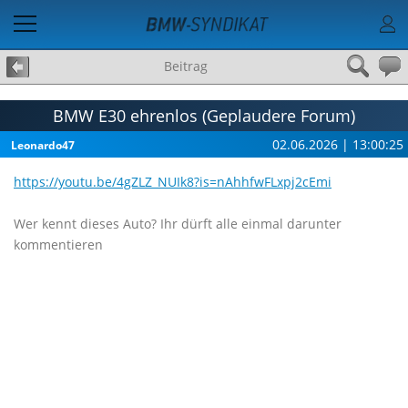
Beitrag
BMW E30 ehrenlos (Geplaudere Forum)
02.06.2026 | 13:00:25
Leonardo47
https://youtu.be/4gZLZ_NUIk8?is=nAhhfwFLxpj2cEmi
Wer kennt dieses Auto? Ihr dürft alle einmal darunter
kommentieren