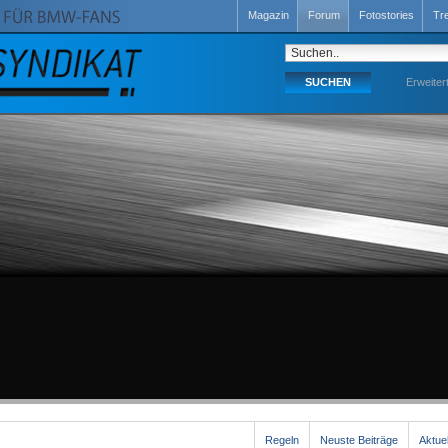
Magazin
Forum
Fotostories
Tr
Erweiter
Regeln
Neuste Beiträge
Aktue