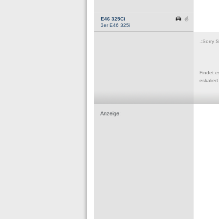
E46 325Ci
3er E46 325i
.:Sorry 
Findet e
eskalier
Anzeige: