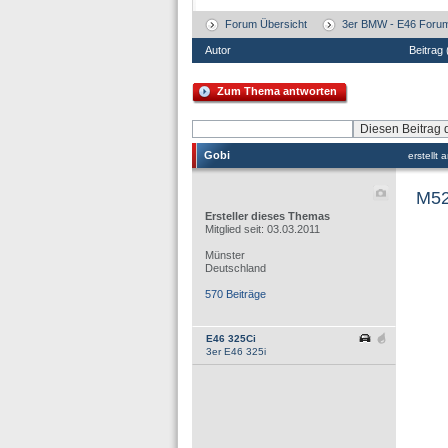
Forum Übersicht
3er BMW - E46 Foru
Autor
Beitrag
Zum Thema antworten
Gobi
erstellt
M52
Ersteller dieses Themas
Mitglied seit: 03.03.2011
Münster
Deutschland
570 Beiträge
E46 325Ci
3er E46 325i