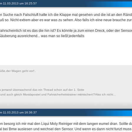
 am 11.03.2013 um 16:25:57
er Suche nach Falschluft hatte ich die Klappe mal gesehen und die ist an den Ränd
uß so. Nicht extrem aber es war was zu sehen. Also falls ich eine neue brauche zu
ahrscheinlich ist es das die hin ist? Es könnte ja zum einen Dreck, oder der Sensor
Säuberung ausreichend... was man so ließt jedenfalls
Süße,der Wagen geht vor!:.
s jemand überraschend das ein Thread schon auf der 1. Seite
t und auch gleich Moralapostel und Fahrsicherheitstrainer mitmischen!?Also ich nicht...
 am 11.03.2013 um 16:36:37
n besorg ich mir mal den Liqui Moly Reiniger mit dem langen eumel dran. Sollte da
al bei Bmw auslesen und wechsel den Sensor. Und wenn es dann nicht funzt muss e