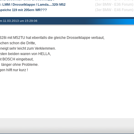
(3er BMW - E36 Forum)
r: LMM / Drosselklappe / Lamda....320i M52
(3er BMW - E46 Forum)
speiche 119 mit 205ern WR???
 am 11.03.2013 um 15:29:06
328i mit M52TU hat ebenfalls die gleiche Drosselklappe verbaut,
schen schon die Dritte,
 neigt sehr leicht zum Verklemmen.
rsten beiden waren von HELLA,
 ist BOSCH eingebaut,
 länger ohne Probleme.
en hilft nur kurz !