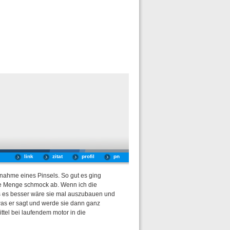
link
zitat
profil
pn
enahme eines Pinsels. So gut es ging
ne Menge schmock ab. Wenn ich die
as es besser wäre sie mal auszubauen und
b was er sagt und werde sie dann ganz
tel bei laufendem motor in die