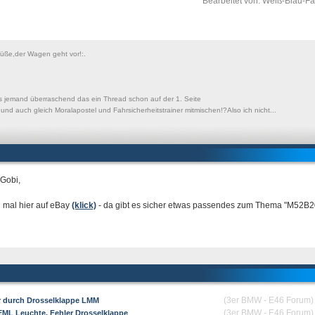
Bearbeitet von: Weiß-Blau-
Süße,der Wagen geht vor!:.
s jemand überraschend das ein Thread schon auf der 1. Seite
t und auch gleich Moralapostel und Fahrsicherheitstrainer mitmischen!?Also ich nicht...
 Gobi,
 mal hier auf eBay
(klick)
- da gibt es sicher etwas passendes zum Thema "M52B2
(3er BMW - E46 Forum)
r durch Drosselklappe LMM
(3er BMW - E46 Forum)
 EML Leuchte, Fehler Drosselklappe