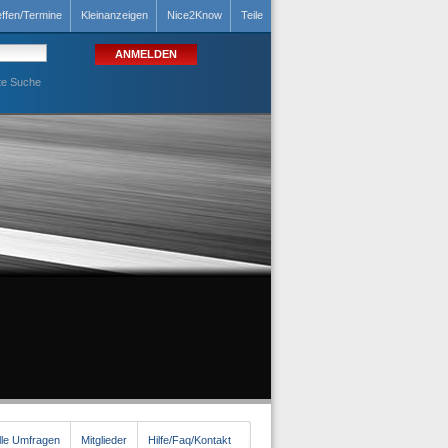
effen/Termine
Kleinanzeigen
Nice2Know
Teile
te Suche
lle Umfragen
Mitglieder
Hilfe/Faq/Kontakt