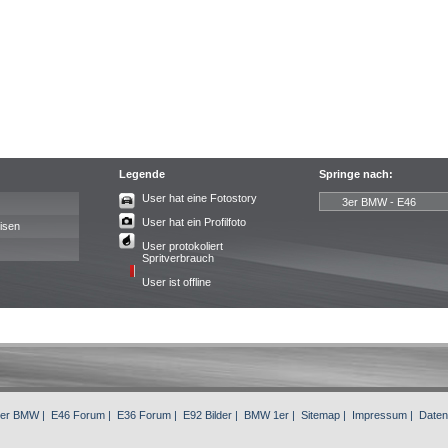
Legende
Springe nach:
User hat eine Fotostory
User hat ein Profilfoto
isen
User protokoliert
Spritverbrauch
User ist offline
3er BMW
|
E46 Forum
|
E36 Forum
|
E92 Bilder
|
BMW 1er
|
Sitemap
|
Impressum
|
Daten