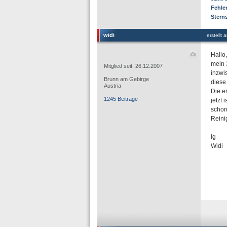
Fehle
Stern
widi
erstellt
Hallo,
mein 
Mitglied seit: 26.12.2007
inzwi
Brunn am Gebirge
diese
Austria
Die e
1245 Beiträge
jetzt
schon
Reinig
lg
Widi