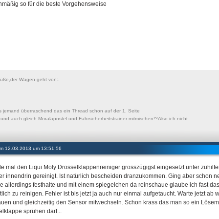
nmäßig so für die beste Vorgehensweise
Süße,der Wagen geht vor!:.
s jemand überraschend das ein Thread schon auf der 1. Seite
t und auch gleich Moralapostel und Fahrsicherheitstrainer mitmischen!?Also ich nicht...
 am 12.03.2013 um 13:51:56
e mal den Liqui Moly Drosselklappenreiniger grosszügigst eingesetzt unter zuhilf
r innendrin gereinigt. Ist natürlich bescheiden dranzukommen. Ging aber schon 
e allerdings festhalte und mit einem spiegelchen da reinschaue glaube ich fast d
lich zu reinigen. Fehler ist bis jetzt ja auch nur einmal aufgetaucht. Warte jetzt a
uen und gleichzeitig den Sensor mitwechseln. Schon krass das man so ein Lösemit
elklappe sprühen darf...