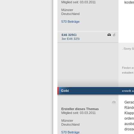
Mitglied seit: 03.03.2011
koste
Münster
Deutschland
570 Beiträge
E46 325Ci
3er E46 325i
.:Sorry 
Findet e
eskalier
Gobi
erstellt
Gerad
Rände
Ersteller dieses Themas
Mitglied seit: 03.03.2011
Klapp
ordent
Münster
ausba
Deutschland
dross
570 Beiträge