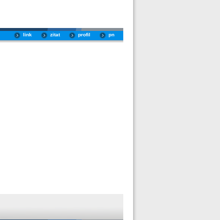
link
zitat
profil
pn