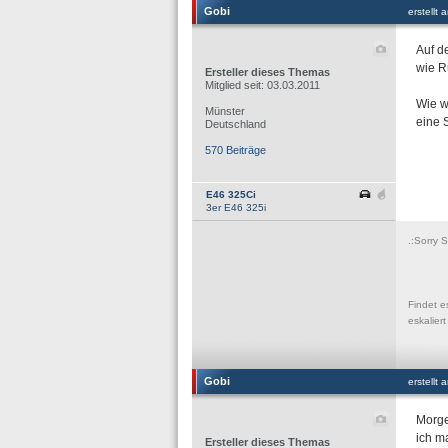
Gobi
erstellt
Auf d
wie R
Ersteller dieses Themas
Mitglied seit: 03.03.2011
Wie w
Münster
eine 
Deutschland
570 Beiträge
E46 325Ci
3er E46 325i
.:Sorry 
Findet e
eskalier
Gobi
erstellt
Morge
ich m
Ersteller dieses Themas