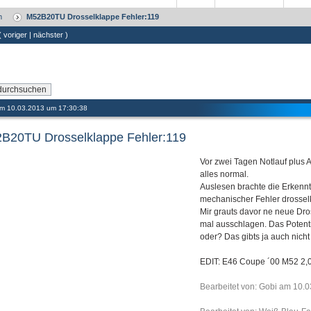
m
M52B20TU Drosselklappe Fehler:119
 (
voriger
|
nächster
)
 am 10.03.2013 um 17:30:38
B20TU Drosselklappe Fehler:119
Vor zwei Tagen Notlauf plus
alles normal.
Auslesen brachte die Erkenn
mechanischer Fehler drossel
Mir grauts davor ne neue Dro
mal ausschlagen. Das Potenti
oder? Das gibts ja auch nicht
EDIT: E46 Coupe ´00 M52 2,
Bearbeitet von: Gobi am 10.