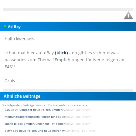
Ad-Boy
Hallo kwenseN,
schau mal hier auf eBay
(klick)
- da gibt es sicher etwas
passendes zum Thema "Empfehlungen für Neue felgen am
E46"!
Gruß
Ähnliche Beiträge
Die folgenden Beiträge könnten Dich ebenfalls interessieren:
E46 316ti Compact neue Felgen Empfehlungen ?
(BMW-Talk Forum)
Meinung/Empfehlungen: Felgen für e46 cabrio
(BMW-Talk Forum)
Suche Bilder/Empfehlungen für 19" Felgen auf E46.
(BMW-Talk Forum)
BMW e46 neue Felgen und neue Reifen wurden gewucht
(3er BMW - E46 Forum)