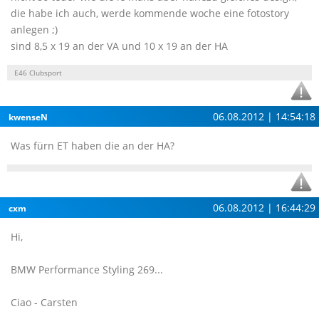
die habe ich auch, werde kommende woche eine fotostory
anlegen ;)
sind 8,5 x 19 an der VA und 10 x 19 an der HA
E46 Clubsport
06.08.2012 | 14:54:18
kwenseN
Was fürn ET haben die an der HA?
06.08.2012 | 16:44:29
cxm
Hi,
BMW Performance Styling 269...
Ciao - Carsten