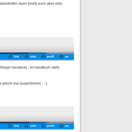
ebestreifen dann funzts auch aber eine
link
zitat
profil
pn
Player reinsteck) , im handbuch steht
 gleich mal ausprobieren.. :-)
link
zitat
profil
pn