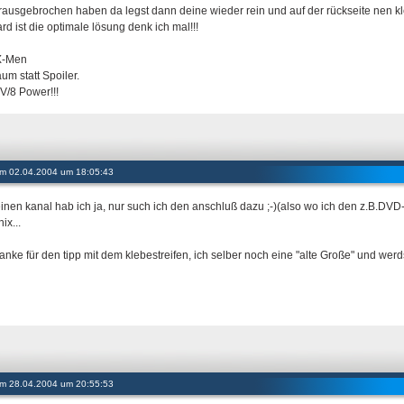
 rausgebrochen haben da legst dann deine wieder rein und auf der rückseite nen kl
rd ist die optimale lösung denk ich mal!!!
X-Men
um statt Spoiler.
/8 Power!!!
 am 02.04.2004 um 18:05:43
einen kanal hab ich ja, nur such ich den anschluß dazu ;-)(also wo ich den z.B.DVD-
ix...
anke für den tipp mit dem klebestreifen, ich selber noch eine "alte Große" und werds
 am 28.04.2004 um 20:55:53