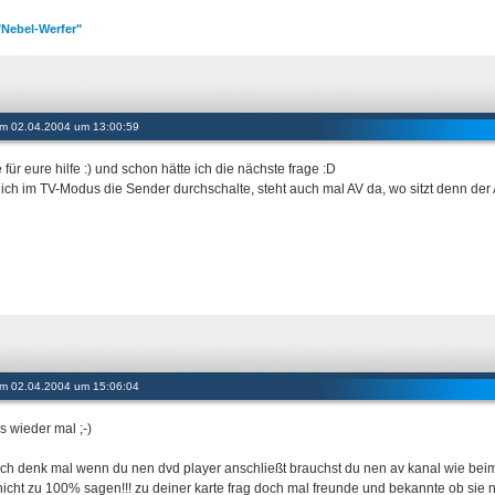
"Nebel-Werfer"
 am 02.04.2004 um 13:00:59
für eure hilfe :) und schon hätte ich die nächste frage :D
ich im TV-Modus die Sender durchschalte, steht auch mal AV da, wo sitzt denn der
 am 02.04.2004 um 15:06:04
s wieder mal ;-)
ich denk mal wenn du nen dvd player anschließt brauchst du nen av kanal wie beim
nicht zu 100% sagen!!! zu deiner karte frag doch mal freunde und bekannte ob sie n