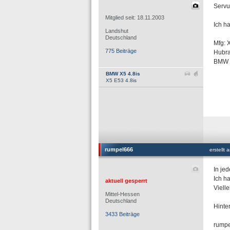
Servus
Mitglied seit: 18.11.2003
Ich h
Landshut
Deutschland
Mfg: 
775 Beiträge
Hubra
BMW V
BMW X5 4.8is
X5 E53 4.8is
rumpel666
erstellt
In je
Ich ha
aktuell gesperrt
Viell
Mittel-Hessen
Deutschland
Hinter
3433 Beiträge
rump