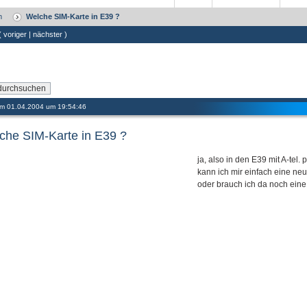
m
Welche SIM-Karte in E39 ?
 (
voriger
|
nächster
)
 am 01.04.2004 um 19:54:46
che SIM-Karte in E39 ?
ja, also in den E39 mit A-tel.
kann ich mir einfach eine neu
oder brauch ich da noch eine 