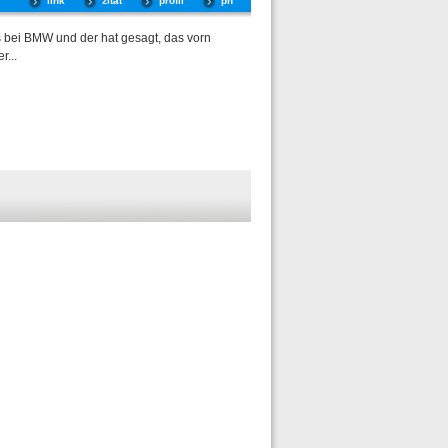
link
zitat
profil
pn
ens bei BMW und der hat gesagt, das vorn
r...