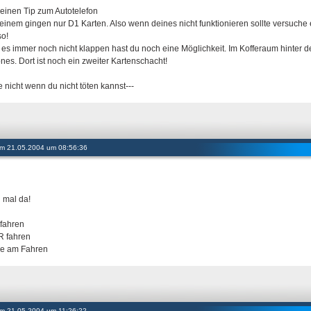
einen Tip zum Autotelefon
einem gingen nur D1 Karten. Also wenn deines nicht funktionieren sollte versuche
so!
e es immer noch nicht klappen hast du noch eine Möglichkeit. Im Kofferaum hinter de
ones. Dort ist noch ein zweiter Kartenschacht!
e nicht wenn du nicht töten kannst---
 am 21.05.2004 um 08:56:36
 mal da!
fahren
 fahren
e am Fahren
 am 21.05.2004 um 11:26:22