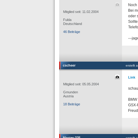
Noch 
Bei m
Mitglied seit: 11.02.2004
oder 
Fulda
Sollt
Deutschland
Telef
46 Beiträge
---jag
cscheer
erstellt
Link
Mitglied seit: 05.05.2004
schau
Gmunden
Austria
BMW 
18 Beiträge
GSX-R
Freud
Master-325
erstellt