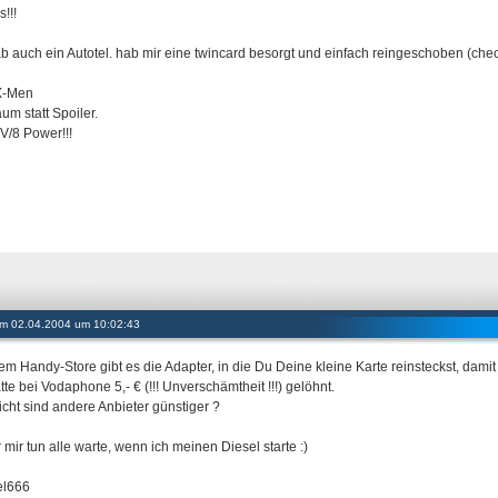
!!!
ab auch ein Autotel. hab mir eine twincard besorgt und einfach reingeschoben (chec
X-Men
um statt Spoiler.
/8 Power!!!
 am 02.04.2004 um 10:02:43
dem Handy-Store gibt es die Adapter, in die Du Deine kleine Karte reinsteckst, dami
tte bei Vodaphone 5,- € (!!! Unverschämtheit !!!) gelöhnt.
eicht sind andere Anbieter günstiger ?
 mir tun alle warte, wenn ich meinen Diesel starte :)
el666