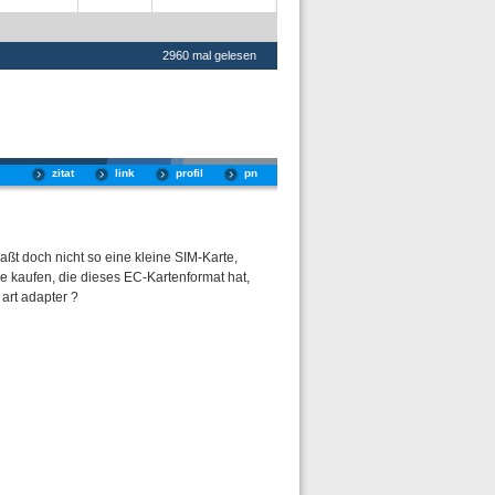
2960 mal gelesen
zitat
link
profil
pn
 paßt doch nicht so eine kleine SIM-Karte,
e kaufen, die dieses EC-Kartenformat hat,
art adapter ?