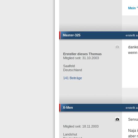
Mein 
Master-325
erstellt
danke 
wenn 
Ersteller dieses Themas
Mitglied seit: 31.10.2003
Saalfeld
Deutschland
141 Beiträge
X-Men
erstellt
Servu
Mitglied seit: 18.11.2003
Naja 
Landshut
aber 