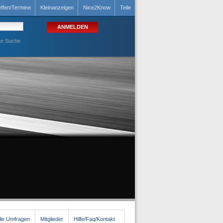
effen/Termine
Kleinanzeigen
Nice2Know
Teile
te Suche
lle Umfragen
Mitglieder
Hilfe/Faq/Kontakt