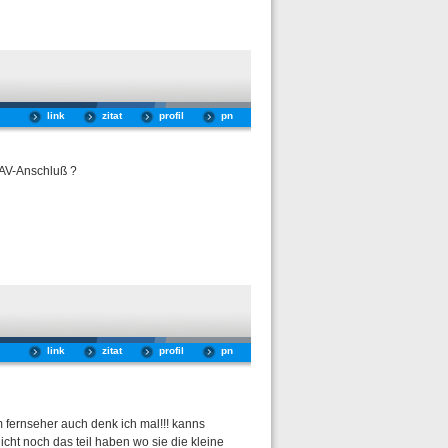
link
zitat
profil
pn
 AV-Anschluß ?
link
zitat
profil
pn
 fernseher auch denk ich mal!!! kanns
icht noch das teil haben wo sie die kleine