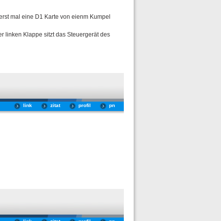
 erst mal eine D1 Karte von eienm Kumpel
r linken Klappe sitzt das Steuergerät des
link
zitat
profil
pn