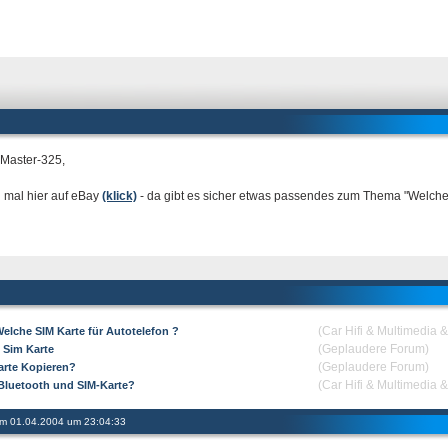
 Master-325,
 mal hier auf eBay
(klick)
- da gibt es sicher etwas passendes zum Thema "Welche 
(Car Hifi & Multimedia 
Welche SIM Karte für Autotelefon ?
(Geplaudere Forum)
s Sim Karte
(Geplaudere Forum)
arte Kopieren?
(Car Hifi & Multimedia 
 Bluetooth und SIM-Karte?
 am 01.04.2004 um 23:04:33