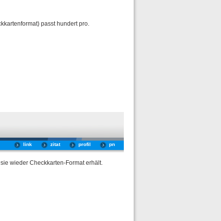
kkartenformat) passt hundert pro.
link
zitat
profil
pn
t sie wieder Checkkarten-Format erhält.