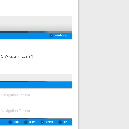
Werbung
SIM-Karte in E39 ?"!
& Navigation Forum)
& Navigation Forum)
link
zitat
profil
pn