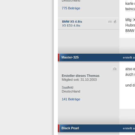
Deutschland
karte
775 Beiträge
twinca
Mfg: 
BMW X5 4.8is
Hubra
X5 E53 4.8is
BMW V
Master-325
erstellt
also 
auch n
Ersteller dieses Themas
Mitglied seit: 31.10.2003
und d
Saalfeld
Deutschland
141 Beiträge
Black Pearl
erstellt