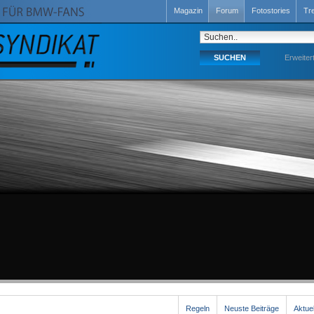
Magazin
Forum
Fotostories
Tr
Erweiter
Regeln
Neuste Beiträge
Aktue