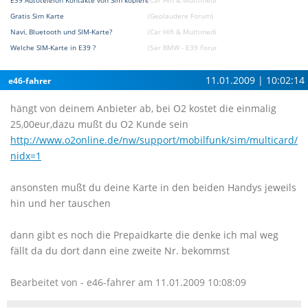
E39 Autotelefon Kontakte von Sim kopieren
(Car Hifi & Multimedia & Navigation Forum)
Gratis Sim Karte
(Geplaudere Forum)
Navi, Bluetooth und SIM-Karte?
(Car Hifi & Multimedia & Navigation Forum)
Welche SIM-Karte in E39 ?
(5er BMW - E39 Forum)
11.01.2009 | 10:02:14
e46-fahrer
hängt von deinem Anbieter ab, bei O2 kostet die einmalig
25,00eur,dazu mußt du O2 Kunde sein
http://www.o2online.de/nw/support/mobilfunk/sim/multicard/in
nidx=1
ansonsten mußt du deine Karte in den beiden Handys jeweils
hin und her tauschen
dann gibt es noch die Prepaidkarte die denke ich mal weg
fällt da du dort dann eine zweite Nr. bekommst
Bearbeitet von - e46-fahrer am 11.01.2009 10:08:09