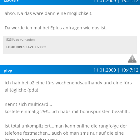
11.01.2009 | 16:21:12
Maveric
ahso. Na das wäre dann eine möglichkeit.
Da werde ich mal bei Eplus anfragen wie das ist.
523iA zu verkaufen
LOUD PIPES SAVE LIVES!!!
11.01.2009 | 19:47:12
plop
ich hab bei o2 eine fürs wochenendsaufhandy und eine fürs
alltägliche (pda)
nennt sich multicard...
kostete einmalig 25€....ich habs mit bonuspunkten bezahlt..
ist total unkompliziert...man kann online die rangfolge der
telefone festmachen...auch ob man sms nur auf die eine