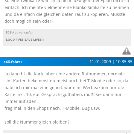
So eine Twinkarte will ich ja nicht, bzw geht bei Eplau nicht so
einfach. Ich meinte vielmehr eine Blanko Simkarte zu nehmen
und da einfach die gleichen daten rauf zu kopieren. Müsste
doch möglich sein oder?
523iA zu verkaufen
LOUD PIPES SAVE LIVES!!!
11.01.2009 | 10:35:35
e46-fahrer
ja dann ht die Karte aber eine andere Rufnummer, normale
sim-Karten bekommst du meist auch bei T-Mobile oder so, da
habe ich mir mal eine geholt, war eine Werbeaktion nur die
Karte inkl. 10,-eur Gesprächsguthaben, mußt sie dann nur
immer aufladen.
frag mal in den Shops nach, T-Mobile, Dug usw.
soll die Nummer gleich bleiben?