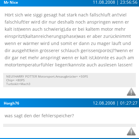
11.08.2008 | 23:56:56
Mr Nice
Hört sich wie siggi gesagt hat stark nach fallschluft an!!viel
falschluft!er wird dir nur deshalb noch anspringen wenn er
kalt ist(wenn auch schwierig),da er bei kaltem motor mehr
einspritzt(kaltanreicherungsphase)was er aber zurücknimmt
wenn er wärmer wird und somit er dann zu mager läuft und
dir ausgeht!kein grösserer schlauch gerissen(porös)??wenn er
dir gar net mehr anspringt wenn er kalt ist,könnte es auch am
motortemperaturfühler liegen!kannste auch auslesen lassen!
NEU!!HARRY POTTER Motorsport;Ansaugbrücke= +50PS
Chip= +80PS
Turbokit=Mach3
12.08.2008 | 01:27:27
Horgh76
was sagt den der fehlerspeicher?