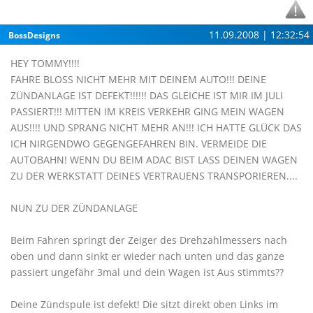
11.09.2008 | 12:32:54
BossDesigns
HEY TOMMY!!!!
FAHRE BLOSS NICHT MEHR MIT DEINEM AUTO!!! DEINE
ZÜNDANLAGE IST DEFEKT!!!!!! DAS GLEICHE IST MIR IM JULI
PASSIERT!!! MITTEN IM KREIS VERKEHR GING MEIN WAGEN
AUS!!!! UND SPRANG NICHT MEHR AN!!! ICH HATTE GLÜCK DAS
ICH NIRGENDWO GEGENGEFAHREN BIN. VERMEIDE DIE
AUTOBAHN! WENN DU BEIM ADAC BIST LASS DEINEN WAGEN
ZU DER WERKSTATT DEINES VERTRAUENS TRANSPORIEREN....
NUN ZU DER ZÜNDANLAGE
Beim Fahren springt der Zeiger des Drehzahlmessers nach
oben und dann sinkt er wieder nach unten und das ganze
passiert ungefähr 3mal und dein Wagen ist Aus stimmts??
Deine Zündspule ist defekt! Die sitzt direkt oben Links im