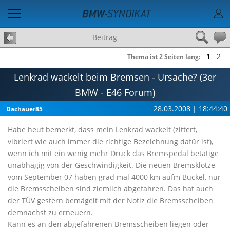
Beitrag
1
2
Thema ist 2 Seiten lang:
Lenkrad wackelt beim Bremsen - Ursache? (3er
BMW - E46 Forum)
28.03.2008 | 18:44:40
Dachauer85
Habe heut bemerkt, dass mein Lenkrad wackelt (zittert,
vibriert wie auch immer die richtige Bezeichnung dafür ist),
wenn ich mit ein wenig mehr Druck das Bremspedal betätige
unabhägig von der Geschwindigkeit. Die neuen Bremsklötze
vom September 07 haben grad mal 4000 km aufm Buckel, nur
die Bremsscheiben sind ziemlich abgefahren. Das hat auch
der TÜV gestern bemägelt mit der Notiz die Bremsscheiben
demnächst zu erneuern.
Kann es an den abgefahrenen Bremsscheiben liegen oder