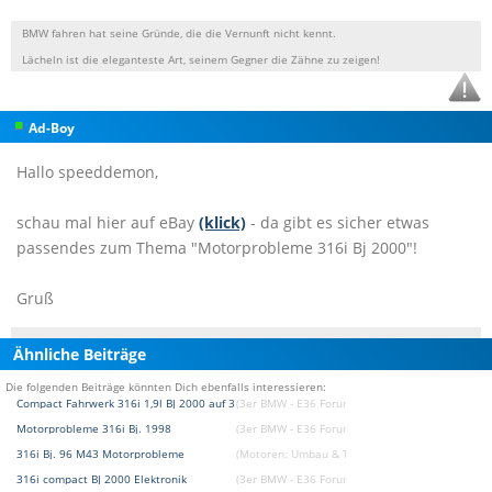
BMW fahren hat seine Gründe, die die Vernunft nicht kennt.
Lächeln ist die eleganteste Art, seinem Gegner die Zähne zu zeigen!
Ad-Boy
Hallo speeddemon,
schau mal hier auf eBay
(klick)
- da gibt es sicher etwas
passendes zum Thema "Motorprobleme 316i Bj 2000"!
Gruß
Ähnliche Beiträge
Die folgenden Beiträge könnten Dich ebenfalls interessieren:
Compact Fahrwerk 316i 1,9l BJ 2000 auf 316i BJ 94
(3er BMW - E36 Forum)
Motorprobleme 316i Bj. 1998
(3er BMW - E36 Forum)
316i Bj. 96 M43 Motorprobleme
(Motoren: Umbau & Tuning Forum)
316i compact BJ 2000 Elektronik
(3er BMW - E36 Forum)