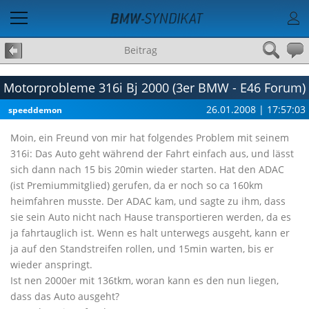
Beitrag
Motorprobleme 316i Bj 2000 (3er BMW - E46 Forum)
26.01.2008 | 17:57:03
speeddemon
Moin, ein Freund von mir hat folgendes Problem mit seinem
316i: Das Auto geht während der Fahrt einfach aus, und lässt
sich dann nach 15 bis 20min wieder starten. Hat den ADAC
(ist Premiummitglied) gerufen, da er noch so ca 160km
heimfahren musste. Der ADAC kam, und sagte zu ihm, dass
sie sein Auto nicht nach Hause transportieren werden, da es
ja fahrtauglich ist. Wenn es halt unterwegs ausgeht, kann er
ja auf den Standstreifen rollen, und 15min warten, bis er
wieder anspringt.
Ist nen 2000er mit 136tkm, woran kann es den nun liegen,
dass das Auto ausgeht?