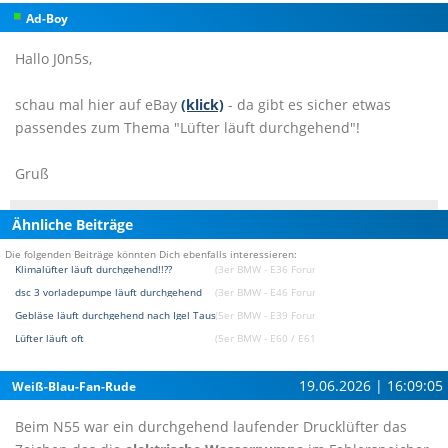
Ad-Boy
Hallo J0n5s,
schau mal hier auf eBay
(klick)
- da gibt es sicher etwas
passendes zum Thema "Lüfter läuft durchgehend"!
Gruß
Ähnliche Beiträge
Die folgenden Beiträge könnten Dich ebenfalls interessieren:
Klimalüfter läuft durchgehend!!??
(3er BMW - E36 Forum)
dsc 3 vorladepumpe läuft durchgehend
(3er BMW - E46 Forum)
Gebläse läuft durchgehend nach Igel Tausch
(5er BMW - E39 Forum)
Lüfter läuft oft
(5er BMW - E60 / E61 Forum)
19.06.2026 | 16:09:05
Weiß-Blau-Fan-Rude
Beim N55 war ein durchgehend laufender Drucklüfter das