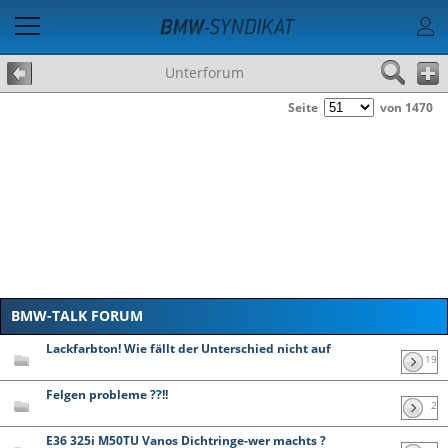
Unterforum
Seite
von 1470
BMW-TALK FORUM
Lackfarbton! Wie fällt der Unterschied nicht auf
19
Felgen probleme ??!!
2
E36 325i M50TU Vanos Dichtringe-wer machts ?