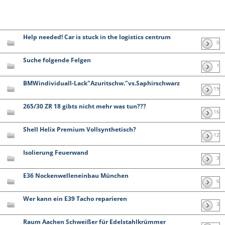
Help needed! Car is stuck in the logistics centrum
0
Suche folgende Felgen
1
BMWindividuall-Lack"Azuritschw."vs.Saphirschwarz
19
265/30 ZR 18 gibts nicht mehr was tun???
16
Shell Helix Premium Vollsynthetisch?
12
Isolierung Feuerwand
3
E36 Nockenwelleneinbau München
6
Wer kann ein E39 Tacho reparieren
3
Raum Aachen Schweißer für Edelstahlkrümmer