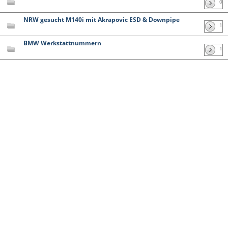
0
NRW gesucht M140i mit Akrapovic ESD & Downpipe
1
BMW Werkstattnummern
1