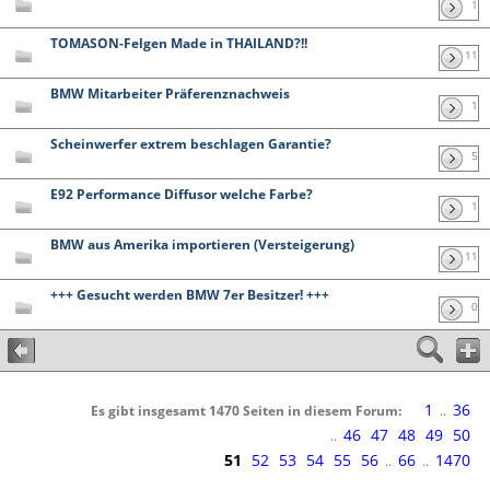
1
TOMASON-Felgen Made in THAILAND?!!
11
BMW Mitarbeiter Präferenznachweis
1
Scheinwerfer extrem beschlagen Garantie?
5
E92 Performance Diffusor welche Farbe?
1
BMW aus Amerika importieren (Versteigerung)
11
+++ Gesucht werden BMW 7er Besitzer! +++
0
1
36
Es gibt insgesamt 1470 Seiten in diesem Forum:
..
46
47
48
49
50
..
51
52
53
54
55
56
66
1470
..
..