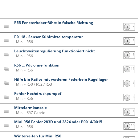
R55 Fensterheber fährt in falsche Richtung
7
P0118 - Sensor Kühlmitteltemperatur
1
Mini - R56
Leuchtweitenregulierung funktioniert nicht
3
Mini - R56
R56 ... Pdc ohne funktion
11
Mini - R56
Hilfe bin Ratlos mit vorderen Federbein Kugellager
5
Mini - R50 / R52 / R53
Fehler Hochdruckpumpe?
6
Mini - R56
Mittelarmkonsole
1
Mini - R57 Cabrio
Mini R56 Fehler 283D und 2824 oder P0014/0015
10
Mini - R56
Winterreifen für Mini R56