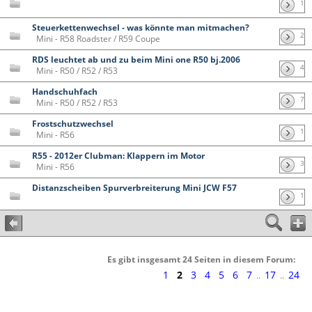
1
Steuerkettenwechsel - was könnte man mitmachen?
2
Mini - R58 Roadster / R59 Coupe
RDS leuchtet ab und zu beim Mini one R50 bj.2006
4
Mini - R50 / R52 / R53
Handschuhfach
7
Mini - R50 / R52 / R53
Frostschutzwechsel
1
Mini - R56
R55 - 2012er Clubman: Klappern im Motor
3
Mini - R56
Distanzscheiben Spurverbreiterung Mini JCW F57
1
Es gibt insgesamt 24 Seiten in diesem Forum:
1
2
3
4
5
6
7
17
24
..
..