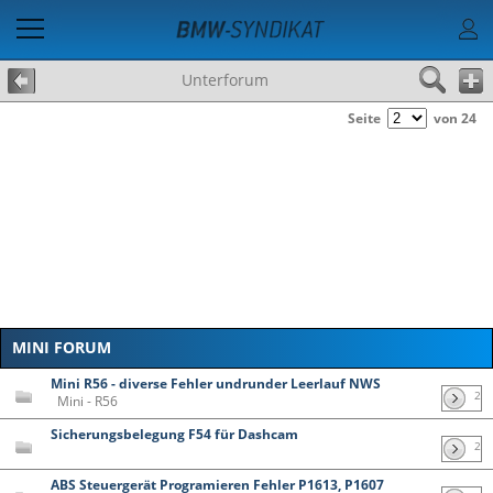
Unterforum
Seite
von 24
MINI FORUM
Mini R56 - diverse Fehler undrunder Leerlauf NWS
2
Mini - R56
Sicherungsbelegung F54 für Dashcam
2
ABS Steuergerät Programieren Fehler P1613, P1607