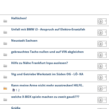
Hallöchen!
0
Unfall mit BMW i3 - Anspruch auf Elektro-Ersatzfah
0
Neustadt Sachsen
0
gebrauchtes Tacho nullen und auf VIN abgleichen
0
Hilfe zu Nähe Frankfurt Inpa auslesen?
2
Vtg und Getriebe Werkstatt im Süden OG - LÖ- KA
0
Kann meine Arme nicht mehr ausstrecken! HILFE..
27
1
2
welche X-BOX spiele machen zu zweit gaudi???
12
Grüße