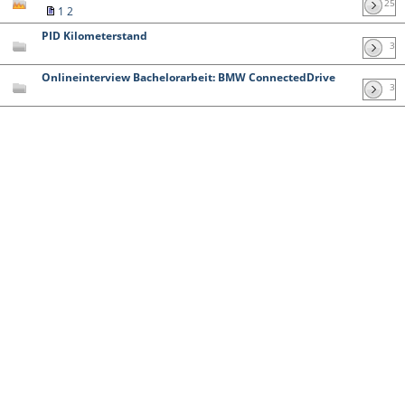
25
1
2
PID Kilometerstand
3
Onlineinterview Bachelorarbeit: BMW ConnectedDrive
3