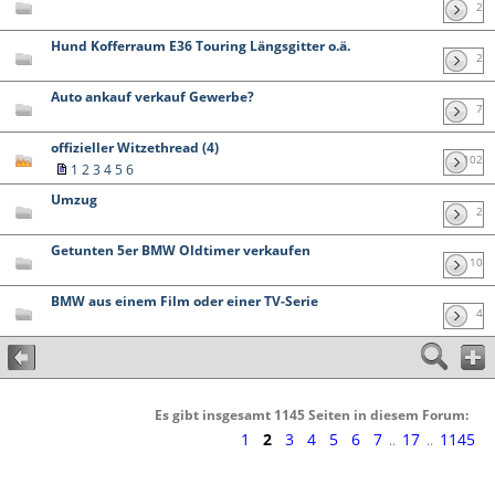
2
Hund Kofferraum E36 Touring Längsgitter o.ä.
2
Auto ankauf verkauf Gewerbe?
7
offizieller Witzethread (4)
102
1
2
3
4
5
6
Umzug
2
Getunten 5er BMW Oldtimer verkaufen
10
BMW aus einem Film oder einer TV-Serie
4
Es gibt insgesamt 1145 Seiten in diesem Forum:
1
2
3
4
5
6
7
17
1145
..
..