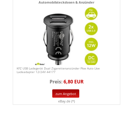
Automobilsteckdosen & Anzünder
KFZ USB Ladegerät Dual Zigarettenanzünder Pkw Auto Lkw
Ladeadapter 12/24V 44177
Preis:
6,80 EUR
zum Angebot
eBay.de (*)