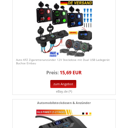
Auto KFZ Zigarettenanzünder 12V Steckdose mit Dual USB Ladegerät
Buchse Einbau
Preis:
15,69 EUR
zum Angebot
eBay.de (*)
Automobilsteckdosen & Anzünder