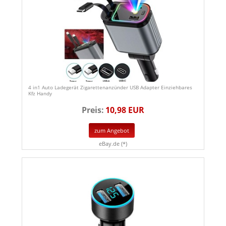
4 in1 Auto Ladegerät Zigarettenanzünder USB Adapter Einziehbares
Kfz Handy
Preis:
10,98 EUR
zum Angebot
eBay.de (*)