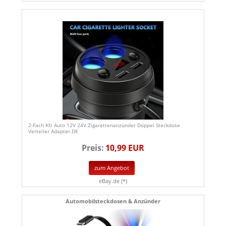
2-Fach Kfz Auto 12V 24V Zigarettenanzünder Doppel Steckdose
Verteiler Adapter.DE
Preis:
10,99 EUR
zum Angebot
eBay.de (*)
Automobilsteckdosen & Anzünder