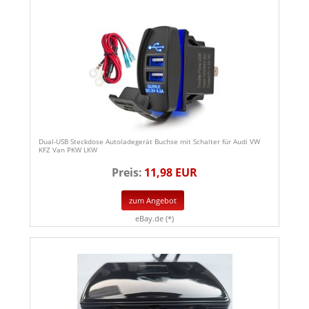
Dual-USB Steckdose Autoladegerät Buchse mit Schalter für Audi VW
KFZ Van PKW LKW
Preis:
11,98 EUR
zum Angebot
eBay.de (*)