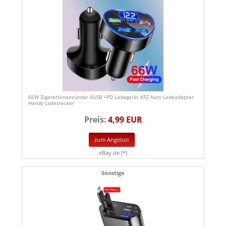
66W Zigarettenanzünder 4USB +PD Ladegerät KFZ Auto Ladeadapter
Handy Ladestecker
Preis:
4,99 EUR
zum Angebot
eBay.de (*)
Sonstige