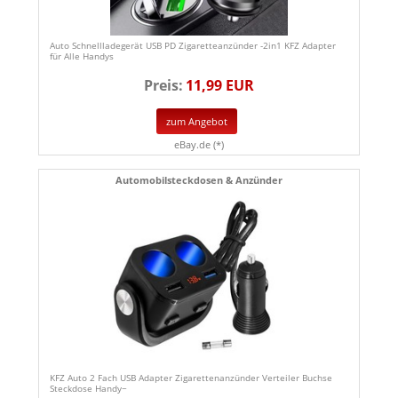
Auto Schnellladegerät USB PD Zigaretteanzünder -2in1 KFZ Adapter
für Alle Handys
Preis:
11,99 EUR
zum Angebot
eBay.de (*)
Automobilsteckdosen & Anzünder
KFZ Auto 2 Fach USB Adapter Zigarettenanzünder Verteiler Buchse
Steckdose Handy~