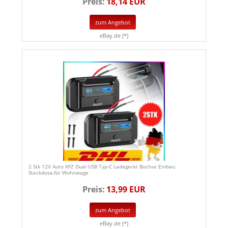
Preis:
18,14 EUR
zum Angebot
eBay.de (*)
2 Stk 12V Auto KFZ Dual·USB Typ-C Ladegerät Buchse Einbau
Steckdose,für Wohnwage
Preis:
13,99 EUR
zum Angebot
eBay.de (*)