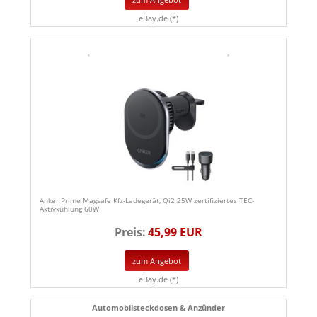
eBay.de (*)
Anker Prime Magsafe Kfz-Ladegerät, Qi2 25W zertifiziertes TEC-
Aktivkühlung 60W
Preis:
45,99 EUR
zum Angebot
eBay.de (*)
Automobilsteckdosen & Anzünder