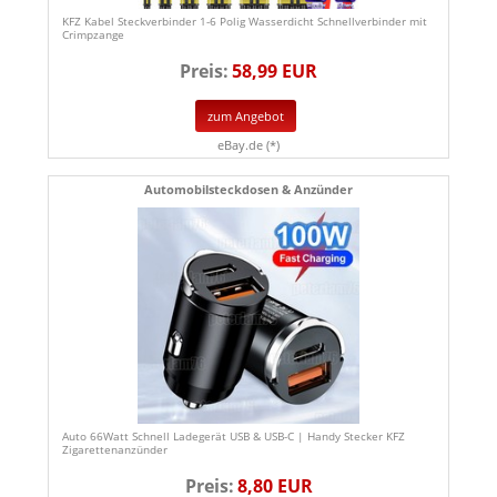
KFZ Kabel Steckverbinder 1-6 Polig Wasserdicht Schnellverbinder mit
Crimpzange
Preis:
58,99 EUR
zum Angebot
eBay.de (*)
Automobilsteckdosen & Anzünder
Auto 66Watt Schnell Ladegerät USB & USB-C | Handy Stecker KFZ
Zigarettenanzünder
Preis:
8,80 EUR