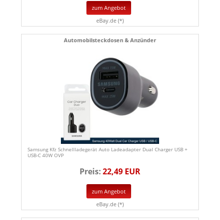
zum Angebot
eBay.de (*)
Automobilsteckdosen & Anzünder
Samsung Kfz Schnellladegerät Auto Ladeadapter Dual Charger USB +
USB-C 40W OVP
Preis:
22,49 EUR
zum Angebot
eBay.de (*)