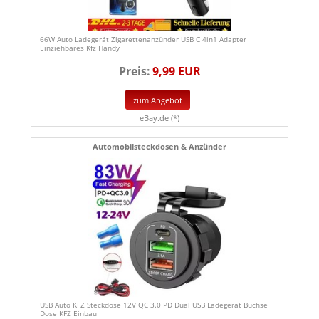
66W Auto Ladegerät Zigarettenanzünder USB C 4in1 Adapter
Einziehbares Kfz Handy
Preis:
9,99 EUR
zum Angebot
eBay.de (*)
Automobilsteckdosen & Anzünder
USB Auto KFZ Steckdose 12V QC 3.0 PD Dual USB Ladegerät Buchse
Dose KFZ Einbau