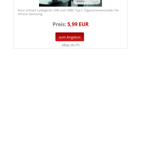
Auto schnell Ladegerät USB und USBC Typ-C Zigarettenanzünder für
iPhone Samsung
Preis:
5,99 EUR
zum Angebot
eBay.de (*)