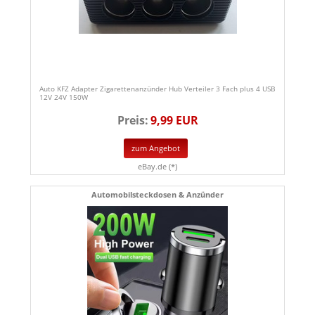
Auto KFZ Adapter Zigarettenanzünder Hub Verteiler 3 Fach plus 4 USB
12V 24V 150W
Preis:
9,99 EUR
zum Angebot
eBay.de (*)
Automobilsteckdosen & Anzünder