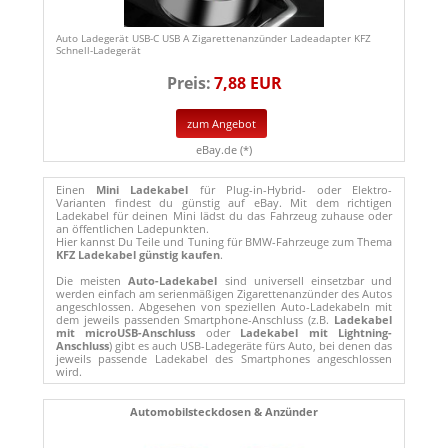
Auto Ladegerät USB-C USB A Zigarettenanzünder Ladeadapter KFZ
Schnell-Ladegerät
Preis:
7,88 EUR
zum Angebot
eBay.de (*)
Einen
Mini Ladekabel
für Plug-in-Hybrid- oder Elektro-
Varianten findest du günstig auf eBay. Mit dem richtigen
Ladekabel für deinen Mini lädst du das Fahrzeug zuhause oder
an öffentlichen Ladepunkten.
Hier kannst Du Teile und Tuning für BMW-Fahrzeuge zum Thema
KFZ Ladekabel günstig kaufen
.
Die meisten
Auto-Ladekabel
sind universell einsetzbar und
werden einfach am serienmäßigen Zigarettenanzünder des Autos
angeschlossen. Abgesehen von speziellen Auto-Ladekabeln mit
dem jeweils passenden Smartphone-Anschluss (z.B.
Ladekabel
mit microUSB-Anschluss
oder
Ladekabel mit Lightning-
Anschluss
) gibt es auch USB-Ladegeräte fürs Auto, bei denen das
jeweils passende Ladekabel des Smartphones angeschlossen
wird.
Automobilsteckdosen & Anzünder