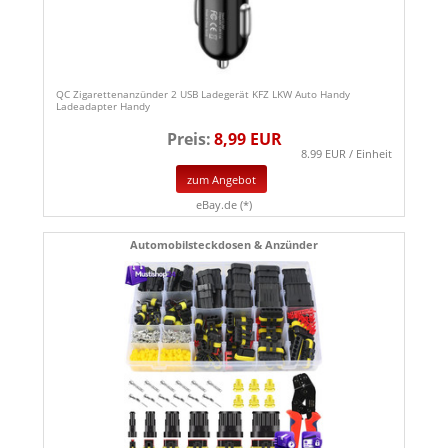
QC Zigarettenanzünder 2 USB Ladegerät KFZ LKW Auto Handy
Ladeadapter Handy
Preis:
8,99 EUR
8.99 EUR / Einheit
zum Angebot
eBay.de (*)
Automobilsteckdosen & Anzünder