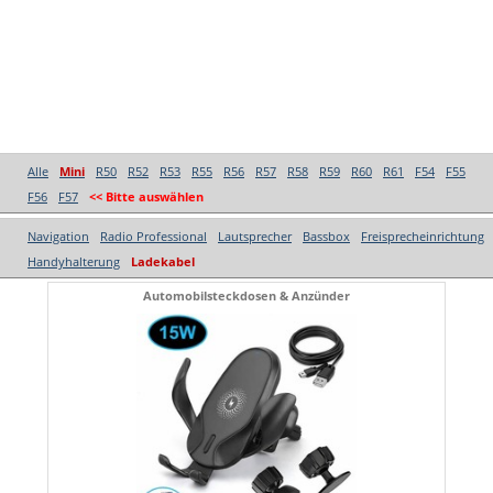
Alle
Mini
R50
R52
R53
R55
R56
R57
R58
R59
R60
R61
F54
F55
F56
F57
<< Bitte auswählen
Navigation
Radio Professional
Lautsprecher
Bassbox
Freisprecheinrichtung
Handyhalterung
Ladekabel
Automobilsteckdosen & Anzünder