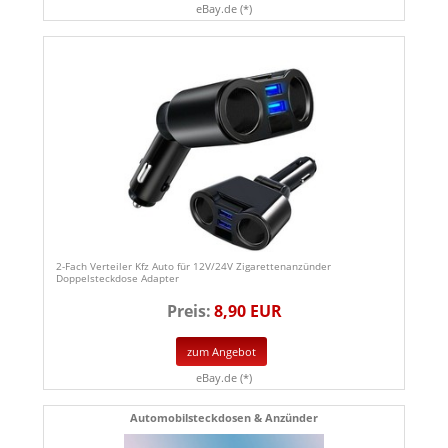
eBay.de (*)
2-Fach Verteiler Kfz Auto für 12V/24V Zigarettenanzünder
Doppelsteckdose Adapter
Preis:
8,90 EUR
zum Angebot
eBay.de (*)
Automobilsteckdosen & Anzünder