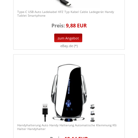
Type-C USB Auto Ladekabel KFZ Typ Kabel Cable Ladegerät Handy
Tablet Smartphone
Preis:
9,88 EUR
zum Angebot
eBay.de (*)
Handyhalterung Auto Handy Halterung Automatische Klemmung Kfz
Halter Handyhalter