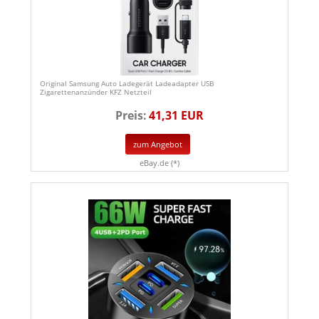
Original Samsung Auto Ladegerät Ladeadapter USB
Zigarettenanzünder KFZ Netzteil
Preis:
41,31 EUR
zum Angebot
eBay.de (*)