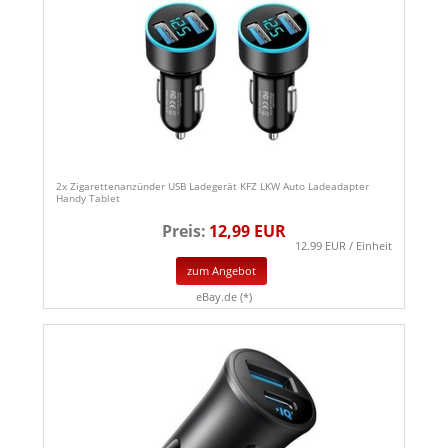
2x Zigarettenanzünder USB Ladegerät KFZ LKW Auto Ladeadapter
Handy Tablet
Preis:
12,99 EUR
12.99 EUR / Einheit
zum Angebot
eBay.de (*)