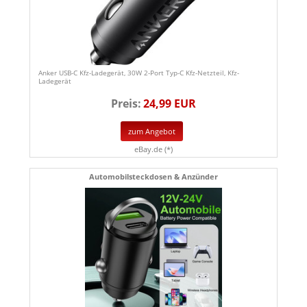
Anker USB-C Kfz-Ladegerät, 30W 2-Port Typ-C Kfz-Netzteil, Kfz-
Ladegerät
Preis:
24,99 EUR
zum Angebot
eBay.de (*)
Automobilsteckdosen & Anzünder