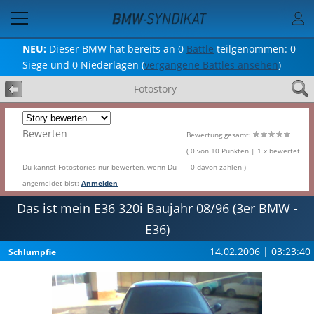
NEU:
Dieser BMW hat bereits an 0
Battle
teilgenommen: 0
Siege und 0 Niederlagen (
vergangene Battles ansehen
)
Fotostory
Bewerten
Bewertung gesamt:
( 0 von 10 Punkten | 1 x bewertet
Du kannst Fotostories nur bewerten, wenn Du
- 0 davon zählen )
angemeldet bist:
Anmelden
Das ist mein E36 320i Baujahr 08/96 (3er BMW -
E36)
14.02.2006 | 03:23:40
Schlumpfie