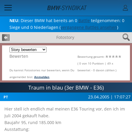
NEU:
Dieser BMW hat bereits an 0
Battle
teilgenommen: 0
Siege und 0 Niederlagen (
vergangene Battles ansehen
)
Fotostory
Bewerten
Bewertung gesamt:
( 0 von 10 Punkten | 49 x
Du kannst Fotostories nur bewerten, wenn Du
bewertet - 0 davon zählen )
angemeldet bist:
Anmelden
Traum in blau (3er BMW - E36)
23.04.2005 | 17:07:27
PT
Hier stell ich endlich mal meinen E36 Touring vor, den ich im
Juli 2004 gekauft habe.
Baujahr 95, rund 185.000 km
Ausstattung: