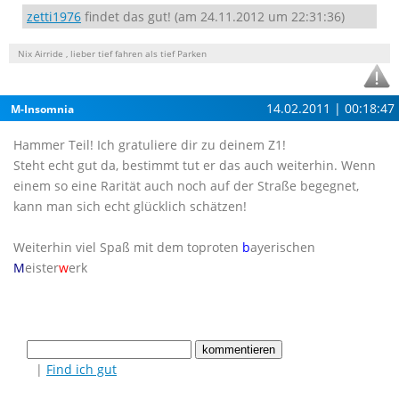
zetti1976
findet das gut! (am 24.11.2012 um 22:31:36)
Nix Airride , lieber tief fahren als tief Parken
14.02.2011 | 00:18:47
M-Insomnia
Hammer Teil! Ich gratuliere dir zu deinem Z1!
Steht echt gut da, bestimmt tut er das auch weiterhin. Wenn
einem so eine Rarität auch noch auf der Straße begegnet,
kann man sich echt glücklich schätzen!
Weiterhin viel Spaß mit dem toproten
b
ayerischen
M
eister
w
erk
|
Find ich gut