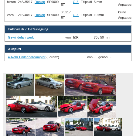
hinten
245/35/17
Dunlop
SP9000
O.Z
Fitipaldi
5 mm
ET
Anpassung
8.5x17
keine
vorn
215/40/17
Dunlop
SP9000
O.Z
Fitipaldi
10 mm
ET
Anpassung
Fahrwerk / Tieferlegung
Gewindefahrwerk
von H&R
70 / 50 mm
Auspuff
4-Rohr Endschalldämpfer
(Lorenz)
von - Eigenbau -