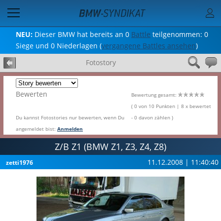
NEU:
Dieser BMW hat bereits an 0
Battle
teilgenommen: 0
Siege und 0 Niederlagen (
vergangene Battles ansehen
)
Fotostory
Bewerten
Bewertung gesamt:
( 0 von 10 Punkten | 8 x bewertet
Du kannst Fotostories nur bewerten, wenn Du
- 0 davon zählen )
angemeldet bist:
Anmelden
Z/B Z1 (BMW Z1, Z3, Z4, Z8)
11.12.2008 | 11:40:40
zetti1976