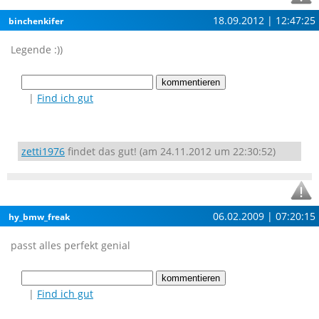
18.09.2012 | 12:47:25
binchenkifer
Legende :))
|
Find ich gut
zetti1976
findet das gut! (am 24.11.2012 um 22:30:52)
06.02.2009 | 07:20:15
hy_bmw_freak
passt alles perfekt genial
|
Find ich gut