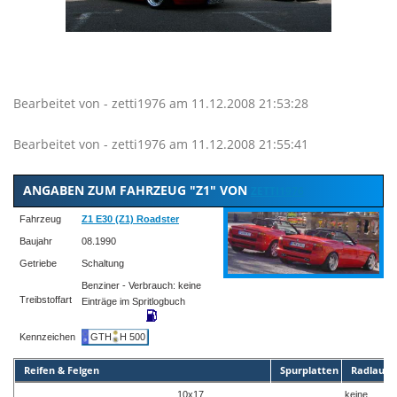
Bearbeitet von - zetti1976 am 11.12.2008 21:53:28
Bearbeitet von - zetti1976 am 11.12.2008 21:55:41
ANGABEN ZUM FAHRZEUG "Z1" VON
ZETTI1976
Fahrzeug
Z1 E30 (Z1) Roadster
Baujahr
08.1990
Getriebe
Schaltung
Benziner - Verbrauch: keine
Treibstoffart
Einträge im Spritlogbuch
Kennzeichen
GTH
H 500
Reifen & Felgen
Spurplatten
Radlauf
10x17
keine