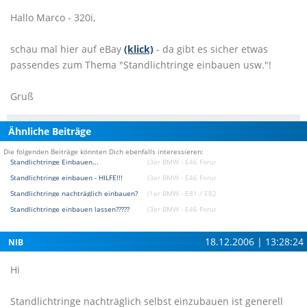
Hallo Marco - 320i,
schau mal hier auf eBay
(klick)
- da gibt es sicher etwas
passendes zum Thema "Standlichtringe einbauen usw."!
Gruß
Ähnliche Beiträge
Die folgenden Beiträge könnten Dich ebenfalls interessieren:
Standlichtringe Einbauen...
(3er BMW - E46 Forum)
Standlichtringe einbauen - HILFE!!!
(3er BMW - E46 Forum)
Standlichtringe nachträglich einbauen?
(1er BMW - E81 / E82 / E87 / E88 Forum)
Standlichtringe einbauen lassen?????
(3er BMW - E46 Forum)
18.12.2006 | 13:28:24
NIB
Hi
Standlichtringe nachträglich selbst einzubauen ist generell