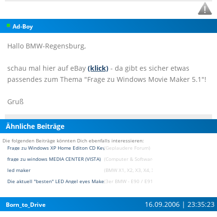
Ad-Boy
Hallo BMW-Regensburg,
schau mal hier auf eBay
(klick)
- da gibt es sicher etwas
passendes zum Thema "Frage zu Windows Movie Maker 5.1"!
Gruß
Ähnliche Beiträge
Die folgenden Beiträge könnten Dich ebenfalls interessieren:
Frage zu Windows XP Home Editon CD Key
(Geplaudere Forum)
frage zu windows MEDIA CENTER (VISTA)
(Computer & Software Forum)
led maker
(BMW X1, X2, X3, X4, X5, X6, X7 Forum)
Die aktuell "besten" LED Angel eyes Maker ?
(3er BMW - E90 / E91 / E92 / E93 Forum)
16.09.2006 | 23:35:23
Born_to_Drive