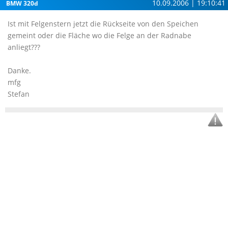
10.09.2006 | 19:10:41
BMW 320d
Ist mit Felgenstern jetzt die Rückseite von den Speichen
gemeint oder die Fläche wo die Felge an der Radnabe
anliegt???
Danke.
mfg
Stefan