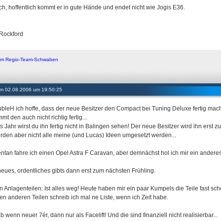
h, hoffentlich kommt er in gute Hände und endet nicht wie Jogis E36.
Rockford
d im Regio-Team-Schwaben
 am 02.08.2006 um 19:50:25
leH ich hoffe, dass der neue Besitzer den Compact bei Tuning Deluxe fertig mac
t den auch nicht richtig fertig...
s Jahr wirst du ihn fertig nicht in Balingen sehen! Der neue Besitzer wird ihn erst 
rden aber nicht alle meine (und Lucas) Ideen umgesetzt werden...
tan fahre ich einen Opel Astra F Caravan, aber demnächst hol ich mir ein andere
eues, ordentliches gibts dann erst zum nächsten Frühling.
n Anlagenteilen: Ist alles weg! Heute haben mir ein paar Kumpels die Teile fast sc
en anderen Teilen schreib ich mal ne Liste, wenn ich Zeit habe.
wenn neuer 7ér, dann nur als Facelift! Und die sind finanziell nicht realisierbar...