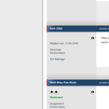
Dark 330d
erstellt
Also 
noch 
Mitglied seit: 27.06.2006
Welzheim
Deutschland
107 Beiträge
Weiß-Blau-Fan-Rude
erstellt
Moderator
Deggendorf
Deutschland