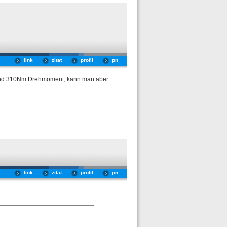
link
zitat
profil
pn
Ps und 310Nm Drehmoment, kann man aber
link
zitat
profil
pn