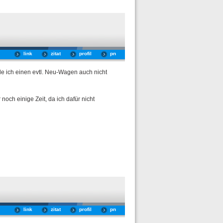
link
zitat
profil
pn
e ich einen evtl. Neu-Wagen auch nicht
och einige Zeit, da ich dafür nicht
link
zitat
profil
pn