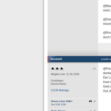
@Blac
mehr..
@Dark
neues
@Rock
auch 
DoubleH
erstellt
@Fre
danke
Mitglied seit: 11.06.2006
Der L
Geislingen
Hast 
Deutschland
Geld 
12135 Beiträge
Gut, 
Green Limo 328i+
3er E36 328i
Daily Driver