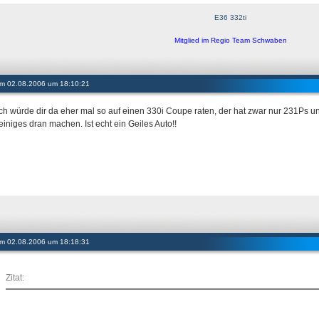
E36 332ti
Mitglied im Regio Team Schwaben
 am 02.08.2006 um 18:10:21
ich würde dir da eher mal so auf einen 330i Coupe raten, der hat zwar nur 231
einiges dran machen. Ist echt ein Geiles Auto!!
 am 02.08.2006 um 18:18:31
Zitat: