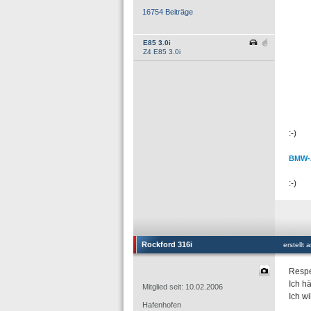
16754 Beiträge
E85 3.0i
Z4 E85 3.0i
:-)
BMW-A
:-)
Rockford 316i
erstellt
Respe
Ich hä
Mitglied seit: 10.02.2006
Ich wi
Hafenhofen