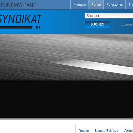
Magazin
Forum
Fotostories
Tr
Erweiter
Regeln
Neuste Beiträge
Aktue