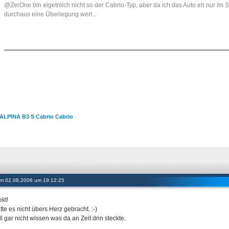
@ZerOne bin eigetnlich nicht so der Cabrio-Typ, aber da ich das Auto eh nur im
durchaus eine Überlegung wert...
LPINA B3 S Cabrio Cabrio
 am 02.08.2006 um 19:12:25
kt!
tte es nicht übers Herz gebracht. :-)
ll gar nicht wissen was da an Zeit drin steckte.