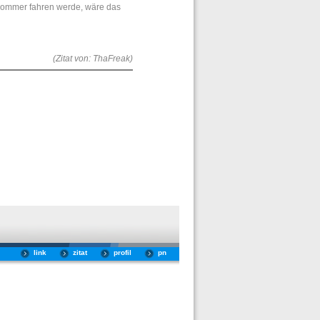
 Sommer fahren werde, wäre das
(Zitat von: ThaFreak)
link
zitat
profil
pn