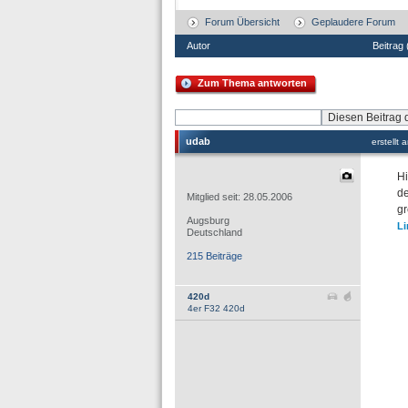
Forum Übersicht
Geplaudere Forum
Autor
Beitrag
Zum Thema antworten
udab
erstellt
Hi
de
Mitglied seit: 28.05.2006
gr
Augsburg
Li
Deutschland
215 Beiträge
420d
4er F32 420d