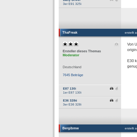
3er E91 325i
ThaFreak
erstellt
Von U
origin
Ersteller dieses Themas
Moderator
E30 k
genug
Deutschland
7645 Beiträge
E87 130i
1er E87 130i
E36 328ti
3er E36 328i
Bergibmw
erstellt