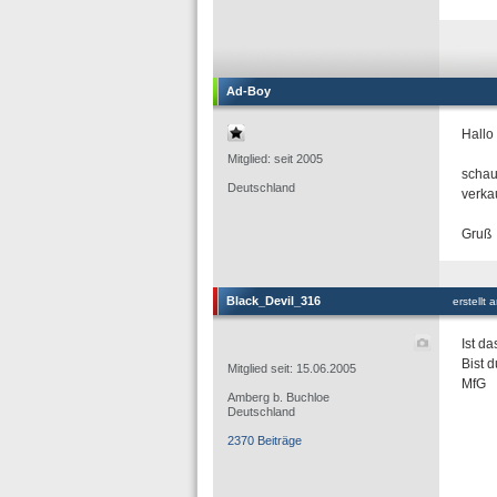
Ad-Boy
Hallo
Mitglied: seit 2005
schau
Deutschland
verkauf
Gruß
Black_Devil_316
erstellt
Ist da
Bist 
Mitglied seit: 15.06.2005
MfG
Amberg b. Buchloe
Deutschland
2370 Beiträge