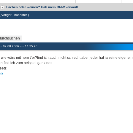
Lachen oder weinen? Hab mein BMW verkauft...
 (
voriger
|
nächster
)
 am 02.08.2006 um 14:35:20
 wie wärs mit nem 7er?find ich auch nicht schlecht,aber jeder hat ja seine eigene 
n find ich zum beispiel ganz nett.
eetz
nk