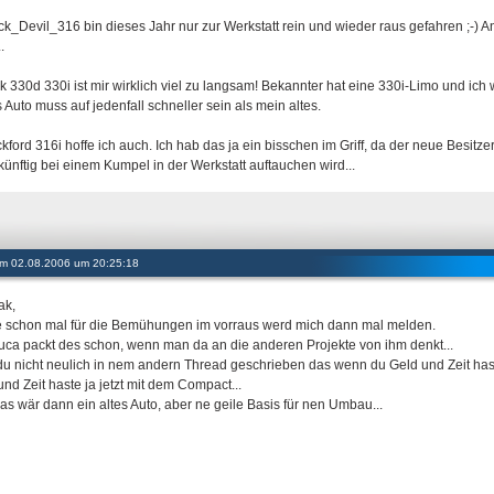
k_Devil_316 bin dieses Jahr nur zur Werkstatt rein und wieder raus gefahren ;-) Ang
.
 330d 330i ist mir wirklich viel zu langsam! Bekannter hat eine 330i-Limo und ich 
 Auto muss auf jedenfall schneller sein als mein altes.
ford 316i hoffe ich auch. Ich hab das ja ein bisschen im Griff, da der neue Besitz
künftig bei einem Kumpel in der Werkstatt auftauchen wird...
 am 02.08.2006 um 20:25:18
ak,
 schon mal für die Bemühungen im vorraus werd mich dann mal melden.
uca packt des schon, wenn man da an die anderen Projekte von ihm denkt...
du nicht neulich in nem andern Thread geschrieben das wenn du Geld und Zeit hast
und Zeit haste ja jetzt mit dem Compact...
das wär dann ein altes Auto, aber ne geile Basis für nen Umbau...