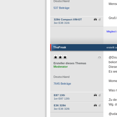
Deutschland
Mensc
537 Beiträge
Gruß 
328ti Compact ///M-GT
3er E36 316i
Mitglie
ThaFreak
erstellt
@Doub
bekomm
Ersteller dieses Themas
Moderator
Diese
Es we
Deutschland
Momen
7645 Beiträge
Was n
E87 130i
1er E87 130i
Zu de
Wg. d
E36 328ti
3er E36 328i
@udab 