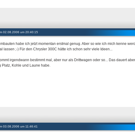
 am 02.08.2006 um 20:40:15
mbauten habe ich jetzt momentan erstmal genug. Aber so wie ich mich kenne werd
al lassen ;-) Für den Chrysler 300C hätte ich schon sehr viele Ideen...
ommt irgendwann bestimmt mal, aber nur als Drittwagen oder so... Das dauert aber n
 Platz, Kohle und Laune habe.
 am 03.08.2006 um 11:46:41