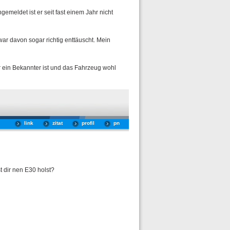
emeldet ist er seit fast einem Jahr nicht
war davon sogar richtig enttäuscht. Mein
er ein Bekannter ist und das Fahrzeug wohl
link
zitat
profil
pn
 dir nen E30 holst?