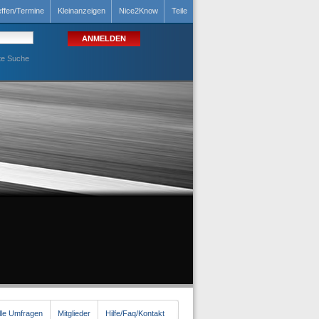
effen/Termine
Kleinanzeigen
Nice2Know
Teile
te Suche
lle Umfragen
Mitglieder
Hilfe/Faq/Kontakt