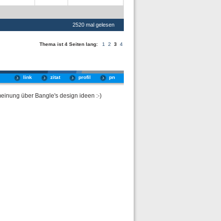
2520 mal gelesen
Thema ist 4 Seiten lang:
1
2
3
4
link
zitat
profil
pn
meinung über Bangle's design ideen :-)