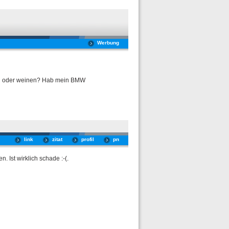
Werbung
en oder weinen? Hab mein BMW
link
zitat
profil
pn
. Ist wirklich schade :-(.