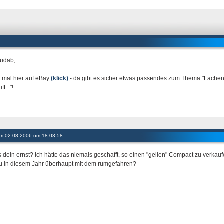
 udab,
 mal hier auf eBay
(klick)
- da gibt es sicher etwas passendes zum Thema "Lach
t..."!
 am 02.08.2006 um 18:03:58
s dein ernst? Ich hätte das niemals geschafft, so einen "geilen" Compact zu verkaufen
du in diesem Jahr überhaupt mit dem rumgefahren?