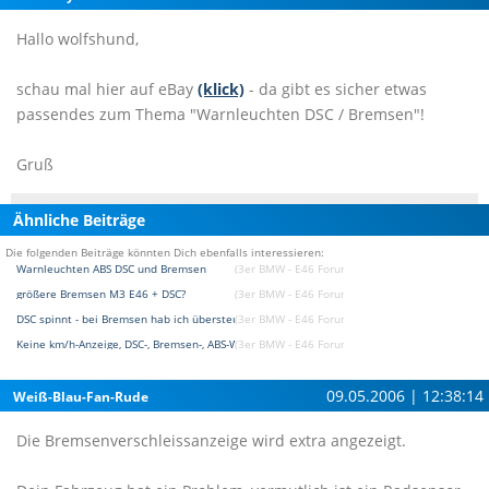
Hallo wolfshund,
schau mal hier auf eBay
(klick)
- da gibt es sicher etwas
passendes zum Thema "Warnleuchten DSC / Bremsen"!
Gruß
Ähnliche Beiträge
Die folgenden Beiträge könnten Dich ebenfalls interessieren:
Warnleuchten ABS DSC und Bremsen
(3er BMW - E46 Forum)
größere Bremsen M3 E46 + DSC?
(3er BMW - E46 Forum)
DSC spinnt - bei Bremsen hab ich übersteuern HA
(3er BMW - E46 Forum)
Keine km/h-Anzeige, DSC-, Bremsen-, ABS-Warnung
(3er BMW - E46 Forum)
09.05.2006 | 12:38:14
Weiß-Blau-Fan-Rude
Die Bremsenverschleissanzeige wird extra angezeigt.