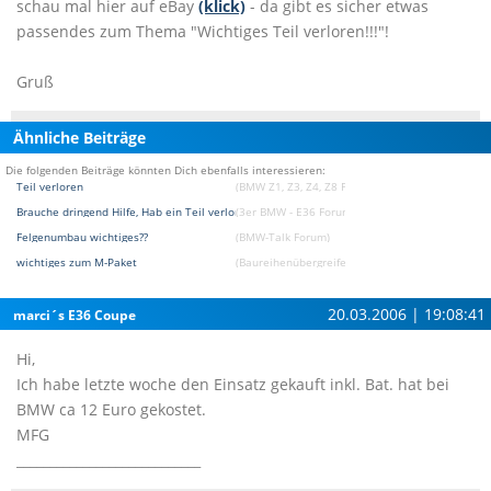
schau mal hier auf eBay
(klick)
- da gibt es sicher etwas
passendes zum Thema "Wichtiges Teil verloren!!!"!
Gruß
Ähnliche Beiträge
Die folgenden Beiträge könnten Dich ebenfalls interessieren:
Teil verloren
(BMW Z1, Z3, Z4, Z8 Forum)
Brauche dringend Hilfe, Hab ein Teil verloren
(3er BMW - E36 Forum)
Felgenumbau wichtiges??
(BMW-Talk Forum)
wichtiges zum M-Paket
(Baureihenübergreifendes Forum)
20.03.2006 | 19:08:41
marci´s E36 Coupe
Hi,
Ich habe letzte woche den Einsatz gekauft inkl. Bat. hat bei
BMW ca 12 Euro gekostet.
MFG
____________________________