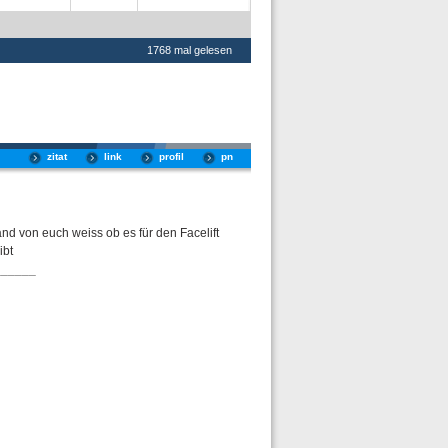
1768 mal gelesen
zitat
link
profil
pn
nd von euch weiss ob es für den Facelift
ibt
______