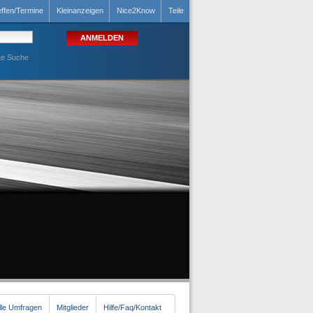
effen/Termine
Kleinanzeigen
Nice2Know
Teile
te Suche
lle Umfragen
Mitglieder
Hilfe/Faq/Kontakt