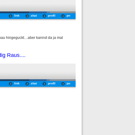
link
zitat
profil
pn
au hingeguckt....aber kannst da ja mal
g Raus....
link
zitat
profil
pn