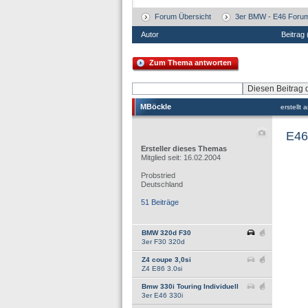
Forum Übersicht
3er BMW - E46 Foru
Autor
Beitrag
Zum Thema antworten
MBöckle
erstellt
E46
Ersteller dieses Themas
Mitglied seit: 16.02.2004
Probstried
Deutschland
51 Beiträge
BMW 320d F30
3er F30 320d
Z4 coupe 3,0si
Z4 E86 3.0si
Bmw 330i Touring Individuell
3er E46 330i