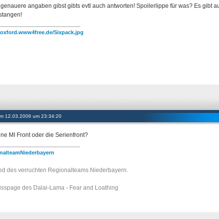
genauere angaben gibst gibts evtl auch antworten! Spoilerlippe für was? Es gibt a
stangen!
________________________
//oxford.www4free.de/Sixpack.jpg
 am 12.03.2006 um 23:34:20
 ne MI Front oder die Serienfront?
________________________
nalteamNiederbayern
ied des verruchten Regionalteams Niederbayern.
isspage des Dalai-Lama - Fear and Loathing