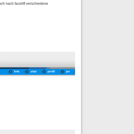
uch nach facelift verschiedene
link
zitat
profil
pn