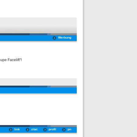
Werbung
pe Facelift"!
link
zitat
profil
pn