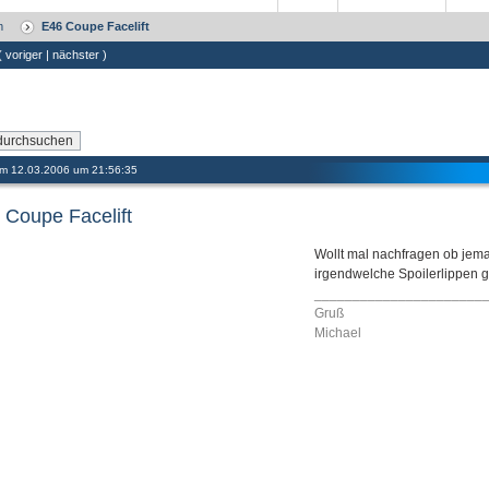
m
E46 Coupe Facelift
 (
voriger
|
nächster
)
 am 12.03.2006 um 21:56:35
 Coupe Facelift
Wollt mal nachfragen ob jema
irgendwelche Spoilerlippen g
______________________
Gruß
Michael