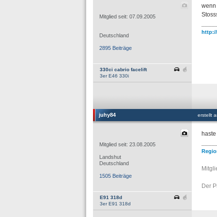
wenn 
Stoss
Mitglied seit: 07.09.2005
____
http:
Deutschland
2895 Beiträge
330ci cabrio facelift
3er E46 330i
juhy84
erstellt
haste
____
Mitglied seit: 23.08.2005
Regio
Landshut
Deutschland
Mitgl
1505 Beiträge
Der P
E91 318d
3er E91 318d