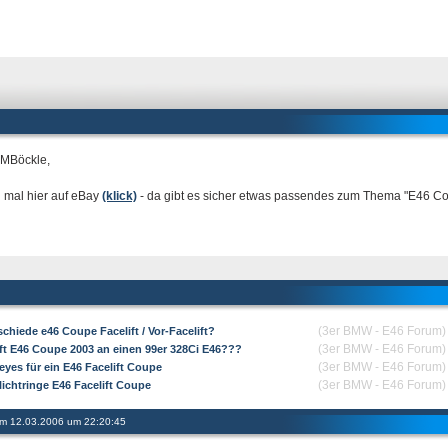
 MBöckle,
 mal hier auf eBay
(klick)
- da gibt es sicher etwas passendes zum Thema "E46 Cou
(3er BMW - E46 Forum)
chiede e46 Coupe Facelift / Vor-Facelift?
(3er BMW - E46 Forum)
ift E46 Coupe 2003 an einen 99er 328Ci E46???
(3er BMW - E46 Forum)
eyes für ein E46 Facelift Coupe
(3er BMW - E46 Forum)
lichtringe E46 Facelift Coupe
 am 12.03.2006 um 22:20:45