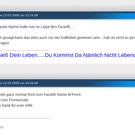
 am 13.03.2006 um 12:24:08
aube Alpina hatte mal ne Lippe fürs Facelift....
ch gesagt kann das aber auch nur der Aufkleber gewesen sein....hab da nicht so gen
ragen.
________________________
ieß Dein Leben.....Du Kommst Da Nämlich Nicht Lebendi
 am 13.03.2006 um 16:44:48
die ganz normal front vom Facelift. Keine M-Front.
 nen Frontansatz.
n Dank für eure Hilfe
________________________
el