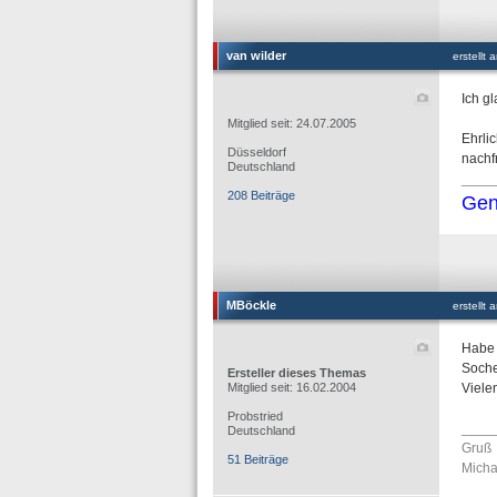
van wilder
erstellt
Ich gl
Mitglied seit: 24.07.2005
Ehrli
Düsseldorf
nachf
Deutschland
____
208 Beiträge
Gen
MBöckle
erstellt
Habe 
Soche
Ersteller dieses Themas
Mitglied seit: 16.02.2004
Viele
Probstried
____
Deutschland
Gruß
51 Beiträge
Micha