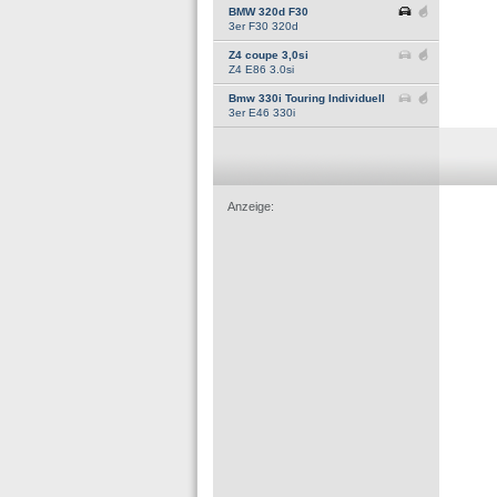
BMW 320d F30
3er F30 320d
Z4 coupe 3,0si
Z4 E86 3.0si
Bmw 330i Touring Individuell
3er E46 330i
Anzeige: