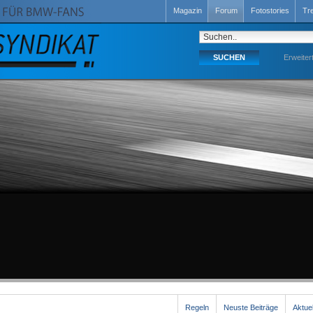
Magazin
Forum
Fotostories
Tr
Erweiter
Regeln
Neuste Beiträge
Aktue