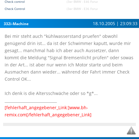
Check control
(3er BMW - E46 Forum)
Check Control
(3er BMW - E36 Forum)
18.10.2005 | 23:09:33
332i-Machine
Bei mir steht auch "kühlwasserstand pruefen" obwohl
genügend drin ist... da ist der Schwimmer kaputt, wurde mir
gesagt... manchmal hab ich aber auch Aussetzer, dann
kommt die Meldung "Signal Bremsenlicht prüfen" oder sowas
in der Art... ist aber nur wenn ich Motor starte und beim
Ausmachen dann wieder... während der Fahrt immer Check
Control OK...
Ich denk is die Altersschwäche oder so *g*...
____________________________
[fehlerhaft_angegebener_Link:]www.bh-
remix.com[/fehlerhaft_angegebener_Link]