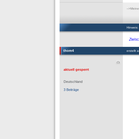
-->Meine
Hinweis:
Zwisc
thom4
erstellt
aktuell gesperrt
Deutschland
3 Beiträge