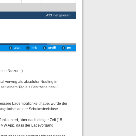
5433 mal gelesen
zitat
link
profil
pn
iten Nutzer :-)
 mal vorweg als absoluter Neuling in
seit einem Tag als Besitzer eines i3
essere Lademöglichkeit habe, wurde der
erungskabel an der Schukosteckdose
nktioniert, aber nach einiger Zeit (15 -
e BMW App, dass der Ladevorgang