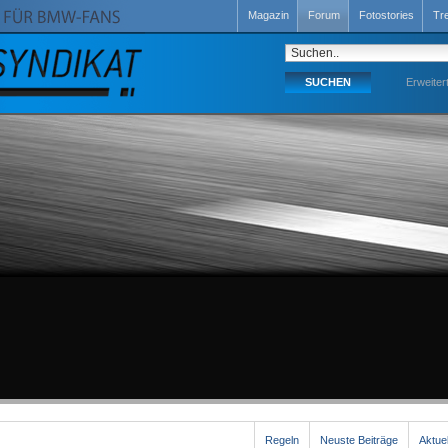
Magazin
Forum
Fotostories
Tr
Erweiter
Regeln
Neuste Beiträge
Aktue