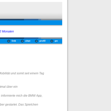
 2 Monaten
link
zitat
profil
pn
obilität und somit seit einem Tag
tmal über ein
n) informierte mich die BMW App,
ber gestartet. Das Spielchen