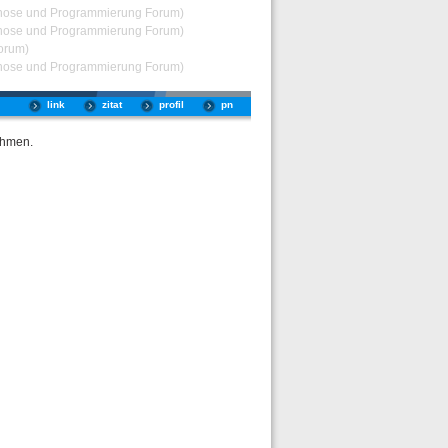
nose und Programmierung Forum)
nose und Programmierung Forum)
orum)
nose und Programmierung Forum)
link
zitat
profil
pn
ehmen.