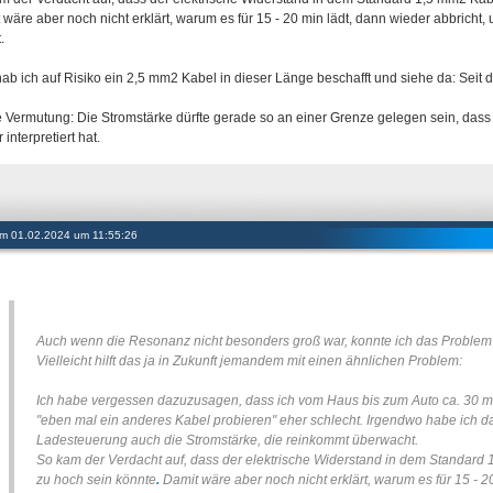
 wäre aber noch nicht erklärt, warum es für 15 - 20 min lädt, dann wieder abbricht, 
t.
hab ich auf Risiko ein 2,5 mm2 Kabel in dieser Länge beschafft und siehe da: Seit 
 Vermutung: Die Stromstärke dürfte gerade so an einer Grenze gelegen sein, dass 
 interpretiert hat.
 am 01.02.2024 um 11:55:26
Auch wenn die Resonanz nicht besonders groß war, konnte ich das Problem 
Vielleicht hilft das ja in Zukunft jemandem mit einen ähnlichen Problem:
Ich habe vergessen dazuzusagen, dass ich vom Haus bis zum Auto ca. 30 m 
"eben mal ein anderes Kabel probieren" eher schlecht. Irgendwo habe ich d
Ladesteuerung auch die Stromstärke, die reinkommt überwacht.
So kam der Verdacht auf, dass der elektrische Widerstand in dem Standard
zu hoch sein könnte
Damit wäre aber noch nicht erklärt, warum es für 15 - 20
.