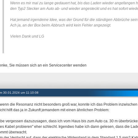
Wenn es mir mal zu lange gedauert hat, bis das Laden wieder angefangen ha
den Typ2 Stecker am Auto ab- und wieder angesteckt und es hat sofort wie
Hat jemand irgendeine Idee, was der Grund für die ständigen Abbrüche sei
Ach ja, an der Box beim Abbruch wird kein Fehler angezeigt.
Vielen Dank und LG
enke, Sie müssen sich an ein Servicecenter wenden
 am 30.01.2024 um 11:10:08
wenn die Resonanz nicht besonders groß war, konnte ich das Problem inzwischen 
eicht hilft das ja in Zukunft jemandem mit einen ähnlichen Problem:
abe vergessen dazuzusagen, dass ich vom Haus bis zum Auto ca. 30 m überbrücken 
es Kabel probieren" eher schlecht. Irgendwo habe ich dann gelesen, dass die Lad
ommt überwacht.
m der Verdacht auf, dass der elektrische Widerstand in dem Standard 1,5 mm2 Kab