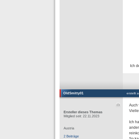
Ich d
OldSmitty01
erstellt
Auch 
Viell
Ersteller dieses Themas
Mitglied seit: 22.11.2023
Ich h
ander
Austria
reink
2 Beiträge
So ka