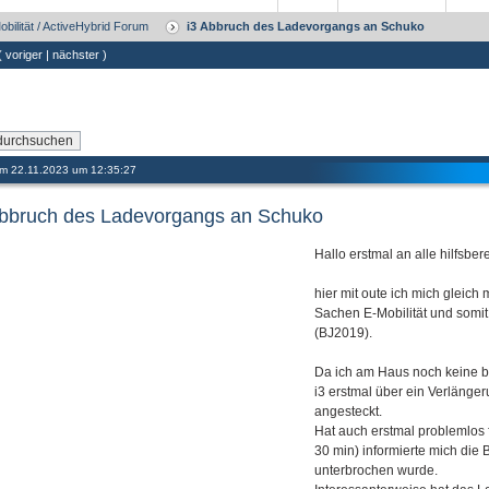
obilität / ActiveHybrid Forum
i3 Abbruch des Ladevorgangs an Schuko
 (
voriger
|
nächster
)
 am 22.11.2023 um 12:35:27
Abbruch des Ladevorgangs an Schuko
Hallo erstmal an alle hilfsbere
hier mit oute ich mich gleich
Sachen E-Mobilität und somit 
(BJ2019).
Da ich am Haus noch keine b
i3 erstmal über ein Verläng
angesteckt.
Hat auch erstmal problemlos fu
30 min) informierte mich di
unterbrochen wurde.