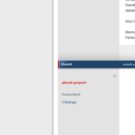
Damit
starte
Also 
Meine
Fehler
thom4
erstellt
aktuell gesperrt
Deutschland
3 Beiträge