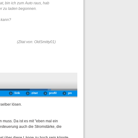
t, bin ich zum Auto raus, hab
der zu laden begonnen.
n kann?
(Zitat von: OldSmitty01)
link
zitat
profil
pn
selber lösen.
muss. Da ist es mit "eben mal ein
esteuerung auch die Stromstärke, die
el über diese Länge zu hoch sein könnte.