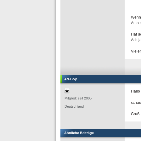
Wenn 
Auto 
Hat j
Ach j
Viele
Ad-Boy
Hallo
Mitglied: seit 2005
schau
Deutschland
Gruß
Ähnliche Beiträge