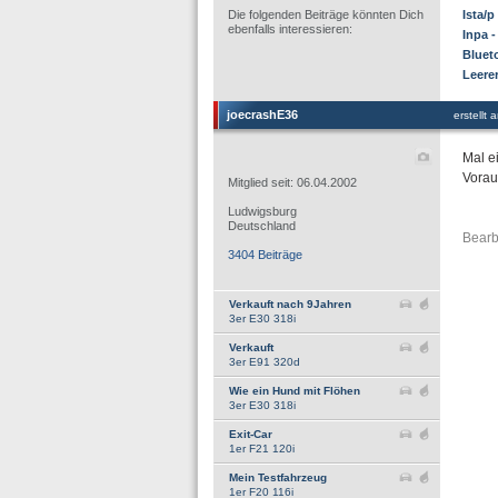
Die folgenden Beiträge könnten Dich
Ista/
ebenfalls interessieren:
Inpa -
Bluet
Leere
joecrashE36
erstellt
Mal e
Vorau
Mitglied seit: 06.04.2002
Ludwigsburg
Deutschland
Bearb
3404 Beiträge
Verkauft nach 9Jahren
3er E30 318i
Verkauft
3er E91 320d
Wie ein Hund mit Flöhen
3er E30 318i
Exit-Car
1er F21 120i
Mein Testfahrzeug
1er F20 116i