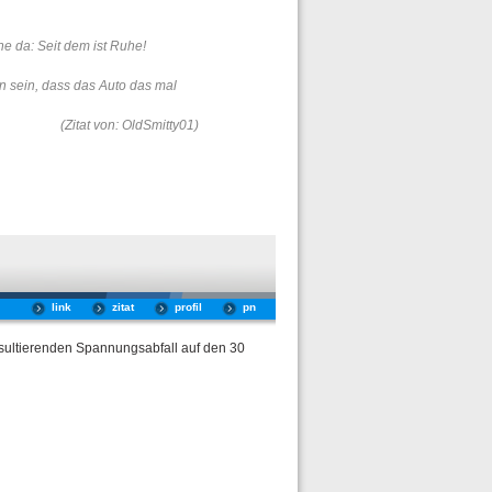
he da: Seit dem ist Ruhe!
n sein, dass das Auto das mal
(Zitat von: OldSmitty01)
link
zitat
profil
pn
esultierenden Spannungsabfall auf den 30