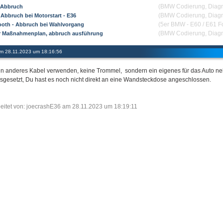
(BMW Codierung, Diag
p Abbruch
(BMW Codierung, Diag
 Abbruch bei Motorstart - E36
(5er BMW - E60 / E61 F
ooth - Abbruch bei Wahlvorgang
(BMW Codierung, Diag
r Maßnahmenplan, abbruch ausführung
 am 28.11.2023 um 18:16:56
in anderes Kabel verwenden, keine Trommel, sondern ein eigenes für das Auto n
sgesetzt, Du hast es noch nicht direkt an eine Wandsteckdose angeschlossen.
eitet von: joecrashE36 am 28.11.2023 um 18:19:11