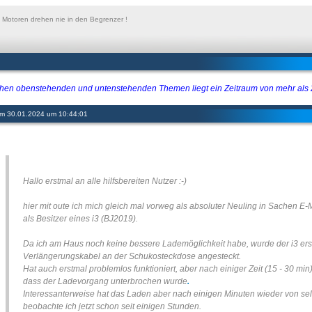
 Motoren drehen nie in den Begrenzer !
hen obenstehenden und untenstehenden Themen liegt ein Zeitraum von mehr als
 am 30.01.2024 um 10:44:01
Hallo erstmal an alle hilfsbereiten Nutzer :-)
hier mit oute ich mich gleich mal vorweg als absoluter Neuling in Sachen E-M
als Besitzer eines i3 (BJ2019).
Da ich am Haus noch keine bessere Lademöglichkeit habe, wurde der i3 ers
Verlängerungskabel an der Schukosteckdose angesteckt.
Hat auch erstmal problemlos funktioniert, aber nach einiger Zeit (15 - 30 mi
dass der Ladevorgang unterbrochen wurde
.
Interessanterweise hat das Laden aber nach einigen Minuten wieder von sel
beobachte ich jetzt schon seit einigen Stunden.