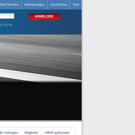
effen/Termine
Kleinanzeigen
Nice2Know
Teile
te Suche
lle Umfragen
Mitglieder
Hilfe/Faq/Kontakt