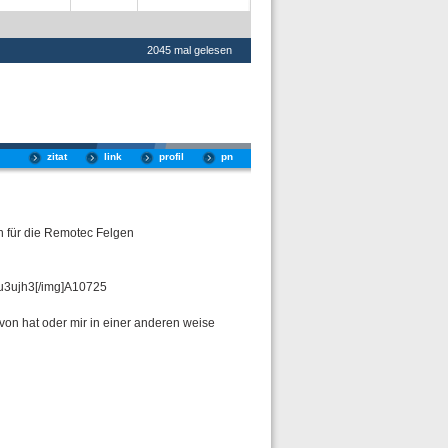
2045 mal gelesen
zitat
link
profil
pn
n für die Remotec Felgen
3ujh3[/img]A10725
von hat oder mir in einer anderen weise