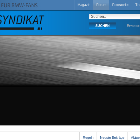
Magazin
Forum
Fotostories
Tr
Erweiter
Regeln
Neuste Beiträge
Aktue