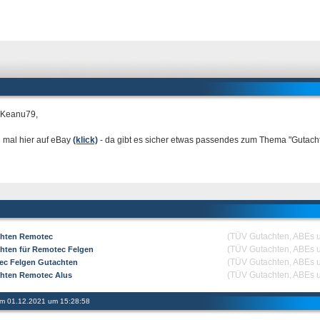
 Keanu79,
 mal hier auf eBay
(klick)
- da gibt es sicher etwas passendes zum Thema "Gutach
(TÜV Gutachten, ABEs 
hten Remotec
(TÜV Gutachten, ABEs 
hten für Remotec Felgen
(TÜV Gutachten, ABEs 
ec Felgen Gutachten
(TÜV Gutachten, ABEs 
hten Remotec Alus
 am 01.12.2021 um 15:28:58