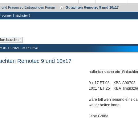
 und Fragen zu Eintragungen Forum
Gutachten Remotec 9 und 10x17
 (
voriger
|
nächster
)
 am 01.12.2021 um 15:02:41
achten Remotec 9 und 10x17
hallo ich suche ein Gutachte
9 x 17 ET 08 KBA A90708
10x17 ET 25 KBA [img]3z6u
wäre toll wen jemand eins da
weiter helfen kann
liebe Grüße