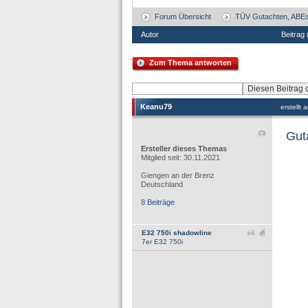
Forum Übersicht
TÜV Gutachten, ABEs
Autor
Beitrag
Zum Thema antworten
Keanu79
erstellt
Gut
Ersteller dieses Themas
Mitglied seit: 30.11.2021
Giengen an der Brenz
Deutschland
8 Beiträge
E32 750i shadowline
7er E32 750i