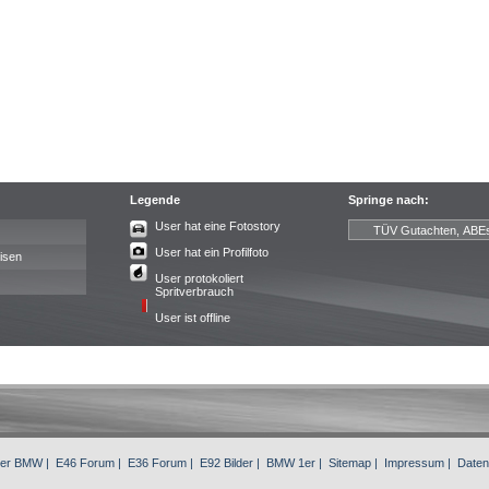
Legende
Springe nach:
User hat eine Fotostory
User hat ein Profilfoto
isen
User protokoliert
Spritverbrauch
User ist offline
3er BMW
|
E46 Forum
|
E36 Forum
|
E92 Bilder
|
BMW 1er
|
Sitemap
|
Impressum
|
Daten