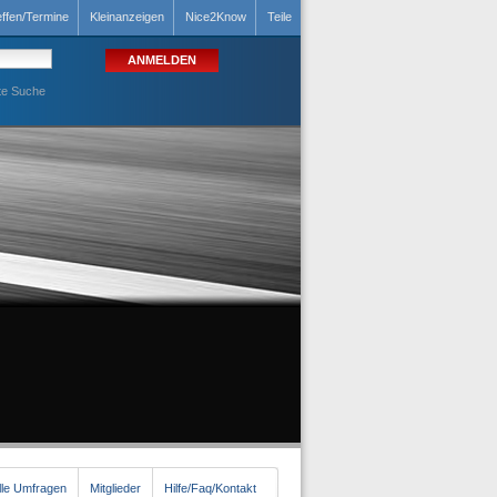
effen/Termine
Kleinanzeigen
Nice2Know
Teile
te Suche
lle Umfragen
Mitglieder
Hilfe/Faq/Kontakt