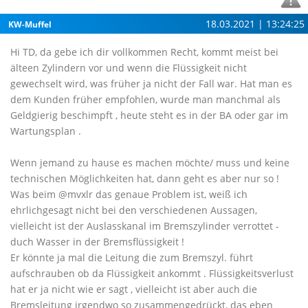
18.03.2021 | 13:24:25
KW-Muffel
Hi TD, da gebe ich dir vollkommen Recht, kommt meist bei
älteen Zylindern vor und wenn die Flüssigkeit nicht
gewechselt wird, was früher ja nicht der Fall war. Hat man es
dem Kunden früher empfohlen, wurde man manchmal als
Geldgierig beschimpft , heute steht es in der BA oder gar im
Wartungsplan .
Wenn jemand zu hause es machen möchte/ muss und keine
technischen Möglichkeiten hat, dann geht es aber nur so !
Was beim @mvxlr das genaue Problem ist, weiß ich
ehrlichgesagt nicht bei den verschiedenen Aussagen,
vielleicht ist der Auslasskanal im Bremszylinder verrottet -
duch Wasser in der Bremsflüssigkeit !
Er könnte ja mal die Leitung die zum Bremszyl. führt
aufschrauben ob da Flüssigkeit ankommt . Flüssigkeitsverlust
hat er ja nicht wie er sagt , vielleicht ist aber auch die
Bremsleitung irgendwo so zusammengedrückt, das eben