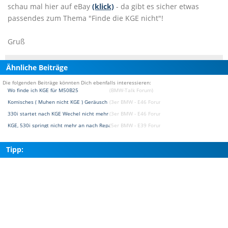
schau mal hier auf eBay
(klick)
- da gibt es sicher etwas
passendes zum Thema "Finde die KGE nicht"!
Gruß
Ähnliche Beiträge
Die folgenden Beiträge könnten Dich ebenfalls interessieren:
Wo finde ich KGE für M50B25
(BMW-Talk Forum)
Komisches ( Muhen nicht KGE ) Geräusch
(3er BMW - E46 Forum)
330i startet nach KGE Wechel nicht mehr
(3er BMW - E46 Forum)
KGE, 530i springt nicht mehr an nach Reparatur
(5er BMW - E39 Forum)
Tipp: