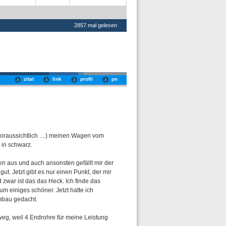
2857 mal gelesen
zitat
link
profil
pn
oraussichtlich ....) meinen Wagen vom
 in schwarz.
n aus und auch ansonsten gefällt mir der
ut. Jetzt gibt es nur einen Punkt, der mir
d zwar ist das das Heck. Ich finde das
m einiges schöner. Jetzt hatte ich
Umbau gedacht.
eg, weil 4 Endrohre für meine Leistung