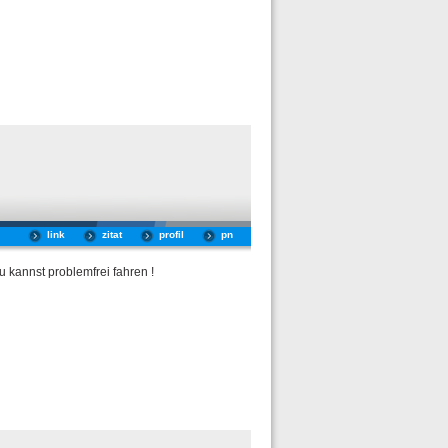
link
zitat
profil
pn
 kannst problemfrei fahren !