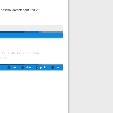
ndschalldämpfer auf 220i?"!
 F23 / F45 / F46 / F87 Forum)
orum)
link
zitat
profil
pn