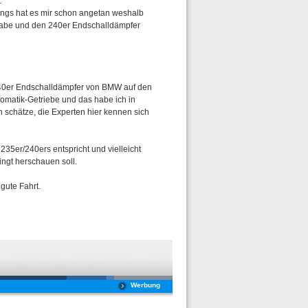
.
ings hat es mir schon angetan weshalb
habe und den 240er Endschalldämpfer
r 240er Endschalldämpfer von BMW auf den
omatik-Getriebe und das habe ich in
h schätze, die Experten hier kennen sich
235er/240ers entspricht und vielleicht
dingt herschauen soll.
gute Fahrt.
Werbung