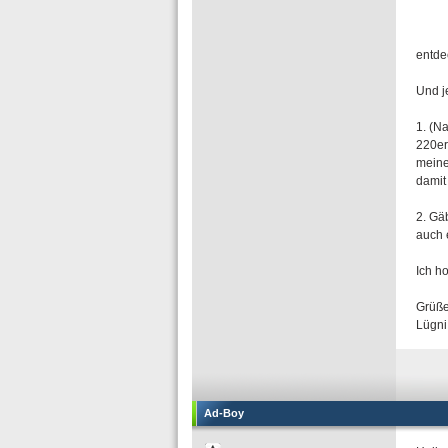
entde
Und j
1. (N
220er
meine
damit
2. Gä
auch 
Ich h
Grüß
Lügni
Ad-Boy