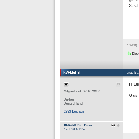
gruss
Sasc
< Wertg
Dies
KW-Muffel
erstellt
Hi Lü
Mitglied seit: 07.10.2012
Gruß 
Dielheim
Deutschland
6293 Beiträge
BMW-M135i xDrive
1er F20 M135i