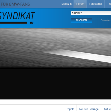
Magazin
Forum
Fotostories
Tr
Erweiter
Regeln
Neuste Beiträge
Aktue