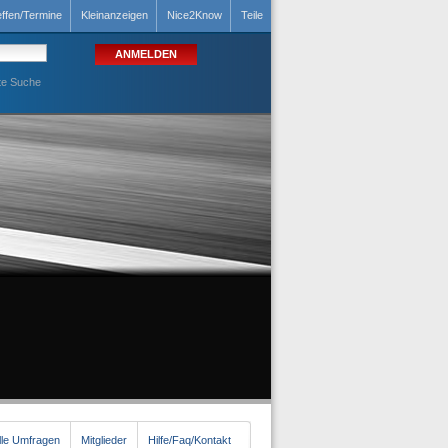
effen/Termine
Kleinanzeigen
Nice2Know
Teile
te Suche
lle Umfragen
Mitglieder
Hilfe/Faq/Kontakt