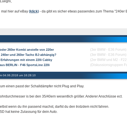
 Luegni,
 mal hier auf eBay
(klick)
- da gibt es sicher etwas passendes zum Thema "240er E
(3er BMW - E36 Forum)
 oder 260er Kombi anstelle von 220er
(3er BMW - E36 Forum)
 240er und 260er Tacho BJ-abhängig?
(2er BMW und M2 - F22 /
 Erfahrungen mit einem 220i Cabby
(Diskussionsgruppen F
 aus BERLIN - F46 SportsLine 220i
 am 04.06.2018 um 16:28:10
zum einen passt der Schalldämpfer nicht Plug and Play.
ohrdurchmesser is bei den 35/40ern wesentlich größer. Anderer Anschlüsse ect.
elbst wenn du ihn passend machst, darfst du den trotzdem nicht fahren.
SD hat keine Zulassung für dein Auto.