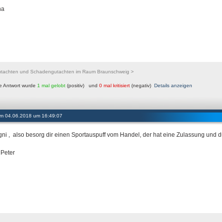
ha
utachten und Schadengutachten im Raum Braunschweig >
e Antwort wurde
1 mal gelobt
(positiv) und
0 mal kritisiert
(negativ)
Details anzeigen
 am 04.06.2018 um 16:49:07
gni , also besorg dir einen Sportauspuff vom Handel, der hat eine Zulassung und du
Peter