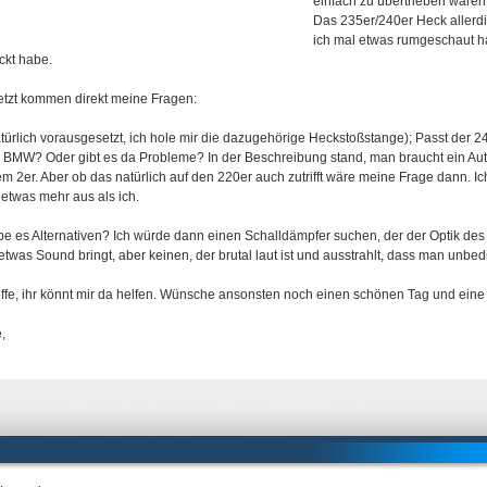
einfach zu übertrieben wären
Das 235er/240er Heck allerd
ich mal etwas rumgeschaut 
ckt habe.
etzt kommen direkt meine Fragen:
atürlich vorausgesetzt, ich hole mir die dazugehörige Heckstoßstange); Passt de
 BMW? Oder gibt es da Probleme? In der Beschreibung stand, man braucht ein Aut
m 2er. Aber ob das natürlich auf den 220er auch zutrifft wäre meine Frage dann. Ic
 etwas mehr aus als ich.
be es Alternativen? Ich würde dann einen Schalldämpfer suchen, der der Optik des 
etwas Sound bringt, aber keinen, der brutal laut ist und ausstrahlt, dass man unbe
offe, ihr könnt mir da helfen. Wünsche ansonsten noch einen schönen Tag und eine 
e,