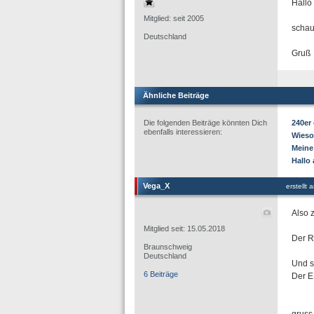
Hallo
Mitglied: seit 2005
schau
Deutschland
Gruß
Ähnliche Beiträge
Die folgenden Beiträge könnten Dich
240er
ebenfalls interessieren:
Wieso
Meine
Hallo
Vega_X
erstellt
Also 
Mitglied seit: 15.05.2018
Der R
Braunschweig
Deutschland
Und s
6 Beiträge
Der E