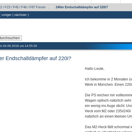
 / F23 / F45 / F46 / F87 Forum
240er Endschalldämpfer auf 220i?
 (
voriger
|
nächster
)
 am 04.06.2018 um 14:55:30
er Endschalldämpfer auf 220i?
Hallo Leute,
ich bekomme in 2 Monaten (v
Werk in München. Einen 220i
Die PS reichen mir vollkomme
Wagen optisch natürlich sehr g
ein wenig ins Auge sticht. Un
Heck vom M2 oder 235i/240i u
natürlich an einen kleinen 
Das M2-Heck fällt schonmal w