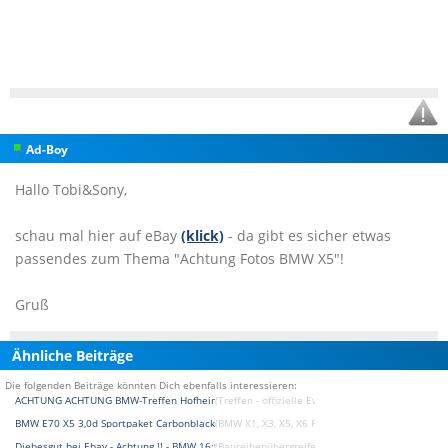
Ad-Boy
Hallo Tobi&Sony,
schau mal hier auf eBay
(klick)
- da gibt es sicher etwas
passendes zum Thema "Achtung Fotos BMW X5"!
Gruß
Ähnliche Beiträge
Die folgenden Beiträge könnten Dich ebenfalls interessieren:
ACHTUNG ACHTUNG BMW-Treffen Hofheim
(Treffen - offizielle Events Forum)
BMW E70 X5 3,0d Sportpaket Carbonblack mit FOTOS
(BMW X1, X3, X5, X6 Fotostories)
Diebesgut bei Ebay - Achtung !! - BMW 16:9 Monitor
(Baureihenübergreifendes Forum)