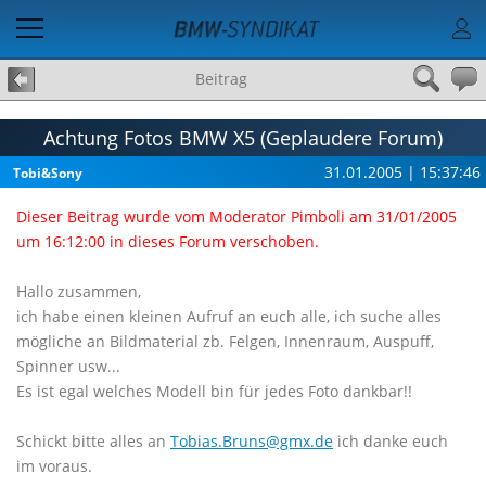
Beitrag
Achtung Fotos BMW X5 (Geplaudere Forum)
31.01.2005 | 15:37:46
Tobi&Sony
Dieser Beitrag wurde vom Moderator Pimboli am 31/01/2005
um 16:12:00 in dieses Forum verschoben.
Hallo zusammen,
ich habe einen kleinen Aufruf an euch alle, ich suche alles
mögliche an Bildmaterial zb. Felgen, Innenraum, Auspuff,
Spinner usw...
Es ist egal welches Modell bin für jedes Foto dankbar!!
Schickt bitte alles an
Tobias.Bruns@gmx.de
ich danke euch
im voraus.