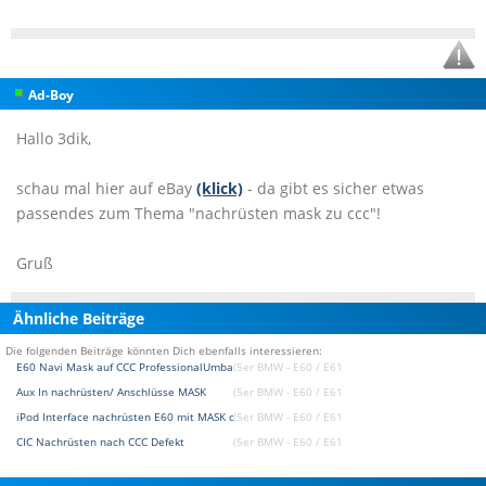
Ad-Boy
Hallo 3dik,
schau mal hier auf eBay
(klick)
- da gibt es sicher etwas
passendes zum Thema "nachrüsten mask zu ccc"!
Gruß
Ähnliche Beiträge
Die folgenden Beiträge könnten Dich ebenfalls interessieren:
E60 Navi Mask auf CCC ProfessionalUmbauen
(5er BMW - E60 / E61 Forum)
Aux In nachrüsten/ Anschlüsse MASK
(5er BMW - E60 / E61 Forum)
iPod Interface nachrüsten E60 mit MASK ohne Navi?
(5er BMW - E60 / E61 Forum)
CIC Nachrüsten nach CCC Defekt
(5er BMW - E60 / E61 Forum)